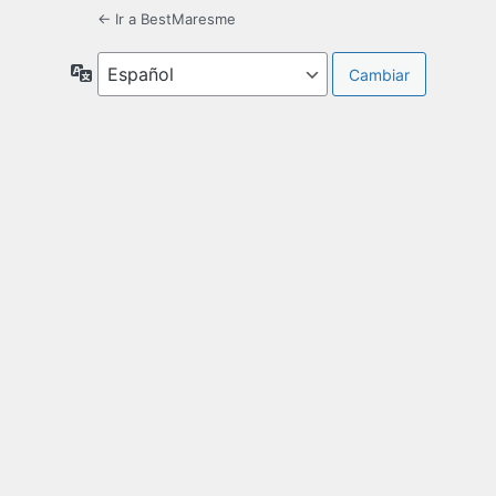
← Ir a BestMaresme
Idioma