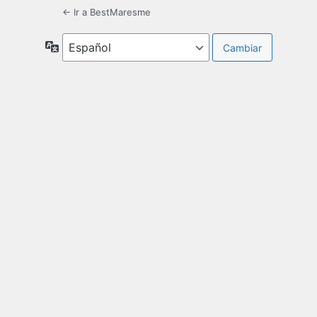
← Ir a BestMaresme
Idioma