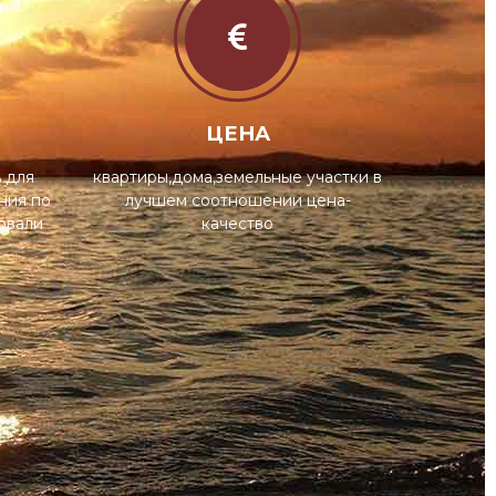
ЦЕНА
ь для
квартиры,дома,земельные участки в
ния по
лучшем соотношении цена-
овали
качество