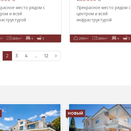
красное место рядом с
Прекрасное место рядом с
ром и всей
центром и всей
раструктурой
инфраструктурой
m²
263m²
4
3
259m²
260m²
4
3
2
3
4
...
12
НОВЫЙ