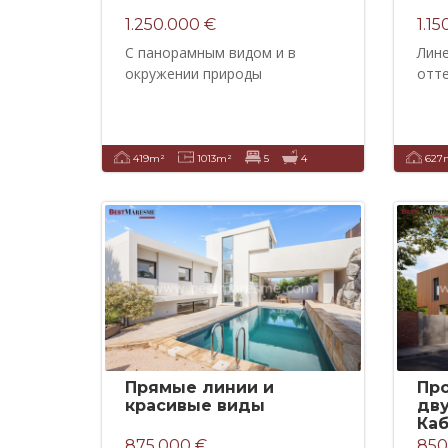
1.250.000 €
1.1
С панорамным видом и в
Лине
окружении природы
отт
419m²
1013m²
5
4
627
Прямые линии и
Пр
красивые виды
дв
Ка
875.000 €
850