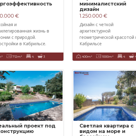
ергоэффективность
минималистский
дизайн
00.000 €
1.250.000 €
койная и
Дизайн с четкой
вилегированная жизнь в
архитектурной
онии с природой.
геометрической красотой 
стройки в Кабрильсе.
Кабрильсе
m²
712m²
4
3
400m²
1000m²
4
еальный проект под
Светлая квартира с
конструкцию
видом на море и