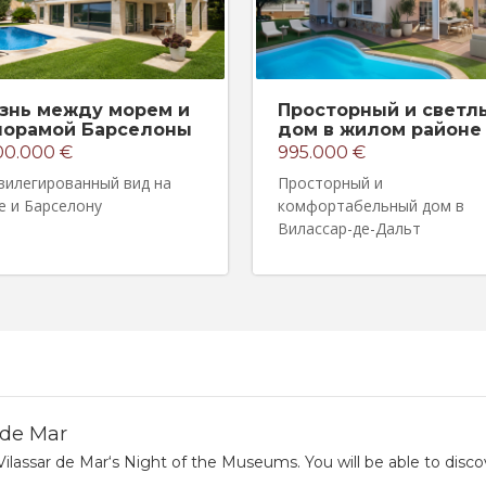
знь между морем и
Просторный и светл
норамой Барселоны
дом в жилом районе
00.000 €
995.000 €
вилегированный вид на
Просторный и
е и Барселону
комфортабельный дом в
Вилассар-де-Дальт
 de Mar
ilassar de Mar‘s Night of the Museums. You will be able to disco