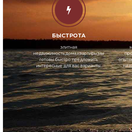
БЫСТРОТА
элитная
м
недвижимость,дома,квартиры;мы
пр
готовы быстро предложить
опыто
интересные для вас варианты.
нед