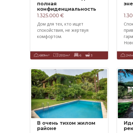
полная
эн
конфиденциальность
1.325.000 €
1.3
Дом для тех, кто ищет
Спо
спокойствия, не жертвуя
при
комфортом.
гарм
Ново
689m²
2512m²
6
3
241
В очень тихом жилом
Ид
районе
ре