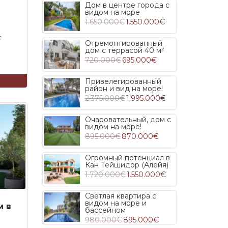
Дом в центре города с
видом на море
1.650.000€
1.550.000€
с
Отремонтированный
дом с террасой 40 м²
720.000€
695.000€
Привелегированный
район и вид на море!
2.375.000€
1.995.000€
Очаровательный, дом с
видом на море!
895.000€
870.000€
Огромный потенциал в
Кан Тейшидор (Алейя)
1.720.000€
1.550.000€
Светлая квартира с
видом на море и
м в
бассейном
980.000€
895.000€