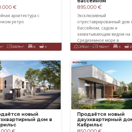
бассейном
50.000 €
895.000 €
йная архитектура с
Эксклюзивный
енком ретро
отреставрированный дом 
бассейном, садом и
захватывающим видом на
Средиземное море в
Кабрильсе
m²
6329m²
6
4
376m²
1162m²
4
2
одаётся новый
Продаётся новый
ухквартирный дом в
двухквартирный до
брильс
Кабрильс
.000 €
850.000 €