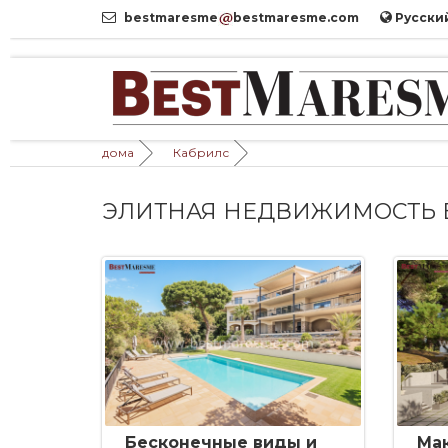
bestmaresme
bestmaresme.com
Pусски
дома
Кабрилс
ЭЛИТНАЯ НЕДВИЖИМОСТЬ 
Бесконечные виды и
Ма