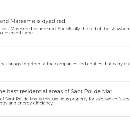
 and Maresme is dyed red
s, Maresme became red. Specifically the red of the strawberries t
 a deserved fame.
at brings together all the companies and entities that carry out a
the best residential areas of Sant Pol de Mar
 of Sant Pol de Mar is this luxurious property for sale, which fuse
logy and energy efficiency.