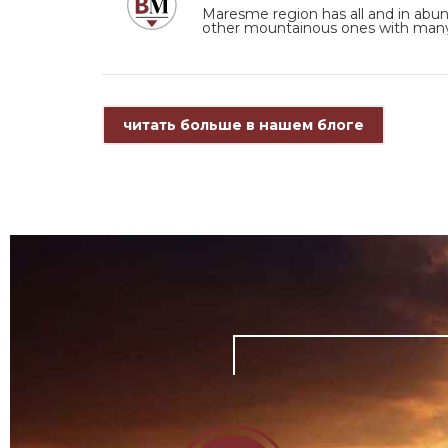
Maresme region has all and in abun
other mountainous ones with man
читать больше в нашем блоге