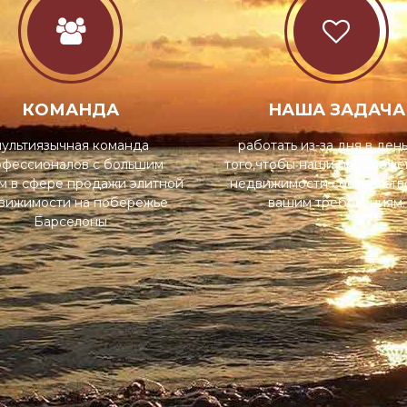
КОМАНДА
НАША ЗАДАЧА
ультиязычная команда
работать из-за дня в ден
офессионалов с большим
того,чтобы наши предложе
м в сфере продажи элитной
недвижимости соответств
вижимости на побережье
вашим требованиям.
Барселоны