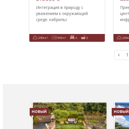
Интеграция в природу с
Пре
уважением к окружающей
цент
среде. кабрильс
инф
290m²
913m²
4
2
259
1
НОВЫЙ
НОВЫЙ