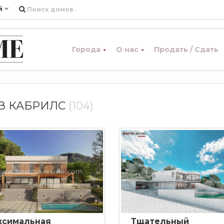
й
Города
О нас
Продать / Сдать
В КАБРИЛС
(104)
ксимальная
Тщательный