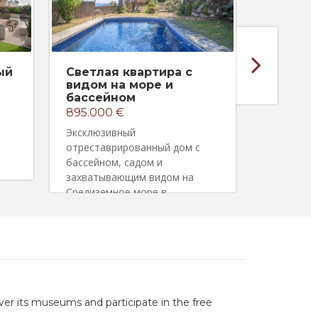
ый
Светлая квартира с
Потряс
видом на море и
море
бассейном
2.980.0
895.000 €
Уникальны
Эксклюзивный
дом, рас
отреставрированный дом с
Премиа-д
бассейном, садом и
захватывающим видом на
Средиземное море в
Кабрильсе
ver its museums and participate in the free