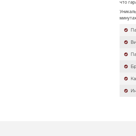
что гар
Уникал
минутах
Па
В
П
Бр
Ка
И