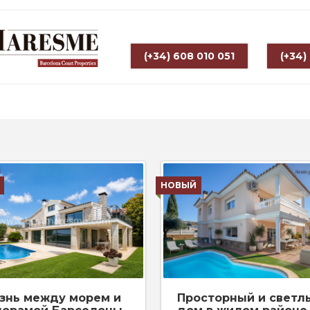
(+34) 608 010 051
(+34)
НОВЫЙ
знь между морем и
Просторный и светл