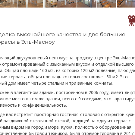
делка высочайшего качества и две большие
ррасы в Эль-Масноу
ляющий двухуровневый пентхаус на продажу в центре Эль-Масно
о отремонтированный с изысканным вкусом и отделкой высшего
а. Общая площадь 160 м2, из которых 120 м2 полезные, плюс дв
ные террасы, общая площадь которых составляет 50 м2. Этот
ый дом имеет четыре спальни и три ванные комнаты.
жен в элегантном здании, построенном в 2006 году, имеет лифт
чное место в том же здании, всего с 9 соседями, что гарантиру
зивность и конфиденциальность.
де вас встретит просторная гостиная-столовая с открытой кухн
 раздвижной стеклянной стеной, ведущей на одну из террас с
мным видом на город и море. Кухня, полностью оборудованная
качественной бытовой техникой, была отремонтирована в 2017 