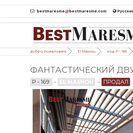
bestmaresme
bestmaresme.com
Pусски
добро пожаловать
El Masnou
код: P - 169
ФАНТАСТИЧЕСКИЙ ДВУ
P - 169
-
EL MASNOU
-
ПРОДАЛ