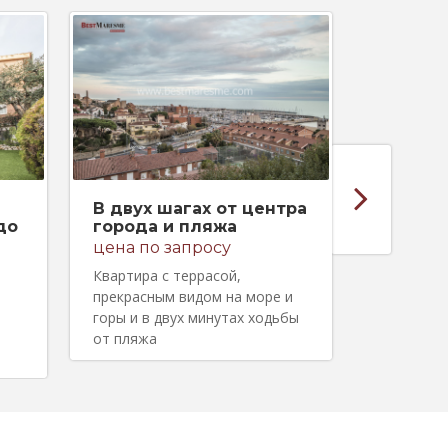
В двух шагах от центра
Аренда
до
города и пляжа
шагах 
цена по запросу
цена по
Квартира с террасой,
Лофт в ар
прекрасным видом на море и
отремонти
горы и в двух минутах ходьбы
нескольки
от пляжа