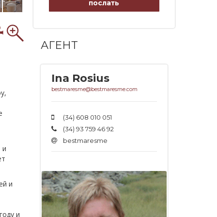
послать
АГЕНТ
Ina Rosius
bestmaresme@bestmaresme.com
у,
е
(34) 608 010 051
(34) 93 759 46 92
bestmaresme
 и
ет
ей и
году и