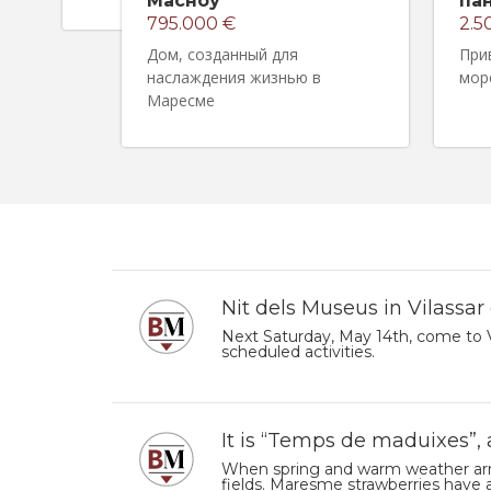
Масноу
па
795.000 €
2.5
Дом, созданный для
При
наслаждения жизнью в
мор
Маресме
Nit dels Museus in Vilassar
Next Saturday, May 14th, come to V
scheduled activities.
It is “Temps de maduixes”,
When spring and warm weather arrive
fields. Maresme strawberries have