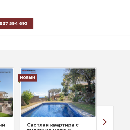
 937 594 692
НОВЫЙ
НОВЫЙ
ый
Светлая квартира с
Потряс