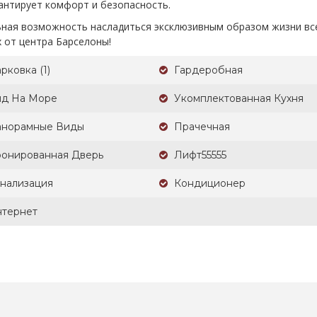
антирует комфорт и безопасность.
ьная возможность насладиться эксклюзивным образом жизни все
 от центра Барселоны!
рковка (1)
Гардеробная
ид На Море
Укомплектованная Кухня
анорамные Виды
Прачечная
онированная Дверь
Лифт55555
нализация
Кондиционер
нтернет