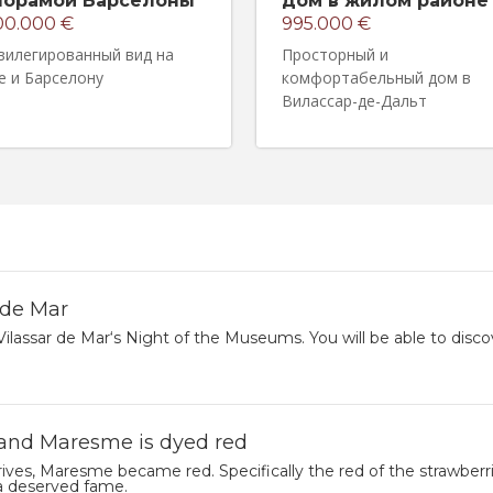
норамой Барселоны
дом в жилом районе
00.000 €
995.000 €
вилегированный вид на
Просторный и
е и Барселону
комфортабельный дом в
Вилассар-де-Дальт
 de Mar
ilassar de Mar‘s Night of the Museums. You will be able to disco
 and Maresme is dyed red
s, Maresme became red. Specifically the red of the strawberries t
 a deserved fame.