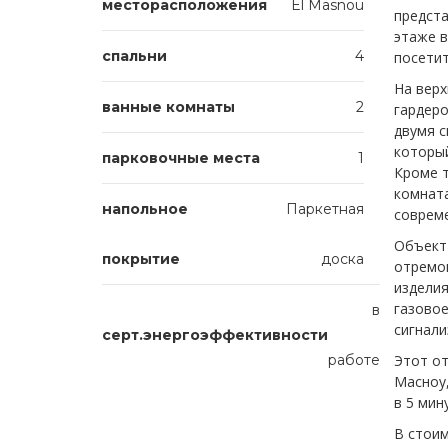
месторасположения
El Masnou
предста
этаже в
спальни
4
посетит
На верх
ванные комнаты
2
гардер
двумя 
которы
парковочные места
1
Кроме 
комната
напольное
Паркетная
соврем
Объект 
покрытие
доска
отремо
изделия
газовое
в
сигнали
серт.энергоэффективности
работе
Этот от
Масноу,
в 5 мин
В стоим