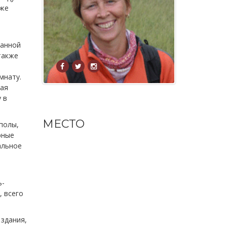
 же
ванной
также
мнату.
ная
 в
МЕСТО
 полы,
рные
уальное
ь-
, всего
 здания,