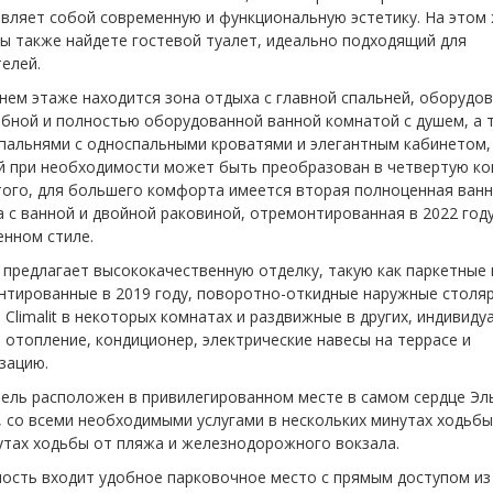
вляет собой современную и функциональную эстетику. На этом
ы также найдете гостевой туалет, идеально подходящий для
елей.
нем этаже находится зона отдыха с главной спальней, оборудо
обной и полностью оборудованной ванной комнатой с душем, а 
спальнями с односпальными кроватями и элегантным кабинетом,
й при необходимости может быть преобразован в четвертую ко
того, для большего комфорта имеется вторая полноценная ван
 с ванной и двойной раковиной, отремонтированная в 2022 году
енном стиле.
предлагает высококачественную отделку, такую ​​​​как паркетные
нтированные в 2019 году, поворотно-откидные наружные столя
 Climalit в некоторых комнатах и ​​раздвижные в других, индивид
 отопление, кондиционер, электрические навесы на террасе и
зацию.
ель расположен в привилегированном месте в самом сердце Эл
 со всеми необходимыми услугами в нескольких минутах ходьбы
утах ходьбы от пляжа и железнодорожного вокзала.
ость входит удобное парковочное место с прямым доступом из