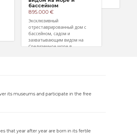
видом на море и
море
бассейном
2.980.0
895.000 €
Уникальны
Эксклюзивный
дом, рас
отреставрированный дом с
Премиа-д
бассейном, садом и
захватывающим видом на
Средиземное море в
Кабрильсе
ver its museums and participate in the free
hat year after year are born in its fertile