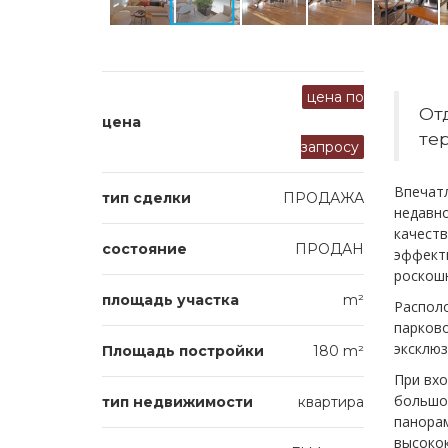
цена по
От
цена
те
запросу
Впечат
тип сделки
ПРОДАЖА
недавн
качеств
состояние
ПРОДАН
эффект
роскошн
площадь участка
m²
Располо
парково
эксклю
Площадь постройки
180 m²
При вхо
большой
тип недвижимости
квартира
панора
высоко