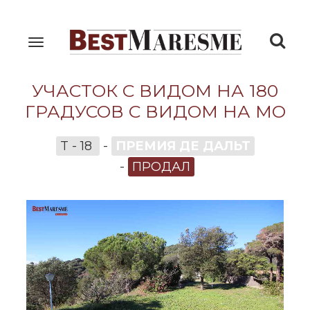
Togg
Toggle
navigation
navi
УЧАСТОК С ВИДОМ НА 180
ГРАДУСОВ С ВИДОМ НА МО
T - 18
-
ПРЕМИЯ ДЕ ДАЛЬТ
-
ПРОДАЛ