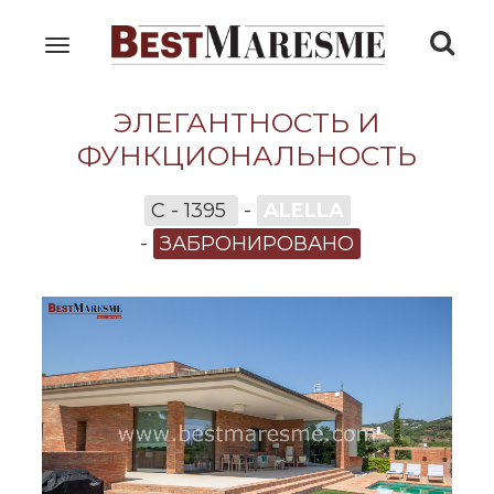
Togg
Toggle
navigation
navi
ЭЛЕГАНТНОСТЬ И
ФУНКЦИОНАЛЬНОСТЬ
C - 1395
-
ALELLA
-
ЗАБРОНИРОВАНО