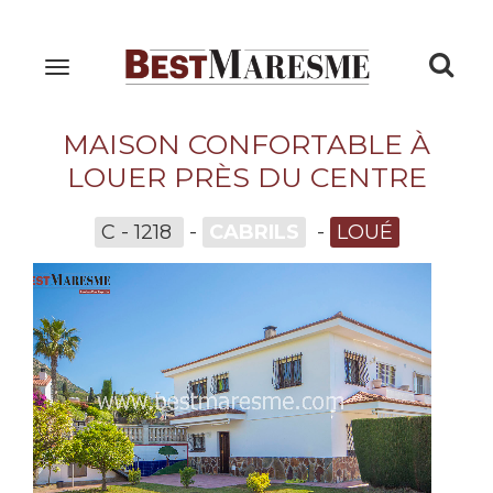
Togg
Toggle
navigation
navi
MAISON CONFORTABLE À
LOUER PRÈS DU CENTRE
C - 1218
-
CABRILS
-
LOUÉ