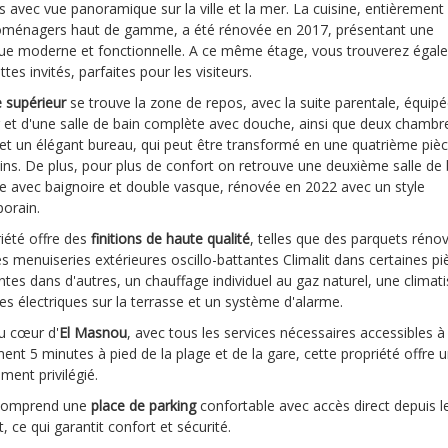
s avec vue panoramique sur la ville et la mer. La cuisine, entièremen
roménagers haut de gamme, a été rénovée en 2017, présentant une
que moderne et fonctionnelle. A ce même étage, vous trouverez éga
ttes invités, parfaites pour les visiteurs.
 supérieur
se trouve la zone de repos, avec la suite parentale, équipé
 et d'une salle de bain complète avec douche, ainsi que deux chambr
et un élégant bureau, qui peut être transformé en une quatrième piè
ins. De plus, pour plus de confort on retrouve une deuxième salle de 
e avec baignoire et double vasque, rénovée en 2022 avec un style
orain.
iété offre des
finitions de haute qualité
, telles que des parquets réno
s menuiseries extérieures oscillo-battantes Climalit dans certaines pi
ntes dans d'autres, un chauffage individuel au gaz naturel, une climati
es électriques sur la terrasse et un système d'alarme.
u cœur d'
El Masnou
, avec tous les services nécessaires accessibles à 
ent 5 minutes à pied de la plage et de la gare, cette propriété offre 
ent privilégié.
 comprend une
place de parking
confortable avec accès direct depuis l
, ce qui garantit confort et sécurité.