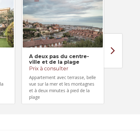
A deux pas du centre-
Locatio
ville et de la plage
de la p
Prix à consulter
Prix à c
Appartement avec terrasse, belle
Loft à loue
la
vue sur la mer et les montagnes
quelques p
et à deux minutes à pied de la
plage