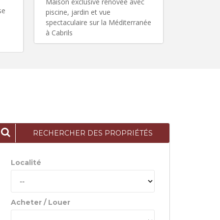
Maison exclusive rénovée avec
Une maison
se
piscine, jardin et vue
située à P
spectaculaire sur la Méditerranée
à Cabrils
RECHERCHER DES PROPRIÉTÉS
Localité
Acheter / Louer