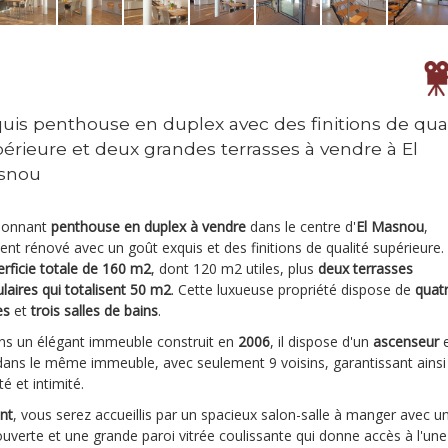
uis penthouse en duplex avec des finitions de qua
érieure et deux grandes terrasses à vendre à El
snou
ionnant
penthouse en duplex à vendre
dans le centre d'
El Masnou
,
t rénové avec un goût exquis et des finitions de qualité supérieure.
erficie totale de 160 m2
, dont 120 m2 utiles, plus
deux terrasses
laires qui totalisent 50 m2
. Cette luxueuse propriété dispose de
quat
es
et
trois salles de bains
.
ans un élégant immeuble construit en
2006
, il dispose d'un
ascenseur
e
ans le même immeuble, avec seulement 9 voisins, garantissant ainsi
té et intimité.
ant
, vous serez accueillis par un spacieux salon-salle à manger avec u
ouverte et une grande paroi vitrée coulissante qui donne accès à l'un