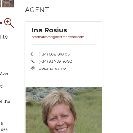
AGENT
Ina Rosius
lité
bestmaresme@bestmaresme.com
(+34) 608 010 051
(+34) 93 759 46 92
bestmaresme
 Avec
re
t d'un
ne
e des