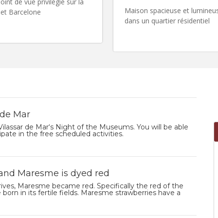
oint de vue privilégié sur la
Maison spacieuse et lumineu
et Barcelone
dans un quartier résidentiel
 de Mar
ilassar de Mar‘s Night of the Museums. You will be able
pate in the free scheduled activities.
 and Maresme is dyed red
ves, Maresme became red. Specifically the red of the
 born in its fertile fields. Maresme strawberries have a