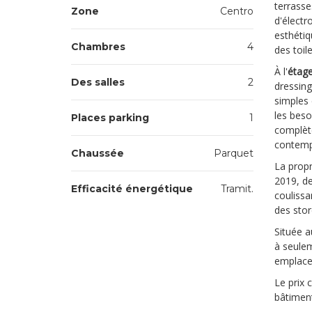
terrasse
Zone
Centro
d'élect
esthéti
Chambres
4
des toile
À l'
étage
Des salles
2
dressing
simples 
les beso
Places parking
1
complèt
contemp
Chaussée
Parquet
La propr
2019, de
Efficacité énergétique
Tramit.
coulissa
des stor
Située a
à seulem
emplacem
Le prix
bâtiment