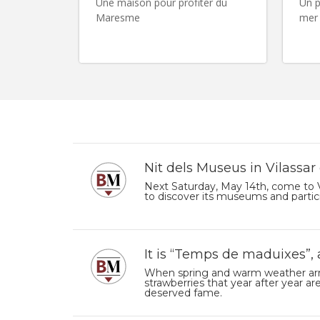
Une maison pour profiter du
Un p
Maresme
mer 
Nit dels Museus in Vilassar
Next Saturday, May 14th, come to V
to discover its museums and partici
It is “Temps de maduixes”,
When spring and warm weather arri
strawberries that year after year are
deserved fame.