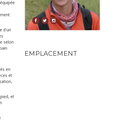
t équipée
lement
e d'un
es
ce selon
bain
EMPLACEMENT
vés en
èces et
sation,
pied, et
un
e