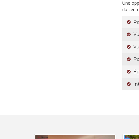
Une oppo
du centr
Pa
Vu
Vu
Po
Ég
In