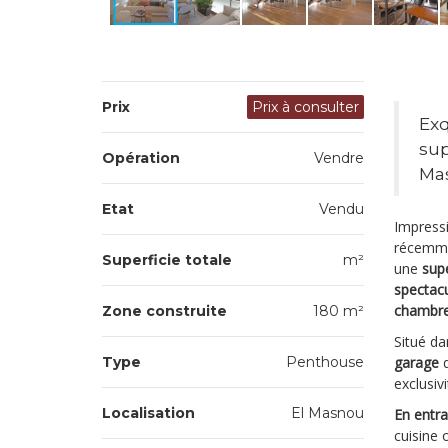
Prix
Prix à consulter
Exq
sup
Opération
Vendre
Ma
Etat
Vendu
Impress
récemmen
Superficie totale
m²
une
sup
spectacu
chambr
Zone construite
180 m²
Situé d
Type
Penthouse
garage
d
exclusivi
Localisation
El Masnou
En entr
cuisine 