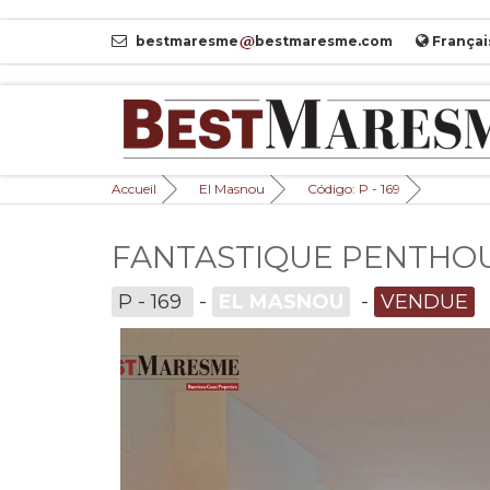
bestmaresme
bestmaresme.com
Françai
Accueil
El Masnou
Código: P - 169
FANTASTIQUE PENTHOU
P - 169
-
EL MASNOU
-
VENDUE