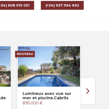
+34) 608 010 051
(+34) 937 594 692
NOUVEAU
NOUVEAU
Lumineux avec vue sur
Vue imp
 de
mer et piscine.Cabrils
mer
895.000 €
2.980.0