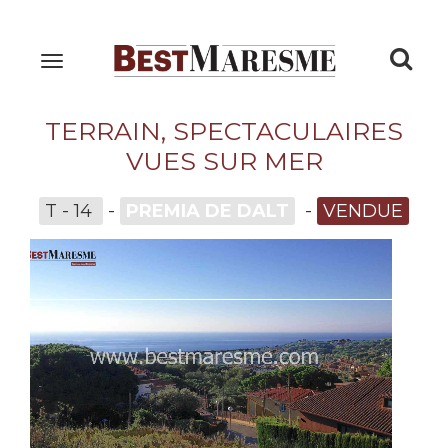
Togg
Toggle
navigation
navi
TERRAIN, SPECTACULAIRES
VUES SUR MER
T - 14
-
PREMIA DE DALT
-
VENDUE