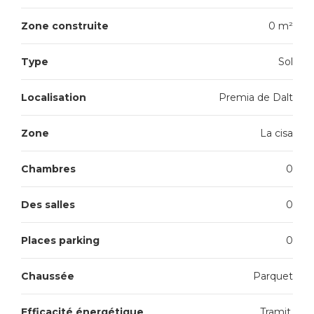
Zone construite
0 m²
Type
Sol
Localisation
Premia de Dalt
Zone
La cisa
Chambres
0
Des salles
0
Places parking
0
Chaussée
Parquet
Efficacité énergétique
Tramit.