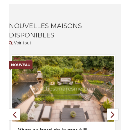
NOUVELLES MAISONS
DISPONIBLES
Voir tout
NOUVEAU
NO
Vivre au bord de la mer à El