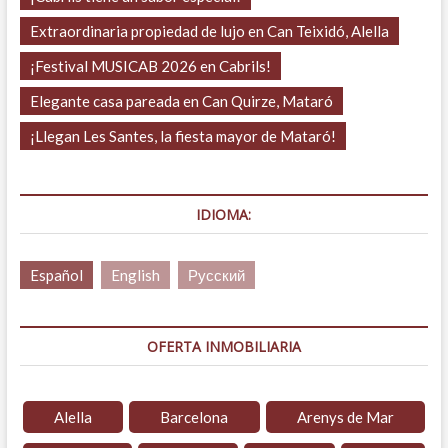
Extraordinaria propiedad de lujo en Can Teixidó, Alella
¡Festival MUSICAB 2026 en Cabrils!
Elegante casa pareada en Can Quirze, Mataró
¡Llegan Les Santes, la fiesta mayor de Mataró!
IDIOMA:
Español
English
Русский
OFERTA INMOBILIARIA
Alella
Barcelona
Arenys de Mar