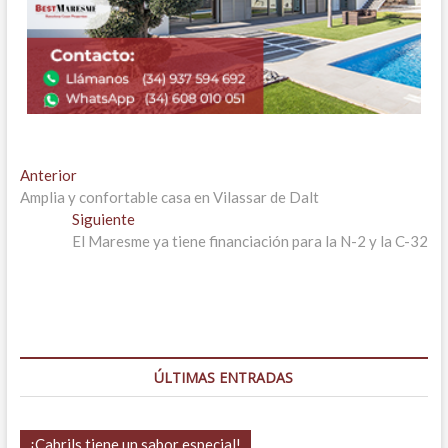
Navegación
Entrada
Anterior
anterior:
Amplia y confortable casa en Vilassar de Dalt
de
Entrada
Siguiente
entradas
siguiente:
El Maresme ya tiene financiación para la N-2 y la C-32
ÚLTIMAS ENTRADAS
¡Cabrils tiene un sabor especial!