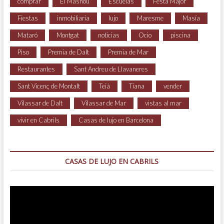
comprar
El Masnou
Escuelas
Festa Major
Fiestas
inmobiliaria
lujo
Maresme
Masía
Mataró
Montgat
noticias
Ocio
piscina
Piso
Premia de Dalt
Premia de Mar
Restaurantes
Sant Andreu de Llavaneres
Sant Vicenç de Montalt
Teià
Tiana
vender
Vilassar de Dalt
Vilassar de Mar
vistas al mar
vivir en Cabrils
Casas de lujo en Barcelona
CASAS DE LUJO EN CABRILS
Reproductor
de
vídeo