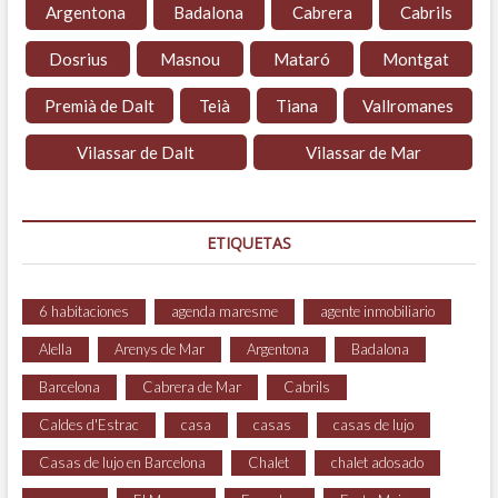
Argentona
Badalona
Cabrera
Cabrils
Dosrius
Masnou
Mataró
Montgat
Premià de Dalt
Teià
Tiana
Vallromanes
Vilassar de Dalt
Vilassar de Mar
ETIQUETAS
6 habitaciones
agenda maresme
agente inmobiliario
Alella
Arenys de Mar
Argentona
Badalona
Barcelona
Cabrera de Mar
Cabrils
Caldes d'Estrac
casa
casas
casas de lujo
Casas de lujo en Barcelona
Chalet
chalet adosado