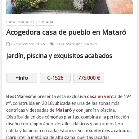
CASA
MATARÓ
PORTADA
Acogedora casa de pueblo en Mataró
28 noviembre, 2025
casa
Maresme
Mataró
Jardín, piscina y exquisitos acabados
+info
C-1526
775.000 €
BestMaresme
presenta esta exclusiva
casa en venta
de 194
m², construida en 2018, ubicada en una de las zonas más
céntricas y deseadas de
Mataró
y con jardín y piscina.
Distribuida en dos cómodas plantas, combina a la perfección
diseño contemporáneo, detalles clásicos y una atmósfera
cálida y luminosa en cada estancia. Sus
excelentes acabados
(carpintería metálica de alta gama, puertas lacadas,