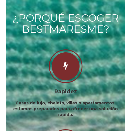
¿PORQUÉ ESCOGER
BESTMARESME?
Rapidez
Casas de lujo, chalets, villas o apartamentos:
estamos preparados para ofrecer una solución
rápida.