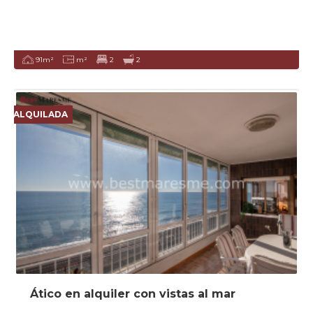
91m²
m²
2
2
ALQUILADA
Ático en alquiler con vistas al mar