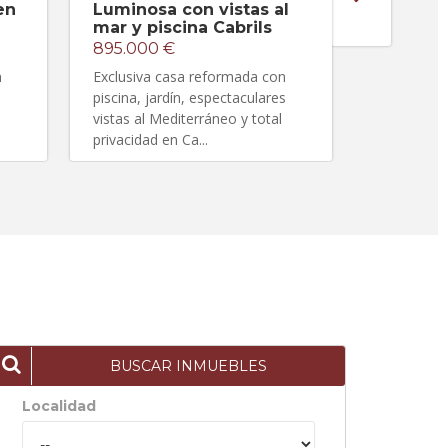
en
Luminosa con vistas al
Impresio
mar y piscina Cabrils
mar
895.000 €
2.980.0
n
Exclusiva casa reformada con
Vivienda ún
piscina, jardín, espectaculares
ubicada en
vistas al Mediterráneo y total
privacidad en Ca...
BUSCAR INMUEBLES
Localidad