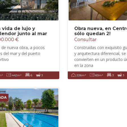
 vida de lujo y
Obra nueva, en Centr
lendor junto al mar
sólo quedan 2!
00.000 €
Consultar
 de nueva obra, a pocos
Construidas con exquisito g
s del mar y del puerto
y arquitectura diferencial, se
rtivo
convierten en un producto ú
en la zona
m²
442m²
6
3
226m²
60m²
3
3
ADA