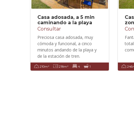
Casa adosada, a 5 min
Cas
caminando a la playa
zon
Consultar
Con
Preciosa casa adosada, muy
Fant
cómoda y funcional, a cinco
tota
minutos andando de la playa y
comu
de la estación de tren.
210m²
218m²
4
1
246