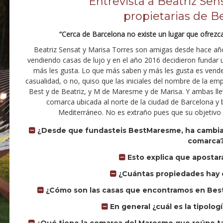
Entrevista a Beatriz Sen
propietarias de 
“Cerca de Barcelona no existe un lugar que ofrezc
Beatriz Sensat y Marisa Torres son amigas desde hace año
vendiendo casas de lujo y en el año 2016 decidieron fundar
más les gusta. Lo que más saben y más les gusta es vend
casualidad, o no, quiso que las iniciales del nombre de la em
Best y de Beatriz, y M de Maresme y de Marisa. Y ambas lle
comarca ubicada al norte de la ciudad de Barcelona y 
Mediterráneo. No es extraño pues que su objetivo 
¿Desde que fundasteis BestMaresme, ha cambiado
comarca
Esto explica que apostar
¿Cuántas propiedades hay 
¿Cómo son las casas que encontramos en Best
En general ¿cuál es la tipolog