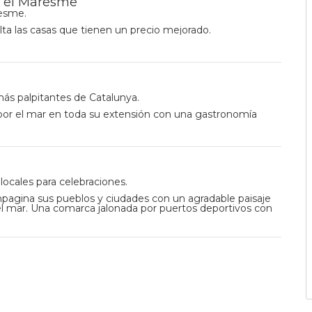
n el Maresme
resme.
lta las casas que tienen un precio mejorado.
ás palpitantes de Catalunya.
or el mar en toda su extensión con una gastronomía
 locales para celebraciones.
agina sus pueblos y ciudades con un agradable paisaje
 el mar. Una comarca jalonada por puertos deportivos con