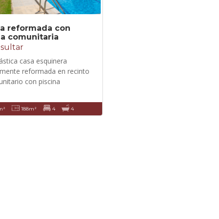
a reformada con
a comunitaria
sultar
ástica casa esquinera
lmente reformada en recinto
nitario con piscina
m²
188m²
4
4