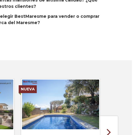
ntas mansiones de altísima calidad? ¿Qué
estros clientes?
a elegir BestMaresme para vender o comprar
rca del Maresme?
NUEVA
NUEVA