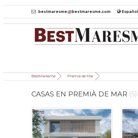
bestmaresme
bestmaresme.com
Españo
BestMaresme
Premià de Mar
CASAS EN PREMIÀ DE MAR
(5)