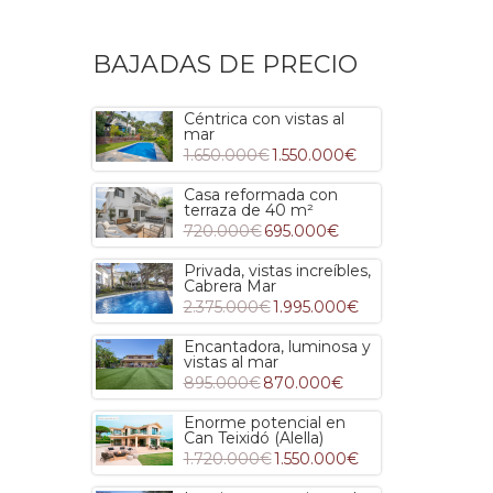
BAJADAS DE PRECIO
Céntrica con vistas al
mar
1.650.000€
1.550.000€
Casa reformada con
terraza de 40 m²
720.000€
695.000€
Privada, vistas increíbles,
Cabrera Mar
2.375.000€
1.995.000€
Encantadora, luminosa y
vistas al mar
895.000€
870.000€
Enorme potencial en
Can Teixidó (Alella)
1.720.000€
1.550.000€