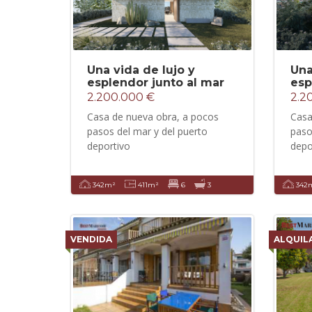
Una vida de lujo y
Una
esplendor junto al mar
esp
2.200.000 €
2.2
Casa de nueva obra, a pocos
Casa
pasos del mar y del puerto
paso
deportivo
depo
342m²
411m²
6
3
342
VENDIDA
ALQUIL