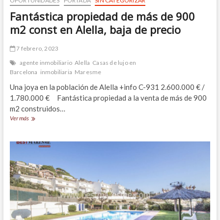
OPORTUNIDADES
PORTADA
SIN CATEGORIZAR
Fantástica propiedad de más de 900
m2 const en Alella, baja de precio
7 febrero, 2023
agente inmobiliario
Alella
Casas de lujo en
Barcelona
inmobiliaria
Maresme
Una joya en la población de Alella +info C-931 2.600.000 € /
1.780.000 € Fantástica propiedad a la venta de más de 900
m2 construidos…
Fantástica
Ver más
propiedad
de
más
de
900
m2
const
en
Alella,
baja
de