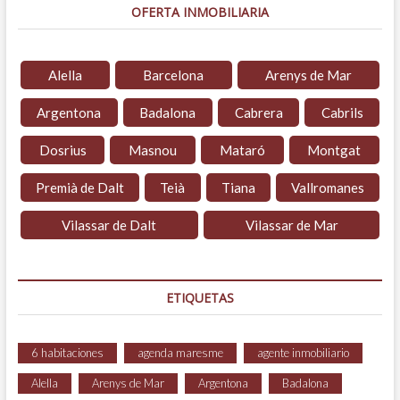
OFERTA INMOBILIARIA
Alella
Barcelona
Arenys de Mar
Argentona
Badalona
Cabrera
Cabrils
Dosrius
Masnou
Mataró
Montgat
Premià de Dalt
Teià
Tiana
Vallromanes
Vilassar de Dalt
Vilassar de Mar
ETIQUETAS
6 habitaciones
agenda maresme
agente inmobiliario
Alella
Arenys de Mar
Argentona
Badalona