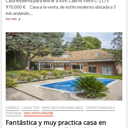
Casa moderna para entrar a vivir, Cabrils +info C-1175
970.000 € Casa a la venta, de estilo moderno ubicada a 5
min andando…
¿Quieres
Ver más
vivir
en
Cabrils?
Esta
casa
en
el
centro
te
va
a
enamorar
CABRILS
CASAS TOP
MERCADO INMOBILIARIO
OPORTUNIDADES
PORTADA
SIN CATEGORIZAR
Fantástica y muy practica casa en