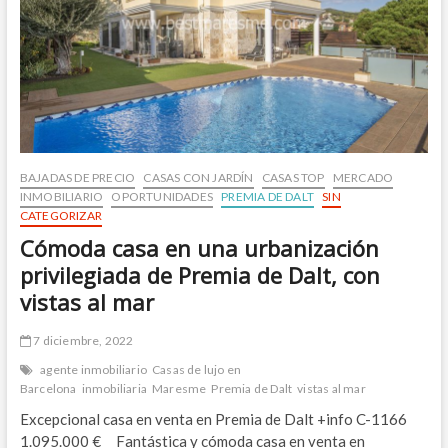
ascensor
BAJADAS DE PRECIO
CASAS CON JARDÍN
CASAS TOP
MERCADO
INMOBILIARIO
OPORTUNIDADES
PREMIA DE DALT
SIN
CATEGORIZAR
Cómoda casa en una urbanización
privilegiada de Premia de Dalt, con
vistas al mar
7 diciembre, 2022
agente inmobiliario
Casas de lujo en
Barcelona
inmobiliaria
Maresme
Premia de Dalt
vistas al mar
Excepcional casa en venta en Premia de Dalt +info C-1166
1.095.000 € Fantástica y cómoda casa en venta en