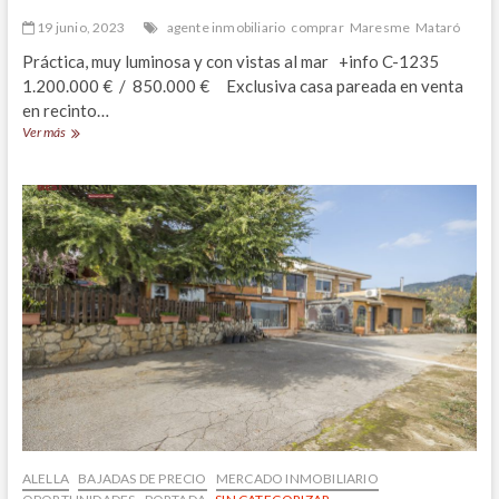
19 junio, 2023
agente inmobiliario
comprar
Maresme
Mataró
Práctica, muy luminosa y con vistas al mar +info C-1235
1.200.000 € / 850.000 € Exclusiva casa pareada en venta
en recinto…
Exclusiva
Ver más
casa
pareada
en
venta
en
Can
Quirze,
Mataró
ALELLA
BAJADAS DE PRECIO
MERCADO INMOBILIARIO