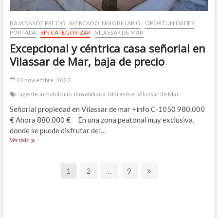
BAJADAS DE PRECIO
MERCADO INMOBILIARIO
OPORTUNIDADES
PORTADA
SIN CATEGORIZAR
VILASSAR DE MAR
Excepcional y céntrica casa señorial en
Vilassar de Mar, baja de precio
22 noviembre, 2022
agente inmobiliario
inmobiliaria
Maresme
Vilassar de Mar
Señorial propiedad en Vilassar de mar +info C-1050 980.000
€ Ahora 880.000 € En una zona peatonal muy exclusiva,
donde se puede disfrutar del…
Excepcional
Ver más
y
céntrica
Navegación
casa
Página
Página
Página
Página
1
2
…
9
señorial
siguiente
de
en
Vilassar
entradas
de
Mar,