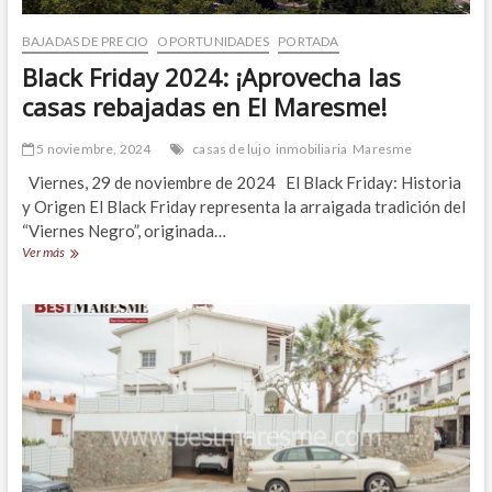
BAJADAS DE PRECIO
OPORTUNIDADES
PORTADA
Black Friday 2024: ¡Aprovecha las
casas rebajadas en El Maresme!
5 noviembre, 2024
casas de lujo
inmobiliaria
Maresme
Viernes, 29 de noviembre de 2024 El Black Friday: Historia
y Origen El Black Friday representa la arraigada tradición del
“Viernes Negro”, originada…
Black
Ver más
Friday
2024:
¡Aprovecha
las
casas
rebajadas
en
El
Maresme!