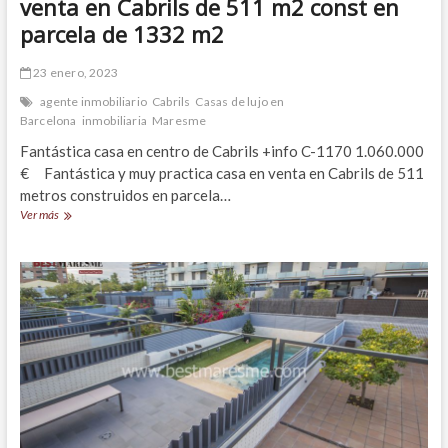
venta en Cabrils de 511 m2 const en
parcela de 1332 m2
23 enero, 2023
agente inmobiliario
Cabrils
Casas de lujo en
Barcelona
inmobiliaria
Maresme
Fantástica casa en centro de Cabrils +info C-1170 1.060.000
€ Fantástica y muy practica casa en venta en Cabrils de 511
metros construidos en parcela…
Fantástica
Ver más
y
muy
practica
casa
en
venta
en
Cabrils
de
511
m2
const
en