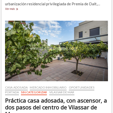
urbanización residencial privilegiada de Premia de Dalt,…
Cómoda
Ver más
casa
en
una
urbanización
privilegiada
de
Premia
de
Dalt,
con
vistas
al
mar
CASA ADOSADA
MERCADO INMOBILIARIO
OPORTUNIDADES
PORTADA
SIN CATEGORIZAR
VILASSAR DE MAR
Práctica casa adosada, con ascensor, a
dos pasos del centro de Vilassar de