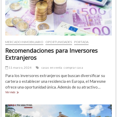
Dalt
MERCADO INMOBILIARIO
OPORTUNIDADES
PORTADA
Recomendaciones para Inversores
Extranjeros
11 marzo, 2024
casas en venta
comprar casa
Para los inversores extranjeros que buscan diversificar su
cartera o establecer una residencia en Europa, el Maresme
ofrece una oportunidad única. Además de su atractivo…
Recomendaciones
Ver más
para
Inversores
Extranjeros