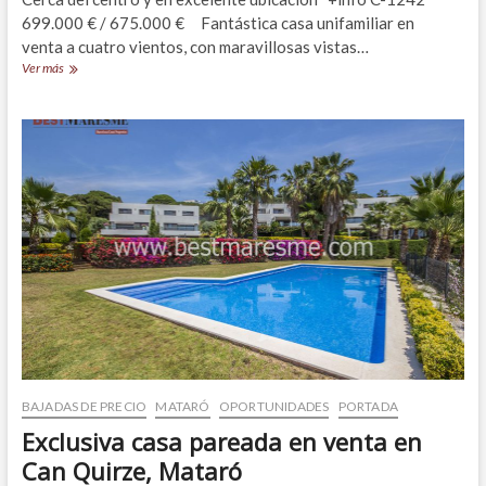
699.000 € / 675.000 € Fantástica casa unifamiliar en
venta a cuatro vientos, con maravillosas vistas…
Fantástica
Ver más
casa
en
Vilassar
de
Dalt
con
amplias
vistas
BAJADAS DE PRECIO
MATARÓ
OPORTUNIDADES
PORTADA
Exclusiva casa pareada en venta en
Can Quirze, Mataró