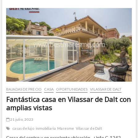
a
4
vientos
y
en
excelente
ubicación
en
Cabrils
BAJADAS DE PRECIO
CASA
OPORTUNIDADES
VILASSAR DE DALT
Fantástica casa en Vilassar de Dalt con
amplias vistas
21 julio, 2023
casas de lujo
inmobiliaria
Maresme
Vilassar de Dalt
Cerca del centro y en excelente ubicación +info C-1242