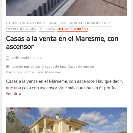
parcela
de
1332
m2
CASAS CON ASCENSOR
CASAS TOP
MERCADO INMOBILIARIO
OPORTUNIDADES
PORTADA
SIN CATEGORIZAR
Casas a la venta en el Maresme, con
ascensor
16 diciembre, 2022
agente inmobiliario
casas de lujo
Casas de lujo en
Barcelona
inmobiliaria
Maresme
Casas a la venta en el Marseme, con ascensor Hay que decir,
que una casa con ascensor vale más que una sin él, por lo…
Casas
Ver más
a
la
venta
en
el
Maresme,
con