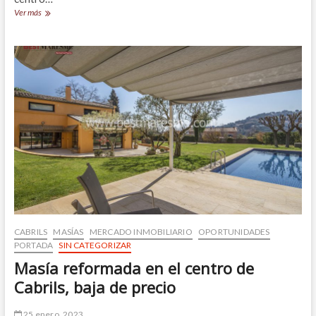
Preciosa
Ver más
casa
con
terreno
plano,
en
el
centro
de
Vallromanes
CABRILS
MASÍAS
MERCADO INMOBILIARIO
OPORTUNIDADES
PORTADA
SIN CATEGORIZAR
Masía reformada en el centro de
Cabrils, baja de precio
25 enero, 2023