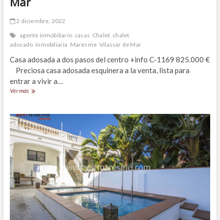
Mar
2 diciembre, 2022
agente inmobiliario
casas
Chalet
chalet
adosado
inmobiliaria
Maresme
Vilassar de Mar
Casa adosada a dos pasos del centro +info C-1169 825.000 €
Preciosa casa adosada esquinera a la venta, lista para
entrar a vivir a…
Práctica
Ver más
casa
adosada,
con
ascensor,
a
dos
pasos
del
centro
de
Vilassar
de
Mar