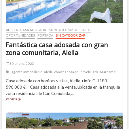
precio
ALELLA
CASA ADOSADA
MERCADO INMOBILIARIO
OPORTUNIDADES
PORTADA
SIN CATEGORIZAR
Fantástica casa adosada con gran
zona comunitaria, Alella
30 enero, 2023
agente inmobiliario
Alella
chalet adosado
inmobiliaria
Maresme
Casa adosada con bonitas vistas, Alella +info C-1180
590.000 € Casa adosada a la venta, ubicada en la tranquila
zona residencial de Can Comulada,…
Fantástica
Ver más
casa
adosada
con
gran
zona