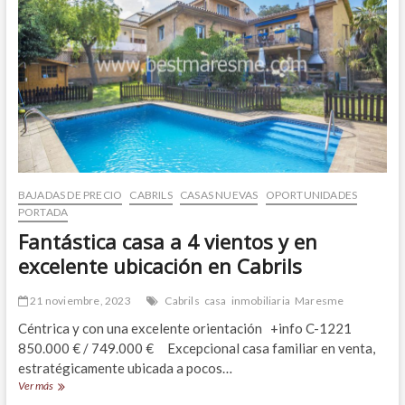
BAJADAS DE PRECIO
CABRILS
CASAS NUEVAS
OPORTUNIDADES
PORTADA
Fantástica casa a 4 vientos y en
excelente ubicación en Cabrils
21 noviembre, 2023
Cabrils
casa
inmobiliaria
Maresme
Céntrica y con una excelente orientación +info C-1221
850.000 € / 749.000 € Excepcional casa familiar en venta,
estratégicamente ubicada a pocos…
Fantástica
Ver más
casa