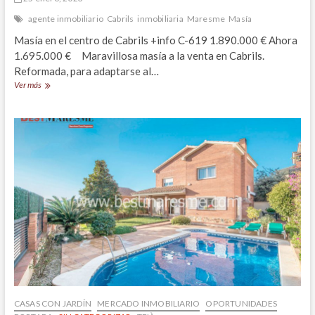
agente inmobiliario
Cabrils
inmobiliaria
Maresme
Masía
Masía en el centro de Cabrils +info C-619 1.890.000 € Ahora
1.695.000 € Maravillosa masía a la venta en Cabrils.
Reformada, para adaptarse al…
Masía
Ver más
reformada
en
el
centro
de
Cabrils,
baja
de
precio
CASAS CON JARDÍN
MERCADO INMOBILIARIO
OPORTUNIDADES