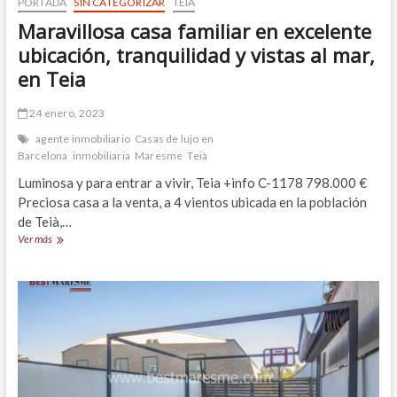
PORTADA
SIN CATEGORIZAR
TEIÀ
Maravillosa casa familiar en excelente
ubicación, tranquilidad y vistas al mar,
en Teia
24 enero, 2023
agente inmobiliario
Casas de lujo en
Barcelona
inmobiliaria
Maresme
Teià
Luminosa y para entrar a vivir, Teia +info C-1178 798.000 €
Preciosa casa a la venta, a 4 vientos ubicada en la población
de Teià,…
Maravillosa
Ver más
casa
familiar
en
excelente
ubicación,
tranquilidad
y
vistas
al