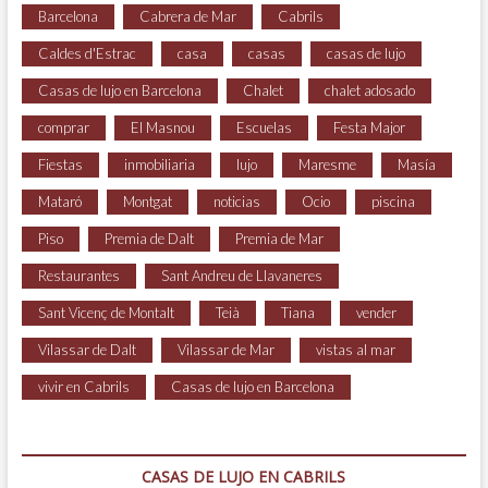
Barcelona
Cabrera de Mar
Cabrils
Caldes d'Estrac
casa
casas
casas de lujo
Casas de lujo en Barcelona
Chalet
chalet adosado
comprar
El Masnou
Escuelas
Festa Major
Fiestas
inmobiliaria
lujo
Maresme
Masía
Mataró
Montgat
noticias
Ocio
piscina
Piso
Premia de Dalt
Premia de Mar
Restaurantes
Sant Andreu de Llavaneres
Sant Vicenç de Montalt
Teià
Tiana
vender
Vilassar de Dalt
Vilassar de Mar
vistas al mar
vivir en Cabrils
Casas de lujo en Barcelona
CASAS DE LUJO EN CABRILS