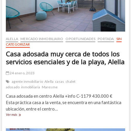
mar,
en
Teia
ALELLA
MERCADO INMOBILIARIO
OPORTUNIDADES
PORTADA
SIN
CATEGORIZAR
Casa adosada muy cerca de todos los
servicios esenciales y de la playa, Alella
24 enero, 2023
agente inmobiliario
Alella
casas
chalet
adosado
inmobiliaria
Maresme
Casa adosada en centro Alella +info C-1179 430.000 €
Esta práctica casa a la venta, se encuentra en una fantástica
ubicación, entre el centro…
Casa
Ver más
adosada
muy
cerca