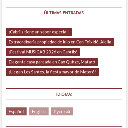
baja
de
precio
ÚLTIMAS ENTRADAS
¡Cabrils tiene un sabor especial!
Extraordinaria propiedad de lujo en Can Teixidó, Alella
¡Festival MUSICAB 2026 en Cabrils!
Elegante casa pareada en Can Quirze, Mataró
¡Llegan Les Santes, la fiesta mayor de Mataró!
IDIOMA:
Español
English
Русский