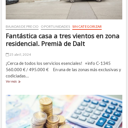
BAJADAS DE PRECIO
OPORTUNIDADES
SIN CATEGORIZAR
Fantástica casa a tres vientos en zona
residencial. Premià de Dalt
25 abril, 2024
¡Cerca de todos los servicios esenciales! +info C-1345
560.000 € / 495.000 € En una de las zonas más exclusivas y
codiciadas…
Fantástica
Ver más
casa
a
tres
vientos
en
zona
residencial.
Premià
de