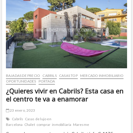
de
todos
los
servicios
esenciales
y
de
la
playa,
Alella
BAJADAS DE PRECIO
CABRILS
CASAS TOP
MERCADO INMOBILIARIO
OPORTUNIDADES
PORTADA
¿Quieres vivir en Cabrils? Esta casa en
el centro te va a enamorar
23 enero, 2023
Cabrils
Casas de lujo en
Barcelona
Chalet
comprar
inmobiliaria
Maresme