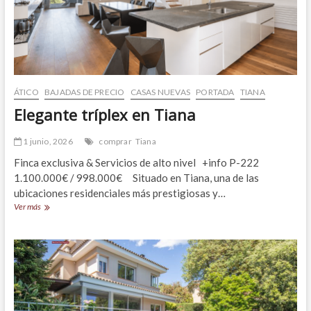
de
Sant
Joan!
ÁTICO
BAJADAS DE PRECIO
CASAS NUEVAS
PORTADA
TIANA
Elegante tríplex en Tiana
1 junio, 2026
comprar
Tiana
Finca exclusiva & Servicios de alto nivel +info P-222
1.100.000€ / 998.000€ Situado en Tiana, una de las
ubicaciones residenciales más prestigiosas y…
Elegante
Ver más
tríplex
en
Tiana