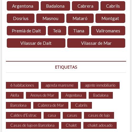
Argentona
Badalona
Cabrera
Cabrils
Dosrius
Masnou
Mataró
Montgat
Premià de Dalt
Teià
Tiana
Vallromanes
Vilassar de Dalt
Vilassar de Mar
ETIQUETAS
6 habitaciones
agenda maresme
agente inmobiliario
Alella
Arenys de Mar
Argentona
Badalona
Barcelona
Cabrera de Mar
Cabrils
Caldes d'Estrac
casa
casas
casas de lujo
Casas de lujo en Barcelona
Chalet
chalet adosado