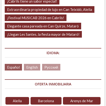
¡Cabrils tiene un sabor especial!
Extraordinaria propiedad de lujo en Can Teixidó, Alella
¡Festival MUSICAB 2026 en Cabrils!
Elegante casa pareada en Can Quirze, Mataró
¡Llegan Les Santes, la fiesta mayor de Mataró!
IDIOMA:
Español
English
Русский
OFERTA INMOBILIARIA
Alella
Barcelona
Arenys de Mar