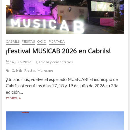
CABRILS
FIESTAS
OCIO
PORTADA
¡Festival MUSICAB 2026 en Cabrils!
14 julio, 2026
No hay comentarios
Cabrils
Fiestas
Maresme
¡Un año más, vuelve el esperado MUSICAB! El municipio de
Cabrils ofecerá los días 17, 18 y 19 de julio de 2026 su 38a
edición…
¡Festival
Ver más
MUSICAB
2026
en
Cabrils!