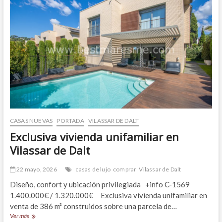
CASAS NUEVAS
PORTADA
VILASSAR DE DALT
Exclusiva vivienda unifamiliar en
Vilassar de Dalt
22 mayo, 2026
casas de lujo
comprar
Vilassar de Dalt
Diseño, confort y ubicación privilegiada +info C-1569
1.400.000€ / 1.320.000€ Exclusiva vivienda unifamiliar en
venta de 386 m² construidos sobre una parcela de…
Exclusiva
Ver más