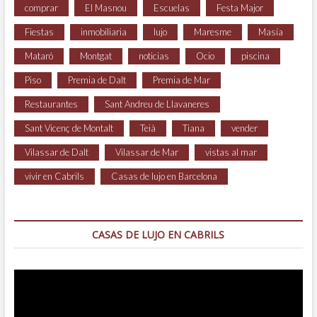
comprar
El Masnou
Escuelas
Festa Major
Fiestas
inmobiliaria
lujo
Maresme
Masía
Mataró
Montgat
noticias
Ocio
piscina
Piso
Premia de Dalt
Premia de Mar
Restaurantes
Sant Andreu de Llavaneres
Sant Vicenç de Montalt
Teià
Tiana
vender
Vilassar de Dalt
Vilassar de Mar
vistas al mar
vivir en Cabrils
Casas de lujo en Barcelona
CASAS DE LUJO EN CABRILS
Reproductor
de
vídeo