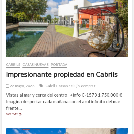
Teià
CABRILS
CASAS NUEVAS
PORTADA
Impresionante propiedad en Cabrils
22 mayo, 2026
Cabrils
casas de lujo
comprar
Vistas al mar y cerca del centro +info C-1573 1.750.000 €
Imagina despertar cada mañana con el azul infinito del mar
frente…
Impresionante
Ver más
propiedad
en
Cabrils