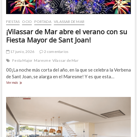
FIESTAS
OCIO
PORTADA
VILASSAR DE MAR
¡Vilassar de Mar abre el verano con su
Fiesta Mayor de Sant Joan!
17 junio, 2026
2 comentarios
Festa Major
Maresme
Vilassar de Mar
00¡La noche más corta del año, en la que se celebra la Verbena
de Sant Joan, se alarga en el Maresme! Y es que esta…
¡Vilassar
Ver más
de
Mar
abre
el
verano
con
su
Fiesta
Mayor