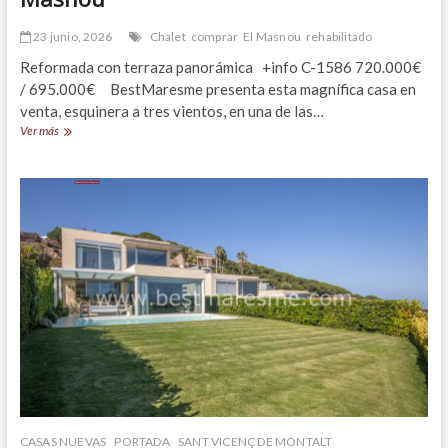
23 junio, 2026
Chalet
comprar
El Masnou
rehabilitado
Reformada con terraza panorámica +info C-1586 720.000€
/ 695.000€ BestMaresme presenta esta magnífica casa en
venta, esquinera a tres vientos, en una de las…
Acogedora
Ver más
casa
de
pueblo
en
El
Masnou
CASAS NUEVAS
PORTADA
SANT VICENÇ DE MONTALT