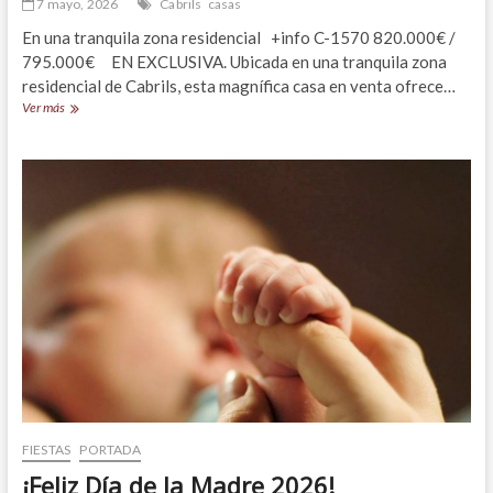
7 mayo, 2026
Cabrils
casas
En una tranquila zona residencial +info C-1570 820.000€ /
795.000€ EN EXCLUSIVA. Ubicada en una tranquila zona
residencial de Cabrils, esta magnífica casa en venta ofrece…
Encantadora
Ver más
vivienda
unifamiliar
en
Cabrils
FIESTAS
PORTADA
¡Feliz Día de la Madre 2026!