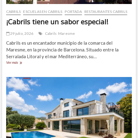
CABRILS
ESCUELAS EN CABRILS
PORTADA
RESTAURANTES CABRILS
¡Cabrils tiene un sabor especial!
29 julio, 2026
Cabrils
Maresme
Cabrils es un encantador municipio de la comarca del
Maresme, en la provincia de Barcelona. Situado entre la
Serralada Litoral y el mar Mediterráneo, su…
¡Cabrils
Ver más
tiene
un
sabor
especial!