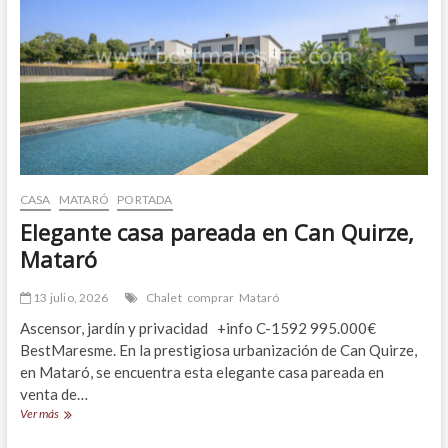
CASA
MATARÓ
PORTADA
Elegante casa pareada en Can Quirze,
Mataró
13 julio, 2026
Chalet
comprar
Mataró
Ascensor, jardín y privacidad +info C-1592 995.000€
BestMaresme. En la prestigiosa urbanización de Can Quirze,
en Mataró, se encuentra esta elegante casa pareada en
venta de…
Elegante
Ver más
casa