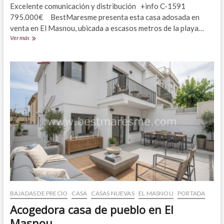
Excelente comunicación y distribución +info C-1591
795.000€ BestMaresme presenta esta casa adosada en
venta en El Masnou, ubicada a escasos metros de la playa…
Casa
Ver más
adosada
frente
al
mar
en
El
Masnou
BAJADAS DE PRECIO
CASA
CASAS NUEVAS
EL MASNOU
PORTADA
Acogedora casa de pueblo en El
Masnou