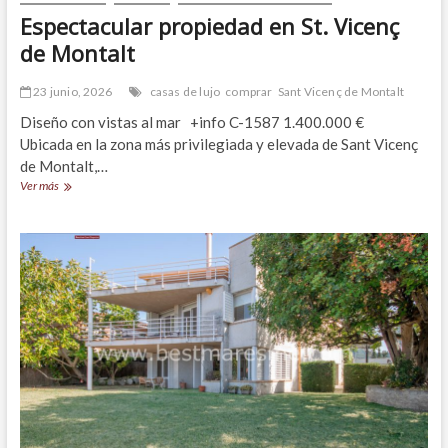
Espectacular propiedad en St. Vicenç
de Montalt
23 junio, 2026
casas de lujo
comprar
Sant Vicenç de Montalt
Diseño con vistas al mar +info C-1587 1.400.000 €
Ubicada en la zona más privilegiada y elevada de Sant Vicenç
de Montalt,…
Espectacular
Ver más
propiedad
en
St.
Vicenç
de
Montalt