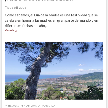
30 abril, 2026
Como sabemos, el Día de la Madre es una festividad que se
celebra en honor a las madres en gran parte del mundo y en
diferentes fechas del año,…
¡Feliz
Ver más
Día
de
la
Madre
2026!
MERCADO INMOBILIARIO
PORTADA