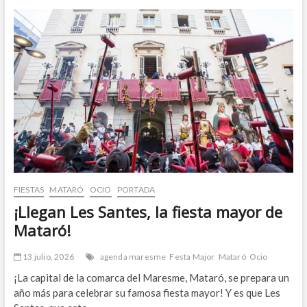
pareada
en
Can
Quirze,
Mataró
FIESTAS
MATARÓ
OCIO
PORTADA
¡Llegan Les Santes, la fiesta mayor de
Mataró!
13 julio, 2026
agenda maresme
Festa Major
Mataró
Ocio
¡La capital de la comarca del Maresme, Mataró, se prepara un
año más para celebrar su famosa fiesta mayor! Y es que Les