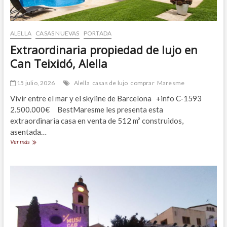
ALELLA
CASAS NUEVAS
PORTADA
Extraordinaria propiedad de lujo en
Can Teixidó, Alella
15 julio, 2026
Alella
casas de lujo
comprar
Maresme
Vivir entre el mar y el skyline de Barcelona +info C-1593
2.500.000€ BestMaresme les presenta esta
extraordinaria casa en venta de 512 m² construidos,
asentada…
Extraordinaria
Ver más
propiedad
de
lujo
en
Can
Teixidó,
Alella