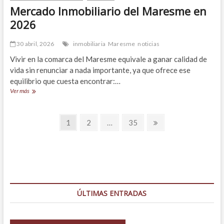
Mercado Inmobiliario del Maresme en
2026
30 abril, 2026
inmobiliaria
Maresme
noticias
Vivir en la comarca del Maresme equivale a ganar calidad de
vida sin renunciar a nada importante, ya que ofrece ese
equilibrio que cuesta encontrar:…
Mercado
Ver más
Inmobiliario
del
Navegación
Maresme
Página
Página
Página
Página
1
2
…
35
en
siguiente
de
2026
entradas
ÚLTIMAS ENTRADAS