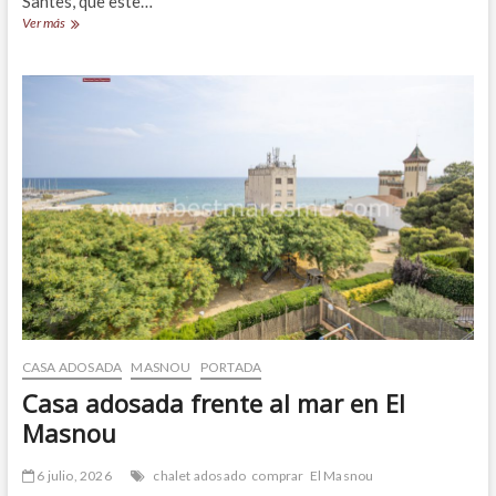
Santes, que este…
¡Llegan
Ver más
Les
Santes,
la
fiesta
mayor
de
Mataró!
CASA ADOSADA
MASNOU
PORTADA
Casa adosada frente al mar en El
Masnou
6 julio, 2026
chalet adosado
comprar
El Masnou