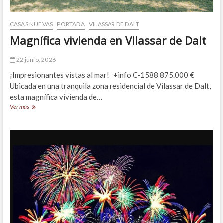
CASAS NUEVAS
PORTADA
VILASSAR DE DALT
Magnífica vivienda en Vilassar de Dalt
22 junio, 2026
¡Impresionantes vistas al mar! +info C-1588 875.000 €
Ubicada en una tranquila zona residencial de Vilassar de Dalt,
esta magnífica vivienda de…
Magnífica
Ver más
vivienda
en
Vilassar
de
Dalt