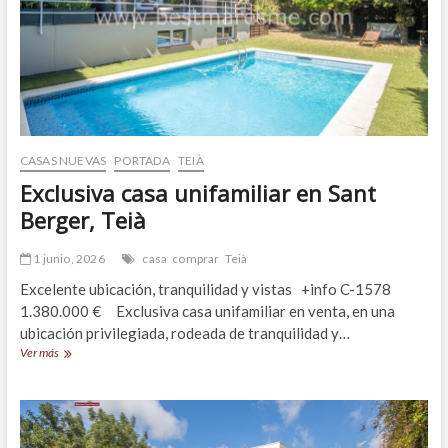
CASAS NUEVAS
PORTADA
TEIÀ
Exclusiva casa unifamiliar en Sant
Berger, Teià
1 junio, 2026
casa
comprar
Teià
Excelente ubicación, tranquilidad y vistas +info C-1578
1.380.000 € Exclusiva casa unifamiliar en venta, en una
ubicación privilegiada, rodeada de tranquilidad y…
Exclusiva
Ver más
casa
unifamiliar
en
Sant
Berger,