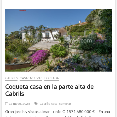
vivienda
unifamiliar
en
Vilassar
de
Dalt
CABRILS
CASAS NUEVAS
PORTADA
Coqueta casa en la parte alta de
Cabrils
12 mayo, 2026
Cabrils
casa
comprar
Gran jardín y vistas al mar +info C-1571 680.000 € En una