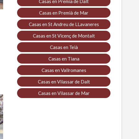
Casas en Premia de Dalt
Casas en Premià de Mar
Casas en St Andreu de LLavaneres
Casas en St Vicenç de Montalt
Casas en Teià
Casas en Tiana
Casas en Vallromanes
Casas en Vilassar de Dalt
Casas en Vilassar de Mar