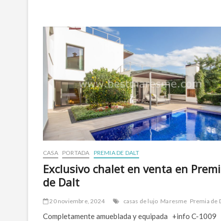
en
Premià
de
Dalt
CASA
PORTADA
PREMIA DE DALT
Exclusivo chalet en venta en Prem
de Dalt
20 noviembre, 2024
casas de lujo
Maresme
Premia de 
Completamente amueblada y equipada +info C-1009