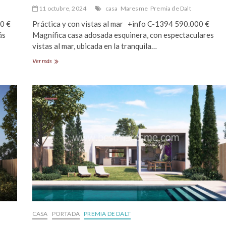
11 octubre, 2024
casa
Maresme
Premia de Dalt
000 €
Práctica y con vistas al mar +info C-1394 590.000 €
ás
Magnífica casa adosada esquinera, con espectaculares
vistas al mar, ubicada en la tranquila…
Magnífica
Ver más
casa
adosada
esquinera
en
Premià
de
Dalt
CASA
PORTADA
PREMIA DE DALT