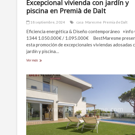
Excepcional vivienda con jardín y
piscina en Premià de Dalt
18 septiembre, 2024
casa
Maresme
Premia de Dalt
Eficiencia energética & Diseño contemporáneo +info 
1344 1.050.000€ / 1.095.000€ BestMaresme prese
esta promoción de excepcionales viviendas adosadas 
jardín y piscina…
Excepcional
Ver más
vivienda
con
jardín
y
piscina
en
Premià
de
Dalt