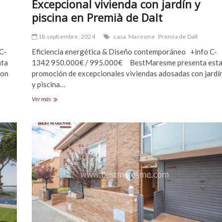
Excepcional vivienda con jardín y
piscina en Premià de Dalt
18 septiembre, 2024
casa
Maresme
Premia de Dalt
C-
Eficiencia energética & Diseño contemporáneo +info C-
nta
1342 950.000€ / 995.000€ BestMaresme presenta est
con
promoción de excepcionales viviendas adosadas con jardí
y piscina…
Excepcional
Ver más
vivienda
con
jardín
y
piscina
en
Premià
de
Dalt