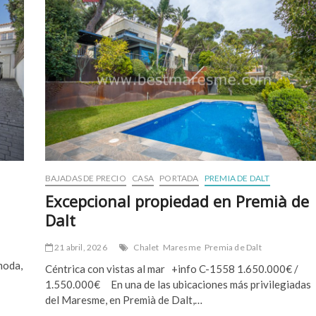
BAJADAS DE PRECIO
CASA
PORTADA
PREMIA DE DALT
Excepcional propiedad en Premià de
Dalt
21 abril, 2026
Chalet
Maresme
Premia de Dalt
moda,
Céntrica con vistas al mar +info C-1558 1.650.000€ /
1.550.000€ En una de las ubicaciones más privilegiadas
del Maresme, en Premià de Dalt,…