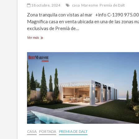
18 octubre, 2024
casa
Maresme
Premia de Dalt
Zona tranquila con vistas al mar +info C-1390 975.
Magnífica casa en venta ubicada en una de las zonas m
exclusivas de Premià de…
Magnífica
Ver más
casa
en
venta
en
una
exclusiva
zona
de
Premià
de
Dalt
CASA
PORTADA
PREMIA DE DALT