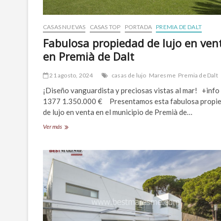
CASAS NUEVAS
CASAS TOP
PORTADA
PREMIA DE DALT
Fabulosa propiedad de lujo en ven
en Premià de Dalt
21 agosto, 2024
casas de lujo
Maresme
Premia de Dalt
¡Diseño vanguardista y preciosas vistas al mar! +info
1377 1.350.000 € Presentamos esta fabulosa propi
de lujo en venta en el municipio de Premià de…
Fabulosa
Ver más
propiedad
de
lujo
en
venta
en
Premià
de
Dalt