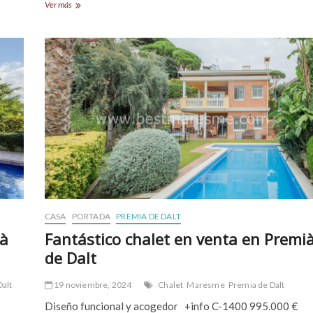
Excepcional
Ver más
propiedad
en
Premià
de
Dalt
CASA
PORTADA
PREMIA DE DALT
ià
Fantástico chalet en venta en Premi
de Dalt
Dalt
19 noviembre, 2024
Chalet
Maresme
Premia de Dalt
Diseño funcional y acogedor +info C-1400 995.000 €