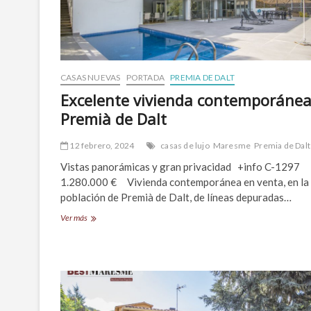
CASAS NUEVAS
PORTADA
PREMIA DE DALT
Excelente vivienda contemporánea
Premià de Dalt
12 febrero, 2024
casas de lujo
Maresme
Premia de Dalt
Vistas panorámicas y gran privacidad +info C-1297
1.280.000 € Vivienda contemporánea en venta, en la
población de Premià de Dalt, de líneas depuradas…
Excelente
Ver más
vivienda
contemporánea
en
Premià
de
Dalt