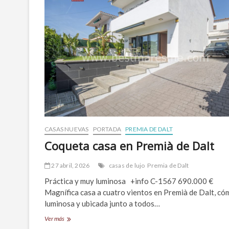
CASAS NUEVAS
PORTADA
PREMIA DE DALT
Coqueta casa en Premià de Dalt
27 abril, 2026
casas de lujo
Premia de Dalt
Práctica y muy luminosa +info C-1567 690.000 €
Magnífica casa a cuatro vientos en Premià de Dalt, có
luminosa y ubicada junto a todos…
Coqueta
Ver más
casa