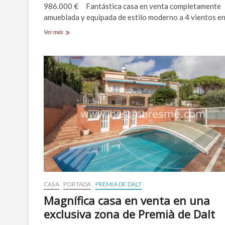
986.000 € Fantástica casa en venta completamente
amueblada y equipada de estilo moderno a 4 vientos en
Exclusivo
Ver más
chalet
en
venta
en
Premià
de
Dalt
CASA
PORTADA
PREMIA DE DALT
Magnífica casa en venta en una
exclusiva zona de Premià de Dalt