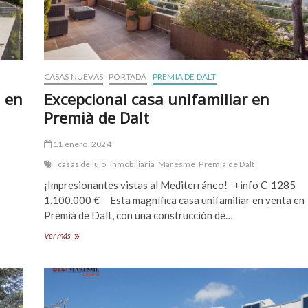
CASAS NUEVAS
PORTADA
PREMIA DE DALT
 en
Excepcional casa unifamiliar en
Premià de Dalt
11 enero, 2024
casas de lujo
inmobiliaria
Maresme
Premia de Dalt
¡Impresionantes vistas al Mediterráneo! +info C-1285
1.100.000 € Esta magnífica casa unifamiliar en venta en
Premià de Dalt, con una construcción de…
Excepcional
Ver más
casa
unifamiliar
en
Premià
de