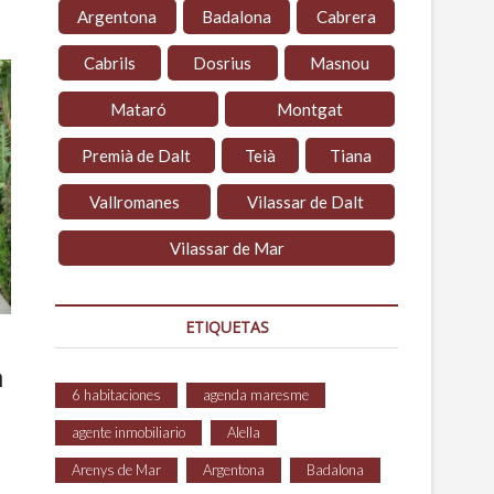
Argentona
Badalona
Cabrera
Cabrils
Dosrius
Masnou
Mataró
Montgat
Premià de Dalt
Teià
Tiana
Vallromanes
Vilassar de Dalt
Vilassar de Mar
ETIQUETAS
à
6 habitaciones
agenda maresme
agente inmobiliario
Alella
Arenys de Mar
Argentona
Badalona