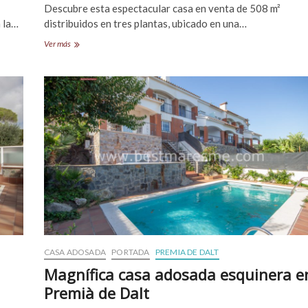
Descubre esta espectacular casa en venta de 508 m²
 la…
distribuidos en tres plantas, ubicado en una…
Fantástico
Ver más
chalet
en
venta
en
Premià
de
Dalt
CASA ADOSADA
PORTADA
PREMIA DE DALT
Magnífica casa adosada esquinera e
Premià de Dalt