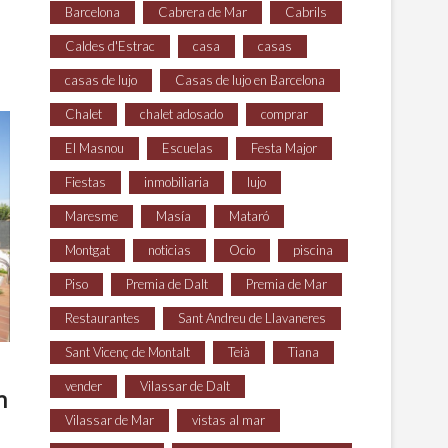
Barcelona
Cabrera de Mar
Cabrils
Caldes d'Estrac
casa
casas
casas de lujo
Casas de lujo en Barcelona
Chalet
chalet adosado
comprar
El Masnou
Escuelas
Festa Major
Fiestas
inmobiliaria
lujo
Maresme
Masía
Mataró
Montgat
noticias
Ocio
piscina
Piso
Premia de Dalt
Premia de Mar
Restaurantes
Sant Andreu de Llavaneres
Sant Vicenç de Montalt
Teià
Tiana
vender
Vilassar de Dalt
n
Vilassar de Mar
vistas al mar