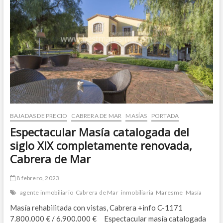
de
la
playa,
en
excelente
ubicación
y
con
ascensor.
Cabrera
de
Mar
BAJADAS DE PRECIO
CABRERA DE MAR
MASÍAS
PORTADA
Espectacular Masía catalogada del
siglo XIX completamente renovada,
Cabrera de Mar
8 febrero, 2023
agente inmobiliario
Cabrera de Mar
inmobiliaria
Maresme
Masía
Masía rehabilitada con vistas, Cabrera +info C-1171
7.800.000 € / 6.900.000 € Espectacular masía catalogada