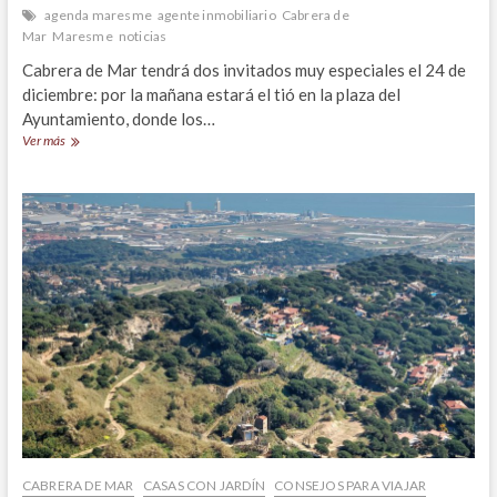
agenda maresme
agente inmobiliario
Cabrera de
Mar
Maresme
noticias
Cabrera de Mar tendrá dos invitados muy especiales el 24 de
diciembre: por la mañana estará el tió en la plaza del
Ayuntamiento, donde los…
Navidad
Ver más
en
Cabrera
de
Mar
CABRERA DE MAR
CASAS CON JARDÍN
CONSEJOS PARA VIAJAR