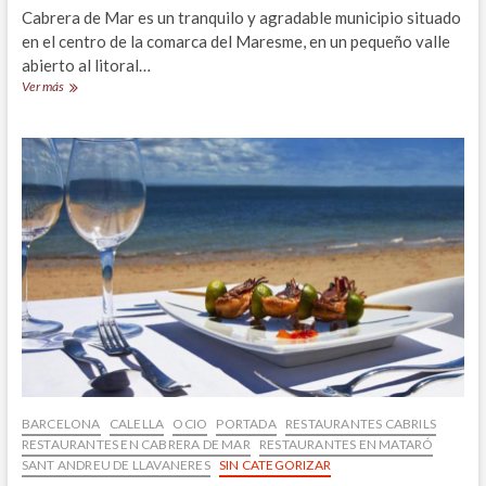
Cabrera de Mar es un tranquilo y agradable municipio situado
en el centro de la comarca del Maresme, en un pequeño valle
abierto al litoral…
Futuros
Ver más
proyectos
para
Cabrera
de
Mar
BARCELONA
CALELLA
OCIO
PORTADA
RESTAURANTES CABRILS
RESTAURANTES EN CABRERA DE MAR
RESTAURANTES EN MATARÓ
SANT ANDREU DE LLAVANERES
SIN CATEGORIZAR