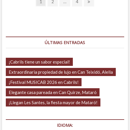
Navegación
Página
Página
Página
Página
1
2
…
4
en
siguiente
de
el
centro,
entradas
Cabrera
de
Mar
ÚLTIMAS ENTRADAS
¡Cabrils tiene un sabor especial!
Extraordinaria propiedad de lujo en Can Teixidó, Alella
¡Festival MUSICAB 2026 en Cabrils!
Elegante casa pareada en Can Quirze, Mataró
¡Llegan Les Santes, la fiesta mayor de Mataró!
IDIOMA: