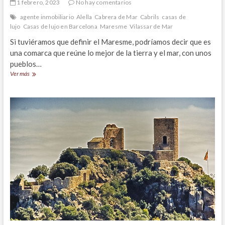
1 febrero, 2023
No hay comentarios
agente inmobiliario
Alella
Cabrera de Mar
Cabrils
casas de
lujo
Casas de lujo en Barcelona
Maresme
Vilassar de Mar
Si tuviéramos que definir el Maresme, podríamos decir que es
una comarca que reúne lo mejor de la tierra y el mar, con unos
pueblos…
Pueblos
Ver más
del
Maresme
con
encanto