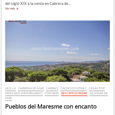
del siglo XIX a la venta en Cabrera de…
Espectacular
Ver más
Masía
catalogada
del
siglo
XIX
completamente
renovada,
Cabrera
de
Mar
ALELLA
CABRERA DE MAR
CABRILS
CALDES D'ESTRAC
CASAS TOP
MERCADO INMOBILIARIO
PORTADA
SIN CATEGORIZAR
VILASSAR DE
MAR
Pueblos del Maresme con encanto