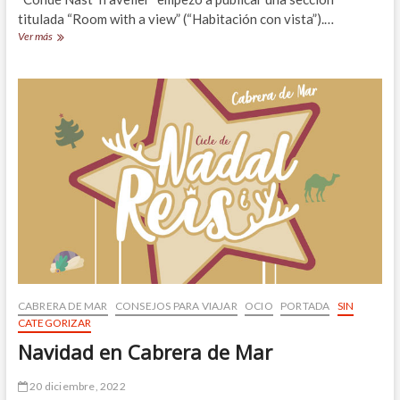
titulada “Room with a view” (“Habitación con vista”).…
Casas
Ver más
a
la
venta
con
vistas
en
el
Maresme
CABRERA DE MAR
CONSEJOS PARA VIAJAR
OCIO
PORTADA
SIN
CATEGORIZAR
Navidad en Cabrera de Mar
20 diciembre, 2022