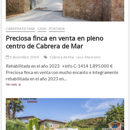
CABRERA DE MAR
CASA
PORTADA
Preciosa finca en venta en pleno
centro de Cabrera de Mar
3 diciembre, 2024
Cabrera de Mar
casa
Maresme
Rehabilitada en el año 2023 +info C-1414 1.895.000 €
Preciosa finca en venta con mucho encanto e íntegramente
rehabilitada en el año 2023 en…
Preciosa
Ver más
finca
en
venta
en
pleno
centro
de
Cabrera