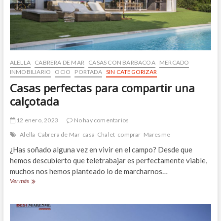
Maresme
ALELLA
CABRERA DE MAR
CASAS CON BARBACOA
MERCADO
INMOBILIARIO
OCIO
PORTADA
SIN CATEGORIZAR
Casas perfectas para compartir una
calçotada
12 enero, 2023
No hay comentarios
Alella
Cabrera de Mar
casa
Chalet
comprar
Maresme
¿Has soñado alguna vez en vivir en el campo? Desde que
hemos descubierto que teletrabajar es perfectamente viable,
muchos nos hemos planteado lo de marcharnos…
Casas
Ver más
perfectas
para
compartir
una