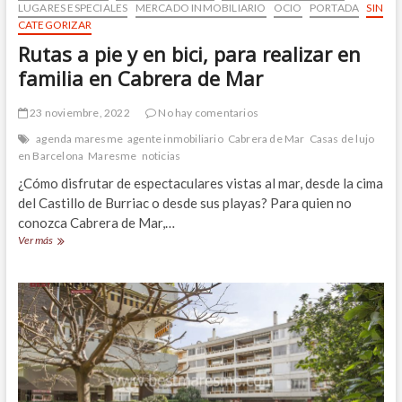
LUGARES ESPECIALES
MERCADO INMOBILIARIO
OCIO
PORTADA
SIN
CATEGORIZAR
Rutas a pie y en bici, para realizar en
familia en Cabrera de Mar
23 noviembre, 2022
No hay comentarios
agenda maresme
agente inmobiliario
Cabrera de Mar
Casas de lujo
en Barcelona
Maresme
noticias
¿Cómo disfrutar de espectaculares vistas al mar, desde la cima
del Castillo de Burriac o desde sus playas? Para quien no
conozca Cabrera de Mar,…
Rutas
Ver más
a
pie
y
en
bici,
para
realizar
en
familia
en