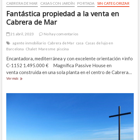
CABRERA DE MAR
CASAS CON JARDÍN
PORTADA
SIN CATEGORIZAR
Fantástica propiedad a la venta en
Cabrera de Mar
21 abril, 2023
No hay comentarios
agente inmobiliario
Cabrera de Mar
casa
Casas de lujo en
Barcelona
Chalet
Maresme
piscina
Encantadora, mediterránea y con excelente orientación +info
C-1152 1.495.000 € Magnífica Passive House en
venta construida en una sola planta en el centro de Cabrera…
Fantástica
Ver más
propiedad
a
la
venta
en
Cabrera
de
Mar