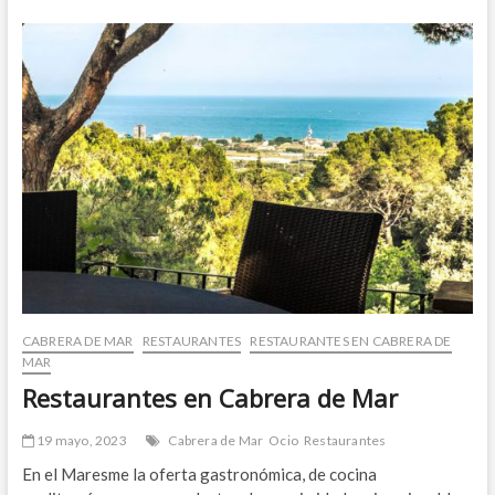
Cabrera
de
Mar
CABRERA DE MAR
RESTAURANTES
RESTAURANTES EN CABRERA DE
MAR
Restaurantes en Cabrera de Mar
19 mayo, 2023
Cabrera de Mar
Ocio
Restaurantes
En el Maresme la oferta gastronómica, de cocina