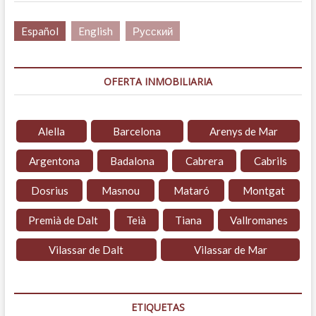
Español
English
Русский
OFERTA INMOBILIARIA
Alella
Barcelona
Arenys de Mar
Argentona
Badalona
Cabrera
Cabrils
Dosrius
Masnou
Mataró
Montgat
Premià de Dalt
Teià
Tiana
Vallromanes
Vilassar de Dalt
Vilassar de Mar
ETIQUETAS