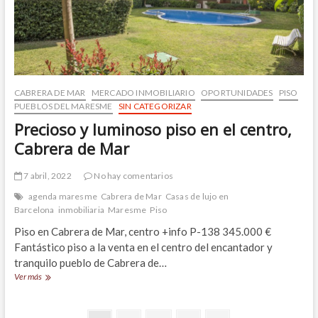
Cabrera
de
Mar
CABRERA DE MAR
MERCADO INMOBILIARIO
OPORTUNIDADES
PISO
PUEBLOS DEL MARESME
SIN CATEGORIZAR
Precioso y luminoso piso en el centro,
Cabrera de Mar
7 abril, 2022
No hay comentarios
agenda maresme
Cabrera de Mar
Casas de lujo en
Barcelona
inmobiliaria
Maresme
Piso
Piso en Cabrera de Mar, centro +info P-138 345.000 €
Fantástico piso a la venta en el centro del encantador y
tranquilo pueblo de Cabrera de…
Precioso
Ver más
y
luminoso
piso