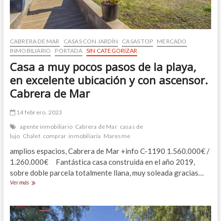
CABRERA DE MAR
CASAS CON JARDÍN
CASAS TOP
MERCADO
INMOBILIARIO
PORTADA
SIN CATEGORIZAR
Casa a muy pocos pasos de la playa,
en excelente ubicación y con ascensor.
Cabrera de Mar
14 febrero, 2023
agente inmobiliario
Cabrera de Mar
casas de
lujo
Chalet
comprar
inmobiliaria
Maresme
amplios espacios, Cabrera de Mar +info C-1190 1.560.000€ /
1.260.000€ Fantástica casa construida en el año 2019,
sobre doble parcela totalmente llana, muy soleada gracias…
Casa
Ver más
a
muy
pocos
pasos