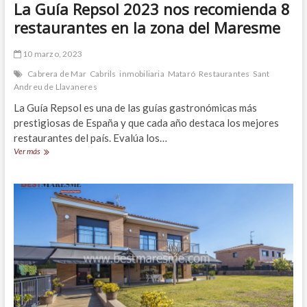
La Guía Repsol 2023 nos recomienda 8
restaurantes en la zona del Maresme
10 marzo, 2023
Cabrera de Mar
Cabrils
inmobiliaria
Mataró
Restaurantes
Sant
Andreu de Llavaneres
La Guía Repsol es una de las guías gastronómicas más
prestigiosas de España y que cada año destaca los mejores
restaurantes del país. Evalúa los…
La
Ver más
Guía
Repsol
2023
nos
recomienda
8
restaurantes
en
la
zona
del
Maresme