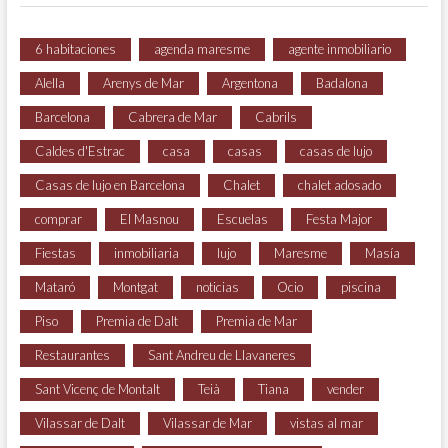
6 habitaciones
agenda maresme
agente inmobiliario
Alella
Arenys de Mar
Argentona
Badalona
Barcelona
Cabrera de Mar
Cabrils
Caldes d'Estrac
casa
casas
casas de lujo
Casas de lujo en Barcelona
Chalet
chalet adosado
comprar
El Masnou
Escuelas
Festa Major
Fiestas
inmobiliaria
lujo
Maresme
Masía
Mataró
Montgat
noticias
Ocio
piscina
Piso
Premia de Dalt
Premia de Mar
Restaurantes
Sant Andreu de Llavaneres
Sant Vicenç de Montalt
Teià
Tiana
vender
Vilassar de Dalt
Vilassar de Mar
vistas al mar