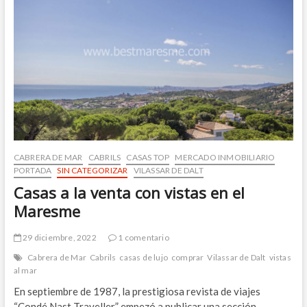
calçotada
CABRERA DE MAR
CABRILS
CASAS TOP
MERCADO INMOBILIARIO
PORTADA
SIN CATEGORIZAR
VILASSAR DE DALT
Casas a la venta con vistas en el
Maresme
29 diciembre, 2022
1 comentario
Cabrera de Mar
Cabrils
casas de lujo
comprar
Vilassar de Dalt
vistas
al mar
En septiembre de 1987, la prestigiosa revista de viajes
“Condé Nast Traveller” empezó a publicar una sección