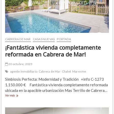
de
Mar
CABRERA DE MAR
CASAS NUEVAS
PORTADA
¡Fantástica vivienda completamente
reformada en Cabrera de Mar!
20 octubre, 2023
agente inmobiliario
Cabrera de Mar
Chalet
Maresme
Simbiosis Perfecta: Modernidad y Tradición +info C-1273
1.150.000 € Fantástica vivienda completamente reformada
ubicada en la apacible urbanización Mas Terrillo de Cabrera…
¡Fantástica
Ver más
vivienda
completamente
reformada
en