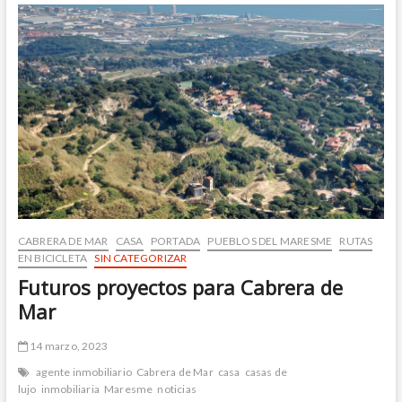
libro
de
gran
interés
cultural
en
Cabrils
CABRERA DE MAR
CASA
PORTADA
PUEBLOS DEL MARESME
RUTAS
EN BICICLETA
SIN CATEGORIZAR
Futuros proyectos para Cabrera de
Mar
14 marzo, 2023
agente inmobiliario
Cabrera de Mar
casa
casas de
lujo
inmobiliaria
Maresme
noticias