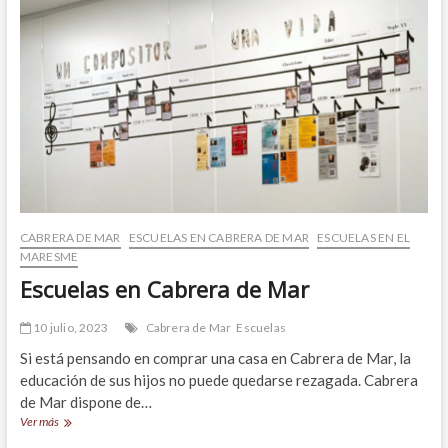
Cabrera
de
Mar!
CABRERA DE MAR
ESCUELAS EN CABRERA DE MAR
ESCUELAS EN EL
MARESME
Escuelas en Cabrera de Mar
10 julio, 2023
Cabrera de Mar
Escuelas
Si está pensando en comprar una casa en Cabrera de Mar, la
educación de sus hijos no puede quedarse rezagada. Cabrera
de Mar dispone de…
Escuelas
Ver más
en