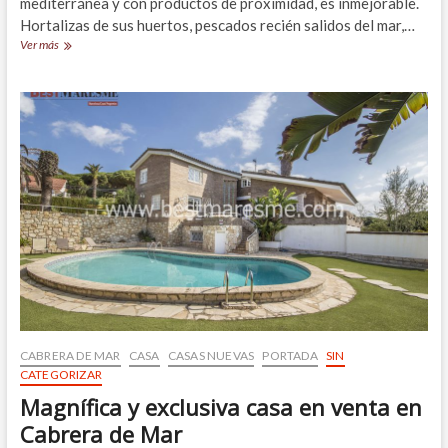
mediterránea y con productos de proximidad, es inmejorable.
Hortalizas de sus huertos, pescados recién salidos del mar,…
Restaurantes
Ver más
en
Cabrera
de
Mar
CABRERA DE MAR
CASA
CASAS NUEVAS
PORTADA
SIN
CATEGORIZAR
Magnífica y exclusiva casa en venta en
Cabrera de Mar