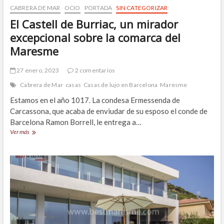
CABRERA DE MAR
OCIO
PORTADA
SIN CATEGORIZAR
El Castell de Burriac, un mirador
excepcional sobre la comarca del
Maresme
27 enero, 2023
2 comentarios
Cabrera de Mar
casas
Casas de lujo en Barcelona
Maresme
Estamos en el año 1017. La condesa Ermessenda de
Carcassona, que acaba de enviudar de su esposo el conde de
Barcelona Ramon Borrell, le entrega a…
El
Ver más
Castell
de
Burriac,
un
mirador
excepcional
sobre
la
comarca
del