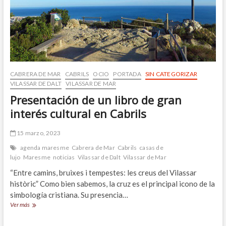
CABRERA DE MAR
CABRILS
OCIO
PORTADA
SIN CATEGORIZAR
VILASSAR DE DALT
VILASSAR DE MAR
Presentación de un libro de gran
interés cultural en Cabrils
15 marzo, 2023
agenda maresme
Cabrera de Mar
Cabrils
casas de
lujo
Maresme
noticias
Vilassar de Dalt
Vilassar de Mar
“Entre camins, bruixes i tempestes: les creus del Vilassar
històric” Como bien sabemos, la cruz es el principal icono de la
simbología cristiana. Su presencia…
Presentación
Ver más
de
un