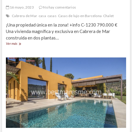
16 mayo, 2023
No hay comentarios
Cabrera de Mar
casa
casas
Casas de lujo en Barcelona
Chalet
¡Una propiedad única en la zona! +info C-1230 790.000 €
Una vivienda magnífica y exclusiva en Cabrera de Mar
construida en dos plantas…
Magnífica
Ver más
y
exclusiva
casa
en
venta
en
Cabrera
de
Mar