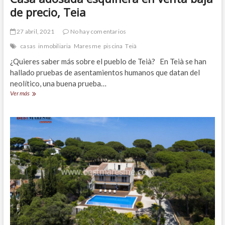
de precio, Teia
27 abril, 2021
No hay comentarios
casas
inmobiliaria
Maresme
piscina
Teià
¿Quieres saber más sobre el pueblo de Teià? En Teià se han
hallado pruebas de asentamientos humanos que datan del
neolítico, una buena prueba…
Casa
Ver más
adosada
esquinera
en
venta
baja
de
precio,
Teia