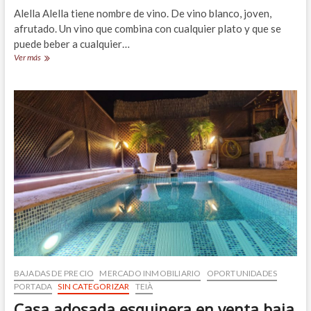
Alella Alella tiene nombre de vino. De vino blanco, joven,
afrutado. Un vino que combina con cualquier plato y que se
puede beber a cualquier…
Casa
Ver más
adosada
reformada,
con
piscina
y
a
2
pasos
del
centro
de
Alella
BAJADAS DE PRECIO
MERCADO INMOBILIARIO
OPORTUNIDADES
PORTADA
SIN CATEGORIZAR
TEIÀ
Casa adosada esquinera en venta baja