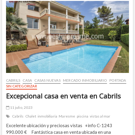
casa
con
magníficas
vistas
y
piscina
en
Cabrils
CABRILS
CASA
CASAS NUEVAS
MERCADO INMOBILIARIO
PORTADA
SIN CATEGORIZAR
Excepcional casa en venta en Cabrils
11 julio, 2023
Cabrils
Chalet
inmobiliaria
Maresme
piscina
vistas al mar
Excelente ubicación y preciosas vistas +info C-1243
990.000 € Fantástica casa en venta ubicada en una