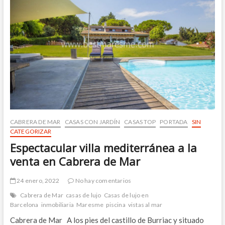
la
venta
en
la
población
de
Cabrils,
baja
de
precio
CABRERA DE MAR
CASAS CON JARDÍN
CASAS TOP
PORTADA
SIN
CATEGORIZAR
Espectacular villa mediterránea a la
venta en Cabrera de Mar
24 enero, 2022
No hay comentarios
Cabrera de Mar
casas de lujo
Casas de lujo en
Barcelona
inmobiliaria
Maresme
piscina
vistas al mar
Cabrera de Mar A los pies del castillo de Burriac y situado