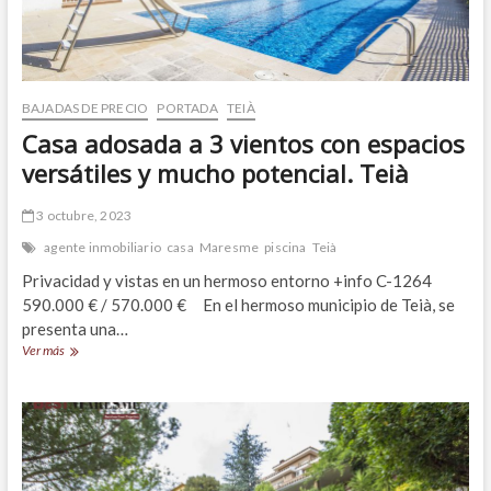
BAJADAS DE PRECIO
PORTADA
TEIÀ
Casa adosada a 3 vientos con espacios
versátiles y mucho potencial. Teià
3 octubre, 2023
agente inmobiliario
casa
Maresme
piscina
Teià
Privacidad y vistas en un hermoso entorno +info C-1264
590.000 € / 570.000 € En el hermoso municipio de Teià, se
presenta una…
Casa
Ver más
adosada
a
3
vientos
con
espacios
versátiles