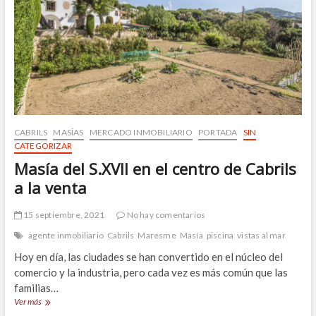
amueblada
y
equipada,
baja
de
precio
CABRILS
MASÍAS
MERCADO INMOBILIARIO
PORTADA
SIN
CATEGORIZAR
Masía del S.XVII en el centro de Cabrils
a la venta
15 septiembre, 2021
No hay comentarios
agente inmobiliario
Cabrils
Maresme
Masía
piscina
vistas al mar
Hoy en día, las ciudades se han convertido en el núcleo del
comercio y la industria, pero cada vez es más común que las
familias…
Masía
Ver más
del