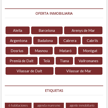
OFERTA INMOBILIARIA
Alella
Barcelona
Arenys de Mar
Argentona
Badalona
Cabrera
Cabrils
Dosrius
Masnou
Mataró
Montgat
Premià de Dalt
Teià
Tiana
Vallromanes
Vilassar de Dalt
Vilassar de Mar
ETIQUETAS
6 habitaciones
agenda maresme
agente inmobiliario