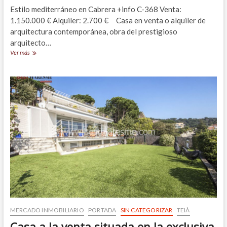
Estilo mediterráneo en Cabrera +info C-368 Venta:
1.150.000 € Alquiler: 2.700 € Casa en venta o alquiler de
arquitectura contemporánea, obra del prestigioso
arquitecto…
Casa
Ver más
a
la
venta
o
alquiler,
de
arquitectura
contemporánea
en
Cabrera
de
Mar
MERCADO INMOBILIARIO
PORTADA
SIN CATEGORIZAR
TEIÀ
Casa a la venta situada en la exclusiva