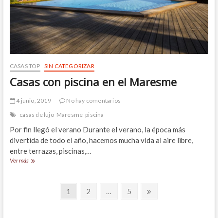
de
Vilassar
de
Mar
CASAS TOP
SIN CATEGORIZAR
Casas con piscina en el Maresme
4 junio, 2019
No hay comentarios
casas de lujo
Maresme
piscina
Por fin llegó el verano Durante el verano, la época más
divertida de todo el año, hacemos mucha vida al aire libre,
entre terrazas, piscinas,…
Casas
Ver más
con
piscina
Navegación
en
Página
Página
Página
Página
1
2
…
5
el
siguiente
de
Maresme