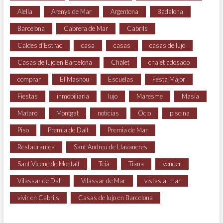
Alella
Arenys de Mar
Argentona
Badalona
Barcelona
Cabrera de Mar
Cabrils
Caldes d'Estrac
casa
casas
casas de lujo
Casas de lujo en Barcelona
Chalet
chalet adosado
comprar
El Masnou
Escuelas
Festa Major
Fiestas
inmobiliaria
lujo
Maresme
Masía
Mataró
Montgat
noticias
Ocio
piscina
Piso
Premia de Dalt
Premia de Mar
Restaurantes
Sant Andreu de Llavaneres
Sant Vicenç de Montalt
Teià
Tiana
vender
Vilassar de Dalt
Vilassar de Mar
vistas al mar
vivir en Cabrils
Casas de lujo en Barcelona