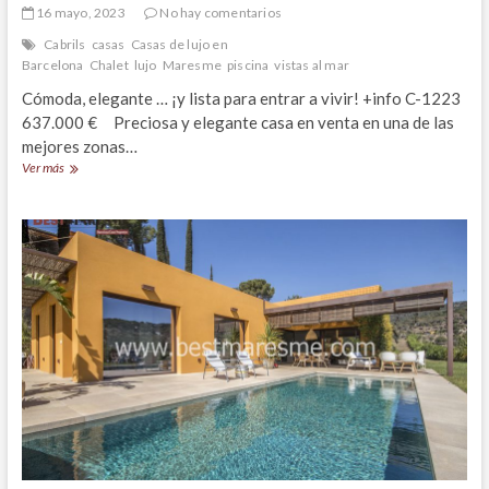
16 mayo, 2023
No hay comentarios
Cabrils
casas
Casas de lujo en
Barcelona
Chalet
lujo
Maresme
piscina
vistas al mar
Cómoda, elegante … ¡y lista para entrar a vivir! +info C-1223
637.000 € Preciosa y elegante casa en venta en una de las
mejores zonas…
Impecable
Ver más
casa
pareada
en
venta
en
Cabrils.
Barcelona