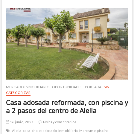
S.XVII
en
el
centro
de
Cabrils
a
la
venta
MERCADO INMOBILIARIO
OPORTUNIDADES
PORTADA
SIN
CATEGORIZAR
Casa adosada reformada, con piscina y
a 2 pasos del centro de Alella
16 junio, 2021
No hay comentarios
Alella
casa
chalet adosado
inmobiliaria
Maresme
piscina