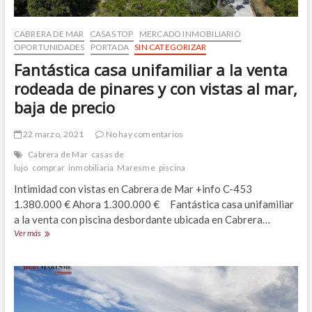
CABRERA DE MAR
CASAS TOP
MERCADO INMOBILIARIO
OPORTUNIDADES
PORTADA
SIN CATEGORIZAR
Fantástica casa unifamiliar a la venta
rodeada de pinares y con vistas al mar,
baja de precio
22 marzo, 2021
No hay comentarios
Cabrera de Mar
casas de
lujo
comprar
inmobiliaria
Maresme
piscina
Intimidad con vistas en Cabrera de Mar +info C-453
1.380.000 € Ahora 1.300.000 € Fantástica casa unifamiliar
a la venta con piscina desbordante ubicada en Cabrera…
Fantástica
Ver más
casa
unifamiliar
a
la
venta
rodeada