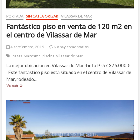
PORTADA
SIN CATEGORIZAR
VILASSAR DE MAR
Fantástico piso en venta de 120 m2 en
el centro de Vilassar de Mar
4 septiembre, 2019
No hay comentarios
casas
Maresme
piscina
Vilassar de Mar
La mejor ubicación en Vilassar de Mar +info P-57 375.000 €
Este fantástico piso está situado en el centro de Vilassar de
Mar, rodeado…
Fantástico
Ver más
piso
en
venta
de
120
m2
en
el
centro