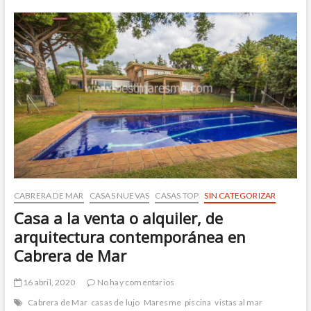
luminoso
en
el
centro
de
Cabrils
con
zona
comunitaria
CABRERA DE MAR
CASAS NUEVAS
CASAS TOP
SIN CATEGORIZAR
Casa a la venta o alquiler, de
arquitectura contemporánea en
Cabrera de Mar
16 abril, 2020
No hay comentarios
Cabrera de Mar
casas de lujo
Maresme
piscina
vistas al mar