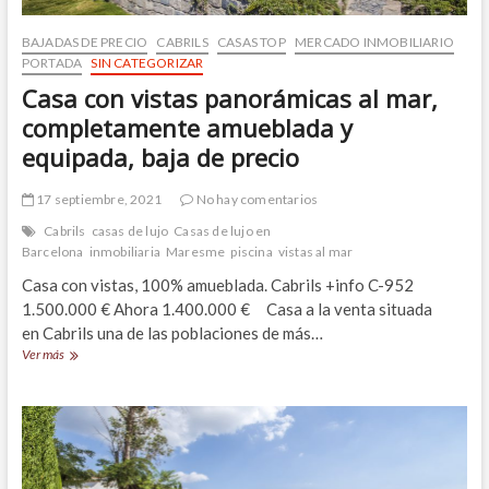
BAJADAS DE PRECIO
CABRILS
CASAS TOP
MERCADO INMOBILIARIO
PORTADA
SIN CATEGORIZAR
Casa con vistas panorámicas al mar,
completamente amueblada y
equipada, baja de precio
17 septiembre, 2021
No hay comentarios
Cabrils
casas de lujo
Casas de lujo en
Barcelona
inmobiliaria
Maresme
piscina
vistas al mar
Casa con vistas, 100% amueblada. Cabrils +info C-952
1.500.000 € Ahora 1.400.000 € Casa a la venta situada
en Cabrils una de las poblaciones de más…
Casa
Ver más
con
vistas
panorámicas
al
mar,
completamente