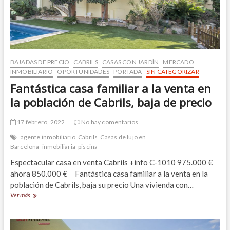
BAJADAS DE PRECIO
CABRILS
CASAS CON JARDÍN
MERCADO
INMOBILIARIO
OPORTUNIDADES
PORTADA
SIN CATEGORIZAR
Fantástica casa familiar a la venta en
la población de Cabrils, baja de precio
17 febrero, 2022
No hay comentarios
agente inmobiliario
Cabrils
Casas de lujo en
Barcelona
inmobiliaria
piscina
Espectacular casa en venta Cabrils +info C-1010 975.000 €
ahora 850.000 € Fantástica casa familiar a la venta en la
población de Cabrils, baja su precio Una vivienda con…
Fantástica
Ver más
casa
familiar
a