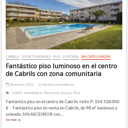
de
pinares
y
con
vistas
al
mar,
baja
de
precio
CABRILS
OPORTUNIDADES
PISO
PORTADA
SIN CATEGORIZAR
Fantástico piso luminoso en el centro
de Cabrils con zona comunitaria
18 enero, 2021
No hay comentarios
Cabrils
inmobiliaria
Maresme
piscina
Piso
Fantástico piso en el centro de Cabrils +info P-104 318.000
€ Fantástico piso en venta en Cabrils, de 98 m² luminoso y
soleado, SIN ASCENSOR con…
Fantástico
Ver más
piso