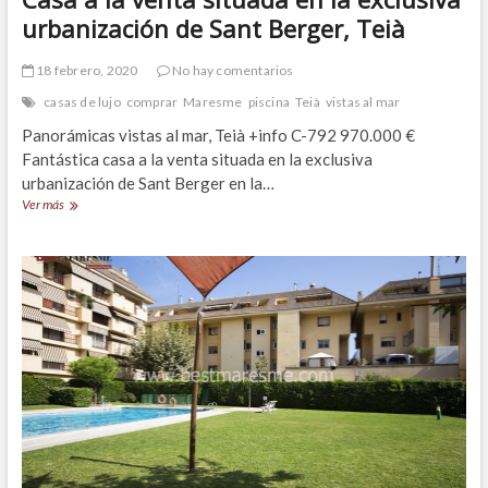
urbanización de Sant Berger, Teià
18 febrero, 2020
No hay comentarios
casas de lujo
comprar
Maresme
piscina
Teià
vistas al mar
Panorámicas vistas al mar, Teià +info C-792 970.000 €
Fantástica casa a la venta situada en la exclusiva
urbanización de Sant Berger en la…
Casa
Ver más
a
la
venta
situada
en
la
exclusiva
urbanización
de
Sant
Berger,
Teià