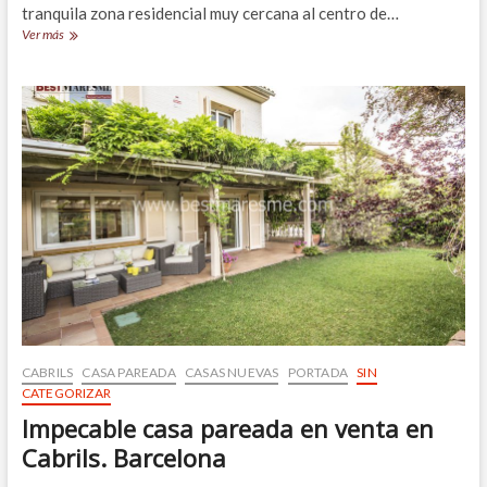
tranquila zona residencial muy cercana al centro de…
Excepcional
Ver más
casa
en
venta
en
Cabrils
CABRILS
CASA PAREADA
CASAS NUEVAS
PORTADA
SIN
CATEGORIZAR
Impecable casa pareada en venta en
Cabrils. Barcelona