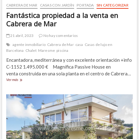
CABRERA DE MAR
CASAS CON JARDÍN
PORTADA
SIN CATEGORIZAR
Fantástica propiedad a la venta en
Cabrera de Mar
21 abril, 2023
No hay comentarios
agente inmobiliario
Cabrera de Mar
casa
Casas de lujo en
Barcelona
Chalet
Maresme
piscina
Encantadora, mediterránea y con excelente orientación +info
C-1152 1.495.000 € Magnífica Passive House en
venta construida en una sola planta en el centro de Cabrera…
Fantástica
Ver más
propiedad
a
la
venta
en
Cabrera
de
Mar