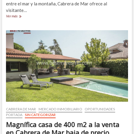
entre el mar y la montaña, Cabrera de Mar ofrece al
visitante…
Espectacular
Ver más
villa
mediterránea
a
la
venta
en
Cabrera
de
Mar
CABRERA DE MAR
MERCADO INMOBILIARIO
OPORTUNIDADES
PORTADA
SIN CATEGORIZAR
Magnífica casa de 400 m2 a la venta
en Cabrera de Mar baja de precio