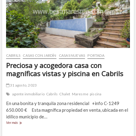
y
mucho
potencial.
Teià
CABRILS
CASAS CON JARDÍN
CASAS NUEVAS
PORTADA
Preciosa y acogedora casa con
magníficas vistas y piscina en Cabrils
31 agosto, 2023
agente inmobiliario
Cabrils
Chalet
Maresme
piscina
En una bonita y tranquila zona residencial +info C-1249
650.000 € Esta magnífica propiedad en venta, ubicada en el
idílico municipio de…
Preciosa
Ver más
y
acogedora