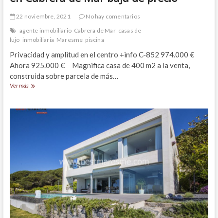
22 noviembre, 2021
No hay comentarios
agente inmobiliario
Cabrera de Mar
casas de
lujo
inmobiliaria
Maresme
piscina
Privacidad y amplitud en el centro +info C-852 974.000 €
Ahora 925.000 € Magnifica casa de 400 m2 a la venta,
construida sobre parcela de más…
Magnífica
Ver más
casa
de
400
m2
a
la
venta
en
Cabrera
de
Mar
baja
de
precio