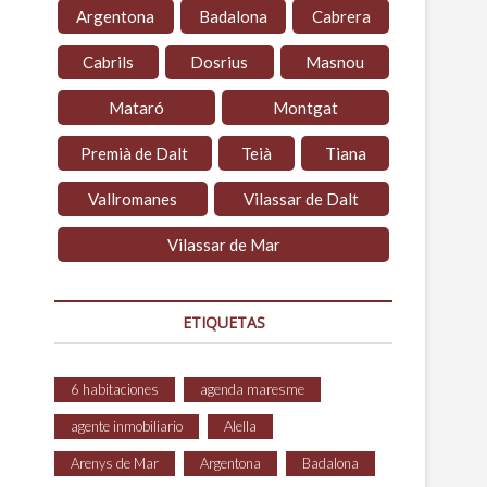
Argentona
Badalona
Cabrera
Cabrils
Dosrius
Masnou
Mataró
Montgat
Premià de Dalt
Teià
Tiana
Vallromanes
Vilassar de Dalt
Vilassar de Mar
ETIQUETAS
6 habitaciones
agenda maresme
agente inmobiliario
Alella
Arenys de Mar
Argentona
Badalona