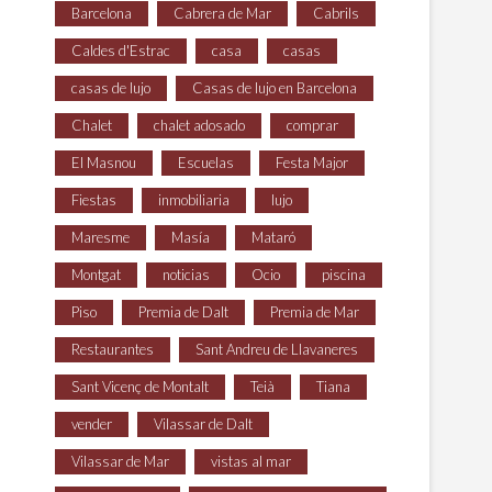
Barcelona
Cabrera de Mar
Cabrils
Caldes d'Estrac
casa
casas
casas de lujo
Casas de lujo en Barcelona
Chalet
chalet adosado
comprar
El Masnou
Escuelas
Festa Major
Fiestas
inmobiliaria
lujo
Maresme
Masía
Mataró
Montgat
noticias
Ocio
piscina
Piso
Premia de Dalt
Premia de Mar
Restaurantes
Sant Andreu de Llavaneres
Sant Vicenç de Montalt
Teià
Tiana
vender
Vilassar de Dalt
Vilassar de Mar
vistas al mar