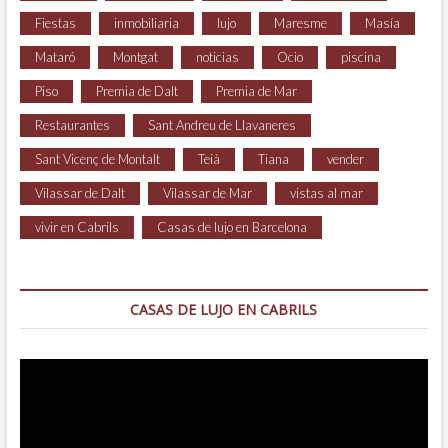
Fiestas
inmobiliaria
lujo
Maresme
Masía
Mataró
Montgat
noticias
Ocio
piscina
Piso
Premia de Dalt
Premia de Mar
Restaurantes
Sant Andreu de Llavaneres
Sant Vicenç de Montalt
Teià
Tiana
vender
Vilassar de Dalt
Vilassar de Mar
vistas al mar
vivir en Cabrils
Casas de lujo en Barcelona
CASAS DE LUJO EN CABRILS
Reproductor
de
vídeo