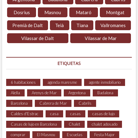
Dosrius
Masnou
Mataró
Montgat
Premià de Dalt
Teià
Tiana
Vallromanes
Vilassar de Dalt
Vilassar de Mar
ETIQUETAS
6 habitaciones
agenda maresme
agente inmobiliario
Alella
Arenys de Mar
Argentona
Badalona
Barcelona
Cabrera de Mar
Cabrils
Caldes d'Estrac
casa
casas
casas de lujo
Casas de lujo en Barcelona
Chalet
chalet adosado
comprar
El Masnou
Escuelas
Festa Major