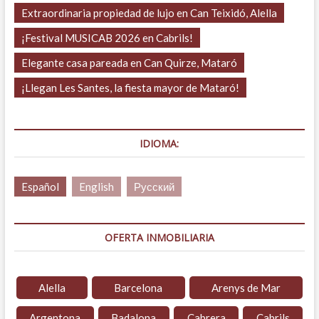
Extraordinaria propiedad de lujo en Can Teixidó, Alella
¡Festival MUSICAB 2026 en Cabrils!
Elegante casa pareada en Can Quirze, Mataró
¡Llegan Les Santes, la fiesta mayor de Mataró!
IDIOMA:
Español
English
Русский
OFERTA INMOBILIARIA
Alella
Barcelona
Arenys de Mar
Argentona
Badalona
Cabrera
Cabrils