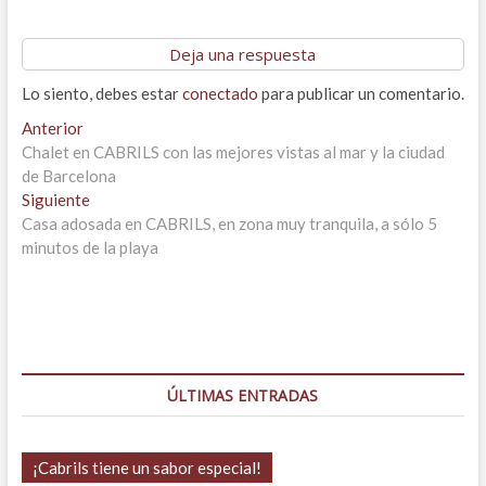
Deja una respuesta
Lo siento, debes estar
conectado
para publicar un comentario.
Navegación
Entrada
Anterior
anterior:
Chalet en CABRILS con las mejores vistas al mar y la ciudad
de
de Barcelona
entradas
Entrada
Siguiente
siguiente:
Casa adosada en CABRILS, en zona muy tranquila, a sólo 5
minutos de la playa
ÚLTIMAS ENTRADAS
¡Cabrils tiene un sabor especial!