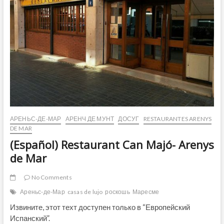
MAR
АРЕНЬС-ДЕ-МАР
АРЕНЧ ДЕ МУНТ
ДОСУГ
RESTAURANTES ARENYS
DE MAR
(Español) Restaurant Can Majó- Arenys
de Mar
No Comments
Ареньс-де-Мар
casas de lujo
роскошь
Маресме
Извините, этот техт доступен только в “Европейский
Испанский”.