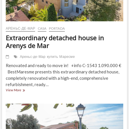
АРЕНЬС-ДЕ-МАР
CASA
PORTADA
Extraordinary detached house in
Arenys de Mar
Ареньс-де-Мар
купить
Маресме
Renovated and ready to move in! +info C-1543 1.090.000 €
BestMaresme presents this extraordinary detached house,
completely renovated with a high-end, comprehensive
refurbishment, ready…
Extraordinary
View More
detached
house
in
Arenys
de
Mar