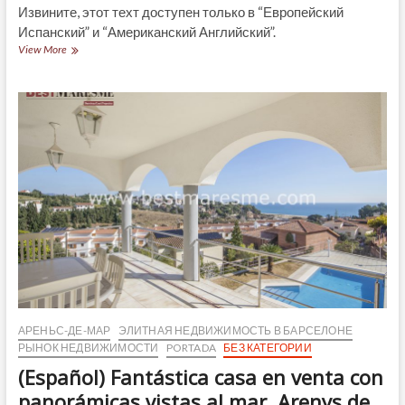
Извините, этот техт доступен только в “Европейский
Испанский” и “Американский Английский”.
(Español)
View More
Preciosa
casa
pareada
para
entrar
a
vivir
en
Arenys
de
Mar
АРЕНЬС-ДЕ-МАР
ЭЛИТНАЯ НЕДВИЖИМОСТЬ В БАРСЕЛОНЕ
РЫНОК НЕДВИЖИМОСТИ
PORTADA
БЕЗ КАТЕГОРИИ
(Español) Fantástica casa en venta con
panorámicas vistas al mar, Arenys de