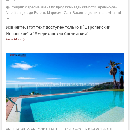
график Маресме
агент по продаже недвижимости
Ареньс-де-
Мар
Кальдес де Естрак
Маресме
Сан- Висенте-де- Montalt
vistas al
mar
Извините, этот техт доступен только в “Европейский
Испанский” и “Американский Английский”.
(Español)
View More
El
Búnker
de
Arenys
de
Mar
АРЕНЬС-ДЕ-МАР
ЭЛИТНАЯ НЕДВИЖИМОСТЬ В БАРСЕЛОНЕ