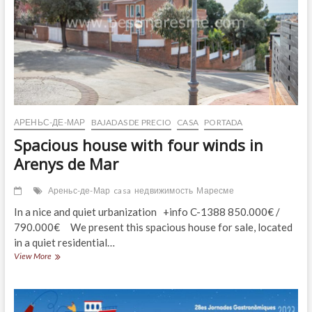
АРЕНЬС-ДЕ-МАР
BAJADAS DE PRECIO
CASA
PORTADA
Spacious house with four winds in
Arenys de Mar
Ареньс-де-Мар
casa
недвижимость
Маресме
In a nice and quiet urbanization +info C-1388 850.000€ /
790.000€ We present this spacious house for sale, located
in a quiet residential…
Spacious
View More
house
with
four
winds