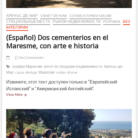
АРЕНЬС-ДЕ-МАР
CANET DE MAR
CONSEJOS PARA VIAJAR
СПЕЦИАЛЬНЫЕ МЕСТА
РЫНОК НЕДВИЖИМОСТИ
PORTADA
БЕЗ
КАТЕГОРИИ
(Español) Dos cementerios en el
Maresme, con arte e historia
No Comments
график Маресме
агент по продаже недвижимости
Ареньс-де-
Мар
casas de lujo
Маресме
vistas al mar
Извините, этот техт доступен только в “Европейский
Испанский” и “Американский Английский”.
(Español)
View More
Dos
cementerios
en
el
Maresme,
con
arte