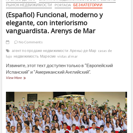
РЫНОК НЕДВИЖИМОСТИ
PORTADA
БЕЗ КАТЕГОРИИ
(Español) Funcional, moderno y
elegante, con interiorismo
vanguardista. Arenys de Mar
No Comments
агент по продаже недвижимости
Ареньс-де-Мар
casas de
lujo
недвижимость
Маресме
vistas al mar
Извините, этот техт доступен только в “Европейский
Испанский” и “Американский Английский”.
(Español)
View More
Funcional,
moderno
y
elegante,
con
interiorismo
vanguardista.
Arenys
de
Mar