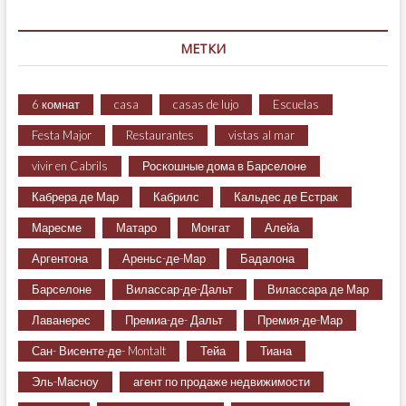
МЕТКИ
6 комнат
casa
casas de lujo
Escuelas
Festa Major
Restaurantes
vistas al mar
vivir en Cabrils
Роскошные дома в Барселоне
Кабрера де Мар
Кабрилс
Кальдес де Естрак
Маресме
Матаро
Монгат
Алейа
Аргентона
Ареньс-де-Мар
Бадалона
Барселоне
Вилассар-де-Дальт
Вилассара де Мар
Лаванерес
Премиа-де- Дальт
Премия-де-Мар
Сан- Висенте-де- Montalt
Тейа
Тиана
Эль-Масноу
агент по продаже недвижимости