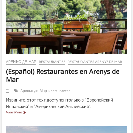
АРЕНЬС-ДЕ-МАР
RESTAURANTES
RESTAURANTES ARENYS DE MAR
(Español) Restaurantes en Arenys de
Mar
Ареньс-де-Мар
Restaurantes
Извините, этот техт доступен только в “Европейский
Испанский” и “Американский Английский”.
(Español)
View More
Restaurantes
en
Arenys