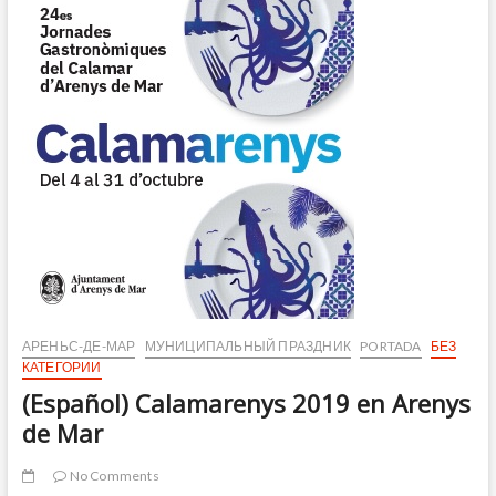
Sant
Roc
de
Arenys
de
Mar,
declarada
Festa
Patrimonial
d’Interès
Nacional
АРЕНЬС-ДЕ-МАР
МУНИЦИПАЛЬНЫЙ ПРАЗДНИК
PORTADA
БЕЗ
КАТЕГОРИИ
(Español) Calamarenys 2019 en Arenys
de Mar
No Comments