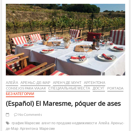
Maresme
vive
la
naturaleza
con
intensidad
АЛЕЙА
АРЕНЬС-ДЕ-МАР
АРЕНЧ ДЕ МУНТ
АРГЕНТОНА
CONSEJOS PARA VIAJAR
СПЕЦИАЛЬНЫЕ МЕСТА
ДОСУГ
PORTADA
БЕЗ КАТЕГОРИИ
(Español) El Maresme, póquer de ases
No Comments
график Маресме
агент по продаже недвижимости
Алейа
Ареньс-
де-Мар
Аргентона
Маресме