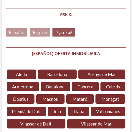
ЯЗЫК:
Español
English
Русский
(ESPAÑOL) OFERTA INMOBILIARIA
Alella
Barcelona
Arenys de Mar
Argentona
Badalona
Cabrera
Cabrils
Dosrius
Masnou
Mataró
Montgat
Premià de Dalt
Teià
Tiana
Vallromanes
Vilassar de Dalt
Vilassar de Mar