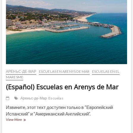
de
Mar
АРЕНЬС-ДЕ-МАР
ESCUELAS EN ARENYS DE MAR
ESCUELAS EN EL
MARESME
(Español) Escuelas en Arenys de Mar
Ареньс-де-Мар
Escuelas
Извините, этот техт доступен только в “Европейский
Испанский” и “Американский Английский”.
(Español)
View More
Escuelas
en