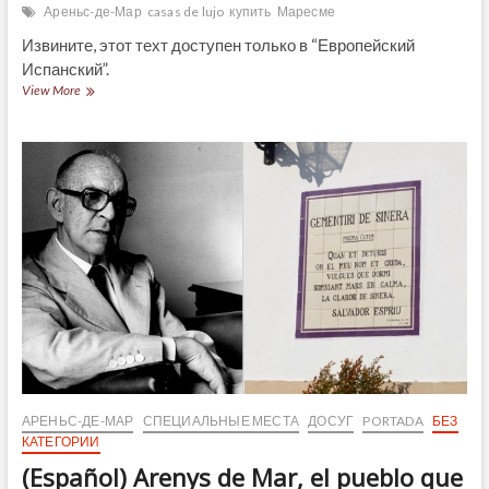
Ареньс-де-Мар
casas de lujo
купить
Маресме
Извините, этот техт доступен только в “Европейский
Испанский”.
(Español)
View More
Calamarenys
2019
en
Arenys
de
Mar
АРЕНЬС-ДЕ-МАР
СПЕЦИАЛЬНЫЕ МЕСТА
ДОСУГ
PORTADA
БЕЗ
КАТЕГОРИИ
(Español) Arenys de Mar, el pueblo que