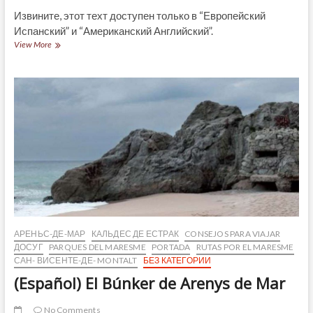
Извините, этот техт доступен только в “Европейский
Испанский” и “Американский Английский”.
(Español)
View More
El
Maresme,
póquer
de
ases
АРЕНЬС-ДЕ-МАР
КАЛЬДЕС ДЕ ЕСТРАК
CONSEJOS PARA VIAJAR
ДОСУГ
PARQUES DEL MARESME
PORTADA
RUTAS POR EL MARESME
САН- ВИСЕНТЕ-ДЕ- MONTALT
БЕЗ КАТЕГОРИИ
(Español) El Búnker de Arenys de Mar
No Comments