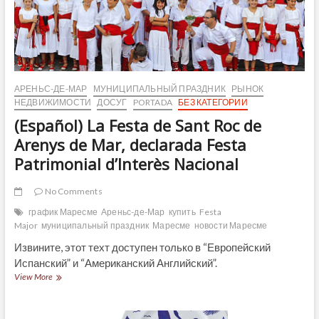
АРЕНЬС-ДЕ-МАР
МУНИЦИПАЛЬНЫЙ ПРАЗДНИК
РЫНОК
НЕДВИЖИМОСТИ
ДОСУГ
PORTADA
БЕЗ КАТЕГОРИИ
(Español) La Festa de Sant Roc de
Arenys de Mar, declarada Festa
Patrimonial d’Interès Nacional
No Comments
график Маресме
Ареньс-де-Мар
купить
Festa
Major
муниципальный праздник
Маресме
новости Маресме
Извините, этот техт доступен только в “Европейский
Испанский” и “Американский Английский”.
(Español)
View More
La
Festa
de