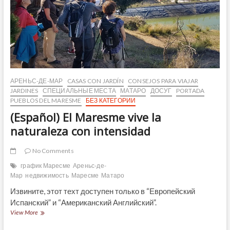
e
historia
АРЕНЬС-ДЕ-МАР
CASAS CON JARDÍN
CONSEJOS PARA VIAJAR
JARDINES
СПЕЦИАЛЬНЫЕ МЕСТА
МАТАРО
ДОСУГ
PORTADA
PUEBLOS DEL MARESME
БЕЗ КАТЕГОРИИ
(Español) El Maresme vive la
naturaleza con intensidad
No Comments
график Маресме
Ареньс-де-
Мар
недвижимость
Маресме
Матаро
Извините, этот техт доступен только в “Европейский
Испанский” и “Американский Английский”.
(Español)
View More
El