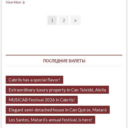
(Español)
View More
Restaurant
Can
Навигация
Majó-
Page
Page
Next
1
2
Arenys
page
по
de
Mar
записям
ПОСЛЕДНИЕ БИЛЕТЫ
Cabrils has a special flavor!
Extraordinary luxury property in Can Teixidó, Alella
MUSICAB Festival 2026 in Cabrils!
Elegant semi-detached house in Can Quirze, Mataró
Les Santes, Mataró’s annual festival, is here!