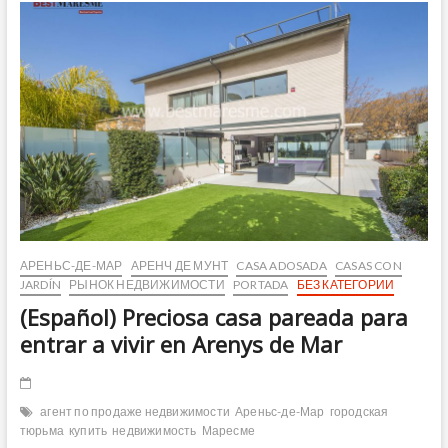
Arenys
de
Mar
АРЕНЬС-ДЕ-МАР
АРЕНЧ ДЕ МУНТ
CASA ADOSADA
CASAS CON
JARDÍN
РЫНОК НЕДВИЖИМОСТИ
PORTADA
БЕЗ КАТЕГОРИИ
(Español) Preciosa casa pareada para
entrar a vivir en Arenys de Mar
агент по продаже недвижимости
Ареньс-де-Мар
городская
тюрьма
купить
недвижимость
Маресме