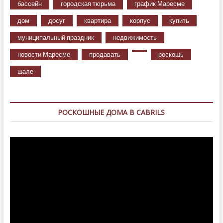
бассейн
городская тюрьма
график Маресме
дом
досуг
квартира
корпус
купить
муниципальный праздник
недвижимость
новости Маресме
продавать
роскошь
шале
РОСКОШНЫЕ ДОМА В CABRILS
Видеоплеер