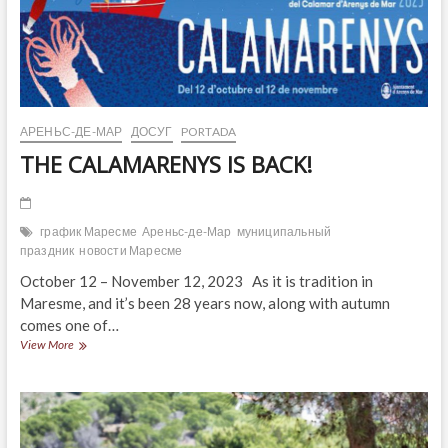
in
Arenys
de
Mar
АРЕНЬС-ДЕ-МАР
ДОСУГ
PORTADA
THE CALAMARENYS IS BACK!
график Маресме
Ареньс-де-Мар
муниципальный
праздник
новости Маресме
October 12 – November 12, 2023 As it is tradition in
Maresme, and it’s been 28 years now, along with autumn
comes one of…
THE
View More
CALAMARENYS
IS
BACK!