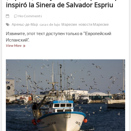
inspiró la Sinera de Salvador Espriu
No Comments
Ареньс-де-Мар
casas de lujo
Маресме
новости Маресме
Извините, этот техт доступен только в “Европейский
Испанский”.
(Español)
View More
Arenys
de
Mar,
el
pueblo
que
inspiró
la
Sinera
de
Salvador
Espriu