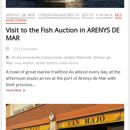
АРЕНЬС-ДЕ-МАР
СПЕЦИАЛЬНЫЕ МЕСТА
ДОСУГ
PORTADA
БЕЗ
КАТЕГОРИИ
Visit to the Fish Auction in ARENYS DE
MAR
1 Comment
Роскошные дома в Барселоне
график Маресме
Ареньс-де-
Мар
casa
корпус
шале
купить
vistas al mar
A town of great marine tradition As almost every day, at the
afternoon, boats arrive at the port of Arenys de Mar with
their precious…
Visit
View More
to
the
Fish
Auction
in
ARENYS
DE