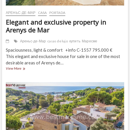
АРЕНЬС-ДЕ-МАР
CASA
PORTADA
Elegant and exclusive property in
Arenys de Mar
Ареньс-де-Мар
casas de lujo
купить
Маресме
Spaciousness, light & comfort +info C-1557 795.000 €
This elegant and exclusive house for sale in one of the most
desirable areas of Arenys de…
Elegant
View More
and
exclusive
property
in
Arenys
de
Mar