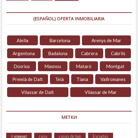
(ESPAÑOL) OFERTA INMOBILIARIA
Alella
Barcelona
Arenys de Mar
Argentona
Badalona
Cabrera
Cabrils
Dosrius
Masnou
Mataró
Montgat
Premià de Dalt
Teià
Tiana
Vallromanes
Vilassar de Dalt
Vilassar de Mar
МЕТКИ
6 комнат
casa
casas de lujo
Escuelas