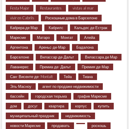
Festa Major
Restaurantes
vistas al mar
vivir en Cabrils
Роскошные дома в Барселоне
Кабрера де Мар
Кабрилс
Кальдес де Естрак
Маресме
Матаро
Монгат
Алейа
Аргентона
Ареньс-де-Мар
Бадалона
Барселоне
Вилассар-де-Дальт
Вилассара де Мар
Лаванерес
Премиа-де- Дальт
Премия-де-Мар
Сан- Висенте-де- Montalt
Тейа
Тиана
Эль-Масноу
агент по продаже недвижимости
бассейн
городская тюрьма
график Маресме
дом
досуг
квартира
корпус
купить
муниципальный праздник
недвижимость
новости Маресме
продавать
роскошь