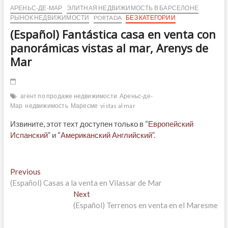
АРЕНЬС-ДЕ-МАР
ЭЛИТНАЯ НЕДВИЖИМОСТЬ В БАРСЕЛОНЕ
РЫНОК НЕДВИЖИМОСТИ
PORTADA
БЕЗ КАТЕГОРИИ
(Español) Fantástica casa en venta con
panorámicas vistas al mar, Arenys de
Mar
агент по продаже недвижимости
Ареньс-де-
Мар
недвижимость
Маресме
vistas al mar
Извините, этот техт доступен только в “
Европейский
Испанский
” и “
Американский Английский
”.
Навигация
Previous
Previous
post:
(Español) Casas a la venta en Vilassar de Mar
по
Next
Next
записям
post:
(Español) Terrenos en venta en el Maresme