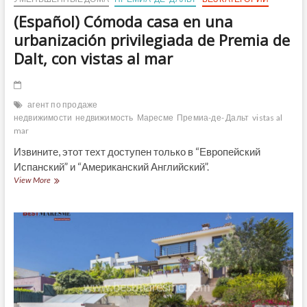
(Español) Cómoda casa en una
urbanización privilegiada de Premia de
Dalt, con vistas al mar
агент по продаже
недвижимости
недвижимость
Маресме
Премиа-де- Дальт
vistas al
mar
Извините, этот техт доступен только в “Европейский
Испанский” и “Американский Английский”.
(Español)
View More
Cómoda
casa
en
una
urbanización
privilegiada
de
Premia
de
Dalt,