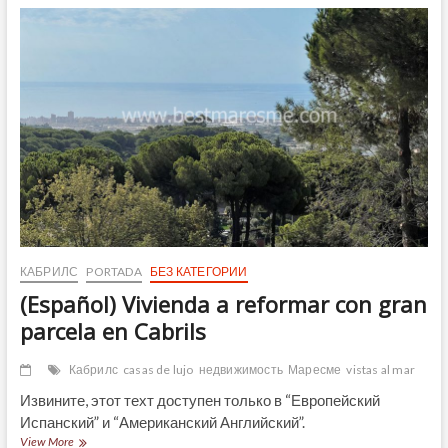
de
casa
del
año
2016
a
la
venta
en
Argentona,
baja
de
precio
КАБРИЛС
PORTADA
БЕЗ КАТЕГОРИИ
(Español) Vivienda a reformar con gran
parcela en Cabrils
Кабрилс
casas de lujo
недвижимость
Маресме
vistas al mar
Извините, этот техт доступен только в “Европейский
Испанский” и “Американский Английский”.
(Español)
View More