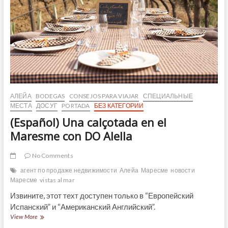
АЛЕЙА
BODEGAS
CONSEJOS PARA VIAJAR
СПЕЦИАЛЬНЫЕ
МЕСТА
ДОСУГ
PORTADA
БЕЗ КАТЕГОРИИ
(Español) Una calçotada en el
Maresme con DO Alella
No Comments
агент по продаже недвижимости
Алейа
Маресме
новости
Маресме
vistas al mar
Извините, этот техт доступен только в “Европейский
Испанский” и “Американский Английский”.
(Español)
View More
Una