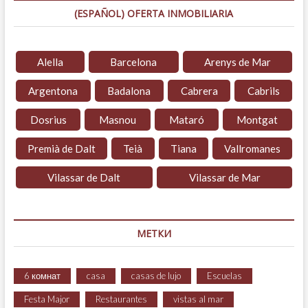
(ESPAÑOL) OFERTA INMOBILIARIA
Alella
Barcelona
Arenys de Mar
Argentona
Badalona
Cabrera
Cabrils
Dosrius
Masnou
Mataró
Montgat
Premià de Dalt
Teià
Tiana
Vallromanes
Vilassar de Dalt
Vilassar de Mar
МЕТКИ
6 комнат
casa
casas de lujo
Escuelas
Festa Major
Restaurantes
vistas al mar