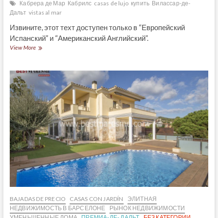
Кабрера де Мар
Кабрилс
casas de lujo
купить
Вилассар-де-
Дальт
vistas al mar
Извините, этот техт доступен только в “Европейский
Испанский” и “Американский Английский”.
(Español)
View More
Casas
a
la
venta
con
vistas
en
el
Maresme
BAJADAS DE PRECIO
CASAS CON JARDÍN
ЭЛИТНАЯ
НЕДВИЖИМОСТЬ В БАРСЕЛОНЕ
РЫНОК НЕДВИЖИМОСТИ
УМЕНЬШЕННЫЕ ДОМА
ПРЕМИА-ДЕ- ДАЛЬТ
БЕЗ КАТЕГОРИИ