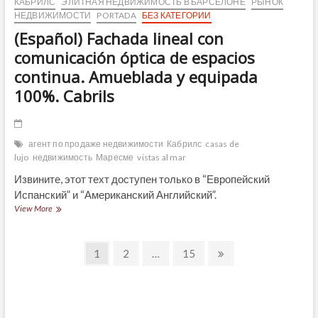
КАБРИЛС
ЭЛИТНАЯ НЕДВИЖИМОСТЬ В БАРСЕЛОНЕ
РЫНОК
НЕДВИЖИМОСТИ
PORTADA
БЕЗ КАТЕГОРИИ
(Español) Fachada lineal con
comunicación óptica de espacios
continua. Amueblada y equipada
100%. Cabrils
агент по продаже недвижимости
Кабрилс
casas de
lujo
недвижимость
Маресме
vistas al mar
Извините, этот техт доступен только в “Европейский
Испанский” и “Американский Английский”.
(Español)
View More
Fachada
lineal
Навигация
con
Page
Page
Page
Next
1
2
…
15
comunicación
page
по
óptica
de
записям
espacios
continua.