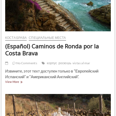
de
precio
КОСТА БРАВА
СПЕЦИАЛЬНЫЕ МЕСТА
(Español) Caminos de Ronda por la
Costa Brava
No Comments
корпус
роскошь
vistas al mar
Извините, этот техт доступен только в “Европейский
Испанский” и “Американский Английский”.
(Español)
View More
Caminos
de
Ronda
por
la
Costa
Brava