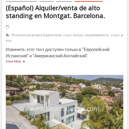
(Español) Alquiler/venta de alto
standing en Montgat. Barcelona.
Роскошные дома в Барселоне
casas de lujo
недвижимость
vistas al
mar
Извините, этот техт доступен только в “Европейский
Испанский” и “Американский Английский”.
(Español)
View More
Alquiler/venta
de
alto
standing
en
Montgat.
Barcelona.