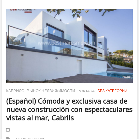
casa
en
venta
con
panorámicas
vistas
al
mar,
Arenys
de
Mar
КАБРИЛС
РЫНОК НЕДВИЖИМОСТИ
PORTADA
БЕЗ КАТЕГОРИИ
(Español) Cómoda y exclusiva casa de
nueva construcción con espectaculares
vistas al mar, Cabrils
агент по продаже