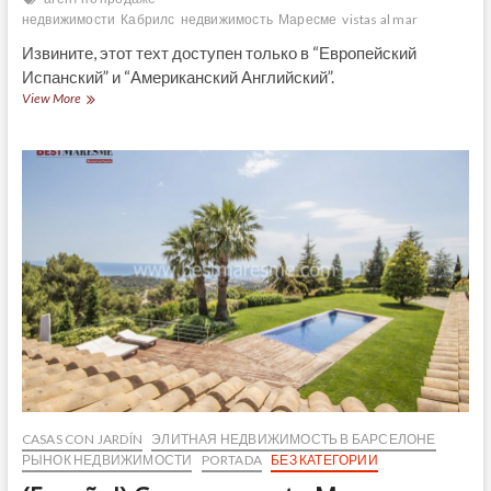
недвижимости
Кабрилс
недвижимость
Маресме
vistas al mar
Извините, этот техт доступен только в “Европейский
Испанский” и “Американский Английский”.
(Español)
View More
Cómoda
y
exclusiva
casa
de
nueva
construcción
con
espectaculares
vistas
al
mar,
Cabrils
CASAS CON JARDÍN
ЭЛИТНАЯ НЕДВИЖИМОСТЬ В БАРСЕЛОНЕ
РЫНОК НЕДВИЖИМОСТИ
PORTADA
БЕЗ КАТЕГОРИИ