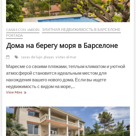
CASAS CON JARDÍN
ЭЛИТНАЯ НЕДВИЖИМОСТЬ В БАРСЕЛОНЕ
PORTADA
Дома на берегу моря в Барселоне
casas de lujo
playas
vistas al mar
Маресме со своими пляжами, теплым климатом и уютной
атмосферой становится идеальным местом для
нахождения вашего нового дома. Если вы ищете
недвижимость с видом на море,…
Дома
View More
на
берегу
моря
в
Барселоне