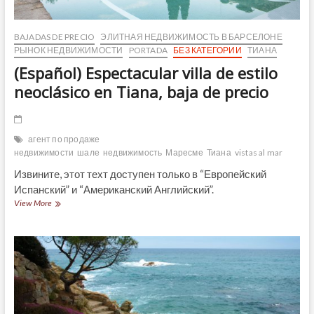
BAJADAS DE PRECIO
ЭЛИТНАЯ НЕДВИЖИМОСТЬ В БАРСЕЛОНЕ
РЫНОК НЕДВИЖИМОСТИ
PORTADA
БЕЗ КАТЕГОРИИ
ТИАНА
(Español) Espectacular villa de estilo
neoclásico en Tiana, baja de precio
агент по продаже
недвижимости
шале
недвижимость
Маресме
Тиана
vistas al mar
Извините, этот техт доступен только в “Европейский
Испанский” и “Американский Английский”.
(Español)
View More
Espectacular
villa
de
estilo
neoclásico
en
Tiana,
baja