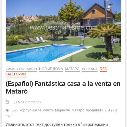
in
Cabrils
CASAS CON JARDÍN
НОВЫЕ ДОМА
МАТАРО
PORTADA
БЕЗ
КАТЕГОРИИ
(Español) Fantástica casa a la venta en
Mataró
No Comments
casa
корпус
шале
купить
Маресме
Матаро
продавать
vistas al
mar
Извините, этот техт доступен только в “Европейский