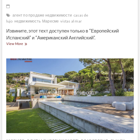
агент по продаже недвижимости
casas de
lujo
недвижимость
Маресме
vistas al mar
Извините, этот техт доступен только в “Европейский
Испанский” и “Американский Английский”.
(Español)
View More
Cálida
y
moderna
vivienda
en
Cabrils
en
venta
!preciosas
vistas
al
mar!