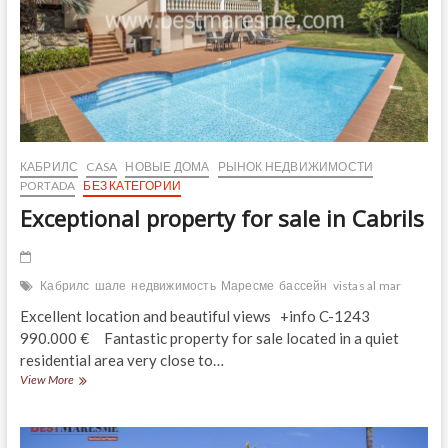
КАБРИЛС
CASA
НОВЫЕ ДОМА
РЫНОК НЕДВИЖИМОСТИ
PORTADA
БЕЗ КАТЕГОРИИ
Exceptional property for sale in Cabrils
Кабрилс
шале
недвижимость
Маресме
бассейн
vistas al mar
Excellent location and beautiful views +info C-1243
990.000 € Fantastic property for sale located in a quiet
residential area very close to…
Exceptional
View More
property
for
sale