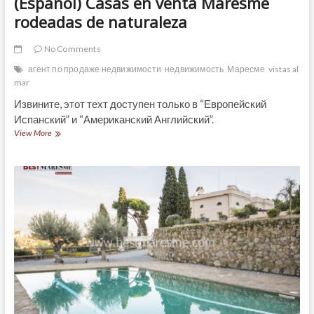
(Español) Casas en venta Maresme
rodeadas de naturaleza
No Comments
агент по продаже недвижимости
недвижимость
Маресме
vistas al
mar
Извините, этот техт доступен только в “Европейский
Испанский” и “Американский Английский”.
(Español)
View More
Casas
en
venta
Maresme
rodeadas
de
naturaleza