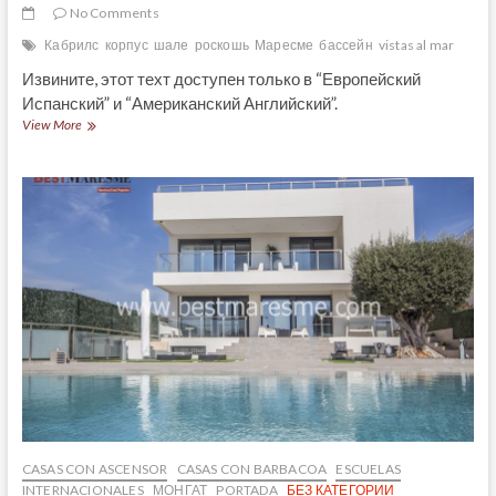
No Comments
Кабрилс
корпус
шале
роскошь
Маресме
бассейн
vistas al mar
Извините, этот техт доступен только в “Европейский
Испанский” и “Американский Английский”.
(Español)
View More
Impecable
casa
pareada
en
venta
en
Cabrils.
Barcelona
CASAS CON ASCENSOR
CASAS CON BARBACOA
ESCUELAS
INTERNACIONALES
МОНГАТ
PORTADA
БЕЗ КАТЕГОРИИ