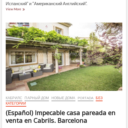
Испанский” и “Американский Английский”.
(Español)
View More
Fantástica
casa
a
la
venta
en
Mataró
КАБРИЛС
ПАРНЫЙ ДОМ
НОВЫЕ ДОМА
PORTADA
БЕЗ
КАТЕГОРИИ
(Español) Impecable casa pareada en
venta en Cabrils. Barcelona