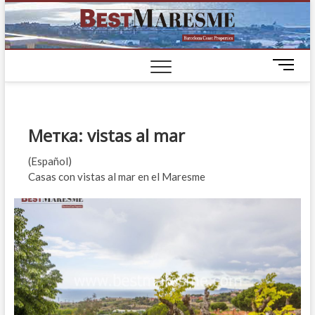
BestM
ЭЛИТНЫЕ
ДОМА НА
ПОБЕРЕЖЬЕ
M
БАРСЕЛОНЫ
e
n
u
B
Метка:
vistas al mar
u
t
(Español)
t
Casas con vistas al mar en el Maresme
o
n