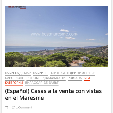
calçotada
en
el
Maresme
con
DO
Alella
КАБРЕРА ДЕ МАР
КАБРИЛС
ЭЛИТНАЯ НЕДВИЖИМОСТЬ В
БАРСЕЛОНЕ
РЫНОК НЕДВИЖИМОСТИ
PORTADA
БЕЗ
КАТЕГОРИИ
ВИЛАССАР-ДЕ-ДАЛЬТ
(Español) Casas a la venta con vistas
en el Maresme
1 Comment