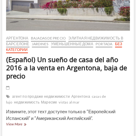
con
vistas
al
mar
АРГЕНТОНА
BAJADAS DE PRECIO
ЭЛИТНАЯ НЕДВИЖИМОСТЬ В
БАРСЕЛОНЕ
JARDINES
УМЕНЬШЕННЫЕ ДОМА
PORTADA
БЕЗ
КАТЕГОРИИ
(Español) Un sueño de casa del año
2016 a la venta en Argentona, baja de
precio
агент по продаже недвижимости
Аргентона
casas de
lujo
недвижимость
Маресме
vistas al mar
Извините, этот техт доступен только в “Европейский
Испанский” и “Американский Английский”.
(Español)
View More
Un
sueño