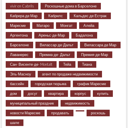
vivir en Cabrils
Роскошные дома в Барселоне
Кабрера де Мар
Кабрилс
Кальдес де Естрак
Маресме
Матаро
Монгат
Алейа
Аргентона
Ареньс-де-Мар
Бадалона
Барселоне
Вилассар-де-Дальт
Вилассара де Мар
Лаванерес
Премиа-де- Дальт
Премия-де-Мар
Сан- Висенте-де- Montalt
Тейа
Тиана
Эль-Масноу
агент по продаже недвижимости
бассейн
городская тюрьма
график Маресме
дом
досуг
квартира
корпус
купить
муниципальный праздник
недвижимость
новости Маресме
продавать
роскошь
шале