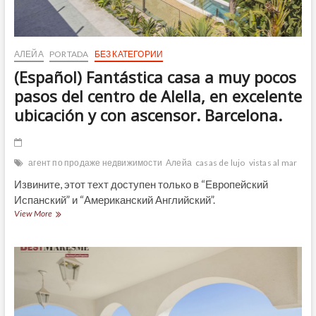
АЛЕЙА
PORTADA
БЕЗ КАТЕГОРИИ
(Español) Fantástica casa a muy pocos
pasos del centro de Alella, en excelente
ubicación y con ascensor. Barcelona.
агент по продаже недвижимости
Алейа
casas de lujo
vistas al mar
Извините, этот техт доступен только в “Европейский
Испанский” и “Американский Английский”.
(Español)
View More
Fantástica
casa
a
muy
pocos
pasos
del
centro