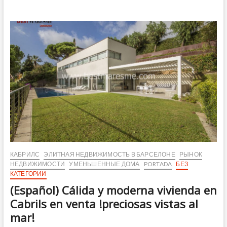
Vivienda
a
reformar
con
gran
parcela
en
Cabrils
КАБРИЛС
ЭЛИТНАЯ НЕДВИЖИМОСТЬ В БАРСЕЛОНЕ
РЫНОК
НЕДВИЖИМОСТИ
УМЕНЬШЕННЫЕ ДОМА
PORTADA
БЕЗ
КАТЕГОРИИ
(Español) Cálida y moderna vivienda en
Cabrils en venta !preciosas vistas al
mar!