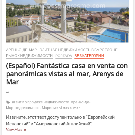
de
Alella,
en
excelente
ubicación
y
con
ascensor.
Barcelona.
АРЕНЬС-ДЕ-МАР
ЭЛИТНАЯ НЕДВИЖИМОСТЬ В БАРСЕЛОНЕ
РЫНОК НЕДВИЖИМОСТИ
PORTADA
БЕЗ КАТЕГОРИИ
(Español) Fantástica casa en venta con
panorámicas vistas al mar, Arenys de
Mar
агент по продаже недвижимости
Ареньс-де-
Мар
недвижимость
Маресме
vistas al mar
Извините, этот техт доступен только в “Европейский
Испанский” и “Американский Английский”.
(Español)
View More
Fantástica