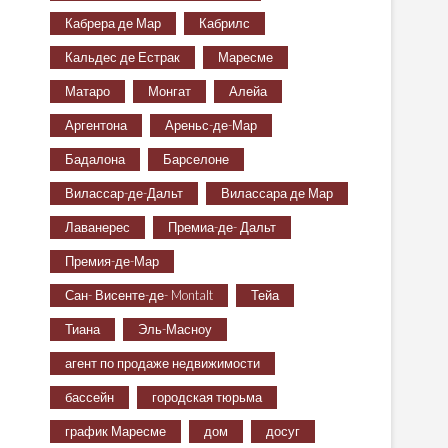
Кабрера де Мар
Кабрилс
Кальдес де Естрак
Маресме
Матаро
Монгат
Алейа
Аргентона
Ареньс-де-Мар
Бадалона
Барселоне
Вилассар-де-Дальт
Вилассара де Мар
Лаванерес
Премиа-де- Дальт
Премия-де-Мар
Сан- Висенте-де- Montalt
Тейа
Тиана
Эль-Масноу
агент по продаже недвижимости
бассейн
городская тюрьма
график Маресме
дом
досуг