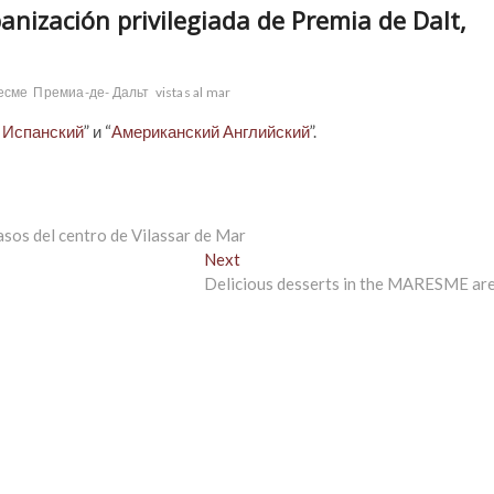
nización privilegiada de Premia de Dalt,
есме
Премиа-де- Дальт
vistas al mar
 Испанский
” и “
Американский Английский
”.
asos del centro de Vilassar de Mar
Next
Next
post:
Delicious desserts in the MARESME ar