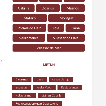
Cabrils
Dosrius
Masnou
Mataró
Montgat
Premià de Dalt
Teià
Tiana
Vallromanes
Vilassar de Dalt
Vilassar de Mar
ea
МЕТКИ
6 комнат
casa
casas de lujo
Escuelas
Festa Major
Restaurantes
vistas al mar
vivir en Cabrils
Роскошные дома в Барселоне