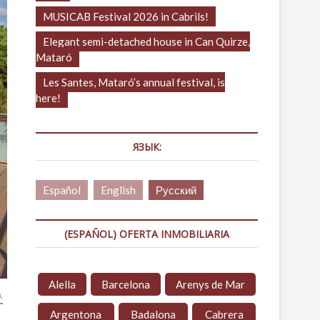
MUSICAB Festival 2026 in Cabrils!
Elegant semi-detached house in Can Quirze,
Mataró
Les Santes, Mataró’s annual festival, is
here!
ЯЗЫК:
Español
English
Русский
(ESPAÑOL) OFERTA INMOBILIARIA
Alella
Barcelona
Arenys de Mar
А
Argentona
Badalona
Cabrera