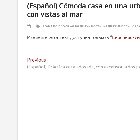
(Español) Cómoda casa en una urba
con vistas al mar
агент по продаже недвижимости
недвижимость
Мар
Извините, этот техт доступен только в “
Европейский
Навигация
Previous
Previous
post:
(Español) Práctica casa adosada, con ascensor, a dos p
по
записям