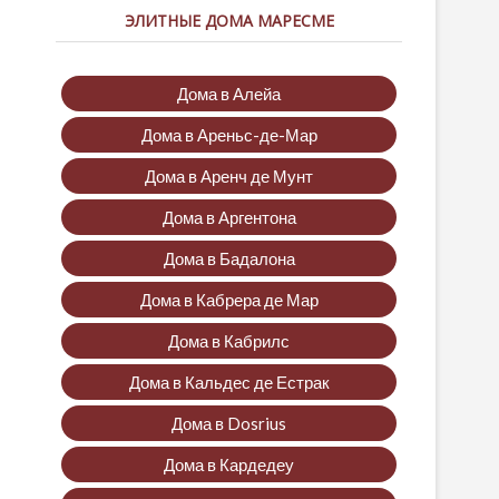
ЭЛИТНЫЕ ДОМА МАРЕСМЕ
Дома в Алейа
Дома в Ареньс-де-Мар
Дома в Аренч де Мунт
Дома в Аргентона
Дома в Бадалона
Дома в Кабрера де Мар
Дома в Кабрилс
Дома в Кальдес де Естрак
Дома в Dosrius
Дома в Кардедеу