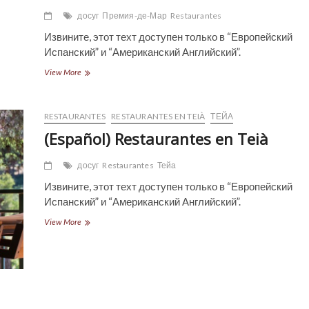
досуг
Премия-де-Мар
Restaurantes
Извините, этот техт доступен только в “Европейский
Испанский” и “Американский Английский”.
(Español)
View More
Restaurantes
en
Premià
RESTAURANTES
RESTAURANTES EN TEIÀ
ТЕЙА
de
Mar
(Español) Restaurantes en Teià
досуг
Restaurantes
Тейа
Извините, этот техт доступен только в “Европейский
Испанский” и “Американский Английский”.
(Español)
View More
Restaurantes
en
Teià