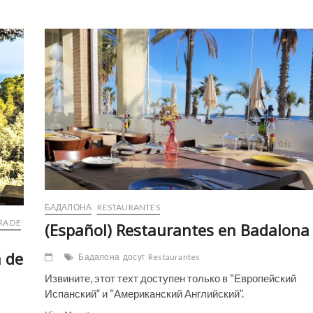
en
Alella
БАДАЛОНА
RESTAURANTES
RA DE
(Español) Restaurantes en Badalona
a de
Бадалона
досуг
Restaurantes
Извините, этот техт доступен только в “Европейский
Испанский” и “Американский Английский”.