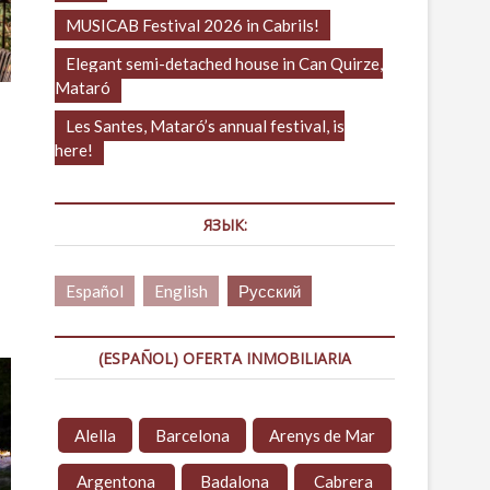
MUSICAB Festival 2026 in Cabrils!
Elegant semi-detached house in Can Quirze,
Mataró
Les Santes, Mataró’s annual festival, is
here!
ЯЗЫК:
Español
English
Русский
(ESPAÑOL) OFERTA INMOBILIARIA
Alella
Barcelona
Arenys de Mar
Argentona
Badalona
Cabrera