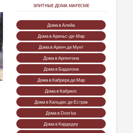
ЭЛИТНЫЕ ДОМА МАРЕСМЕ
Дома в Алейа
Дома в Ареньс-де-Мар
Дома в Аренч де Мунт
Дома в Аргентона
Дома в Бадалона
Дома в Кабрера де Мар
Дома в Кабрилс
Дома в Кальдес де Естрак
Дома в Dosrius
Дома в Кардедеу