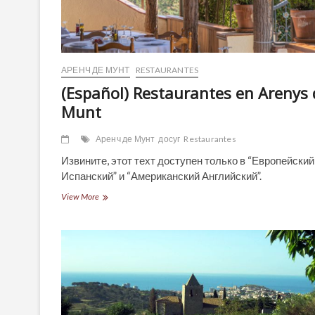
АРЕНЧ ДЕ МУНТ
RESTAURANTES
(Español) Restaurantes en Arenys 
Munt
Аренч де Мунт
досуг
Restaurantes
Извините, этот техт доступен только в “Европейский
Испанский” и “Американский Английский”.
(Español)
View More
Restaurantes
en
Arenys
de
Munt