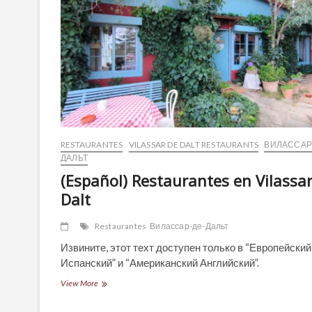
RESTAURANTES
VILASSAR DE DALT RESTAURANTS
ВИЛАССАР
ДАЛЬТ
(Español) Restaurantes en Vilassa
Dalt
Restaurantes
Вилассар-де-Дальт
Извините, этот техт доступен только в “Европейский
Испанский” и “Американский Английский”.
(Español)
View More
Restaurantes
en