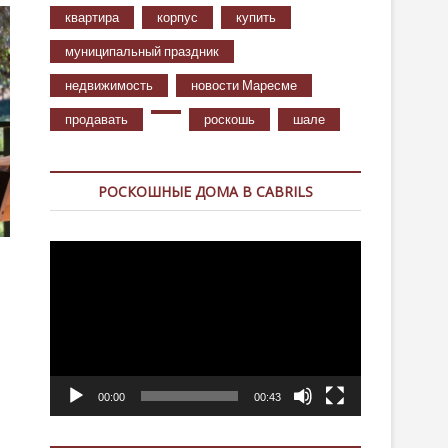
квартира
корпус
купить
муниципальный праздник
недвижимость
новости Маресме
продавать
роскошь
шале
РОСКОШНЫЕ ДОМА В CABRILS
Видеоплеер
00:00
00:43