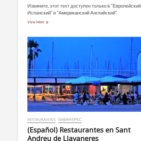
Извините, этот техт доступен только в “Европейский
Испанский” и “Американский Английский”.
(Español)
View More
Restaurantes
en
Cabrera
de
Mar
RESTAURANTES
ЛАВАНЕРЕС
(Español) Restaurantes en Sant
Andreu de Llavaneres