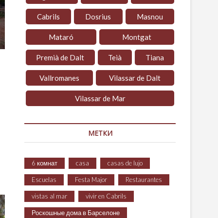
Cabrils
Dosrius
Masnou
Mataró
Montgat
Premià de Dalt
Teià
Tiana
Vallromanes
Vilassar de Dalt
Vilassar de Mar
МЕТКИ
6 комнат
casa
casas de lujo
Escuelas
Festa Major
Restaurantes
vistas al mar
vivir en Cabrils
Роскошные дома в Барселоне