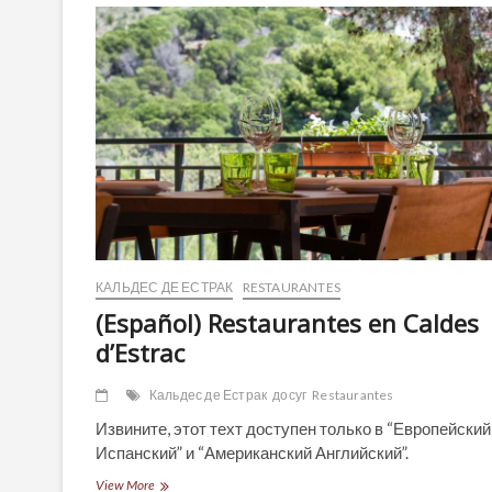
Vilassar
de
Dalt
КАЛЬДЕС ДЕ ЕСТРАК
RESTAURANTES
(Español) Restaurantes en Caldes
d’Estrac
Кальдес де Естрак
досуг
Restaurantes
Извините, этот техт доступен только в “Европейский
Испанский” и “Американский Английский”.
(Español)
View More