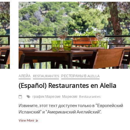
Arenys
de
Mar
АЛЕЙА
RESTAURANTES
РЕСТОРАНЫ В ALELLA
(Español) Restaurantes en Alella
график Маресме
Маресме
Restaurantes
Извините, этот техт доступен только в “Европейский
Испанский” и “Американский Английский”.
(Español)
View More
Restaurantes