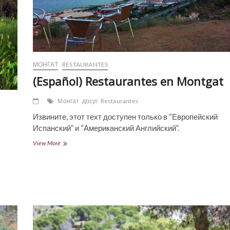
МОНГАТ
RESTAURANTES
(Español) Restaurantes en Montgat
Монгат
досуг
Restaurantes
Извините, этот техт доступен только в “Европейский
Испанский” и “Американский Английский”.
(Español)
View More
Restaurantes
en
Montgat