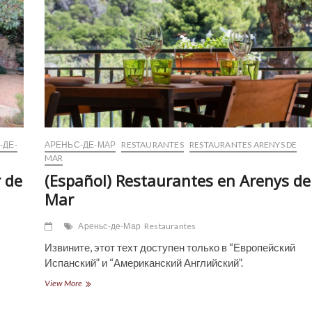
-ДЕ-
АРЕНЬС-ДЕ-МАР
RESTAURANTES
RESTAURANTES ARENYS DE
MAR
r de
(Español) Restaurantes en Arenys de
Mar
Ареньс-де-Мар
Restaurantes
Извините, этот техт доступен только в “Европейский
Испанский” и “Американский Английский”.
(Español)
View More
Restaurantes
en