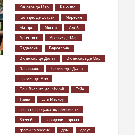
Кабрера де Мар
Кабрилс
Кальдес де Естрак
Маресме
Матаро
Монгат
Алейа
Аргентона
Ареньс-де-Мар
Бадалона
Барселоне
Вилассар-де-Дальт
Вилассара де Мар
Лаванерес
Премиа-де- Дальт
Премия-де-Мар
Сан- Висенте-де- Montalt
Тейа
Тиана
Эль-Масноу
агент по продаже недвижимости
бассейн
городская тюрьма
график Маресме
дом
досуг