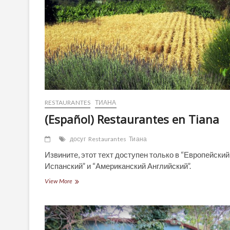
RESTAURANTES
ТИАНА
(Español) Restaurantes en Tiana
досуг
Restaurantes
Тиана
Извините, этот техт доступен только в “Европейский
Испанский” и “Американский Английский”.
(Español)
View More
Restaurantes
en
Tiana