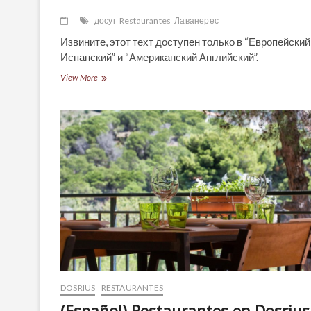
досуг
Restaurantes
Лаванерес
Извините, этот техт доступен только в “Европейский
Испанский” и “Американский Английский”.
(Español)
View More
Restaurantes
en
Sant
Andreu
de
Llavaneres
DOSRIUS
RESTAURANTES
(Español) Restaurantes en Dosrius