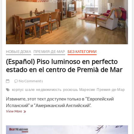
НОВЫЕ ДОМА
ПРЕМИЯ-ДЕ-МАР
БЕЗ КАТЕГОРИИ
(Español) Piso luminoso en perfecto
estado en el centro de Premià de Mar
No Comments
корпус
шале
недвижимость
роскошь
Маресме
Премия-де-Мар
Извините, этот техт доступен только в “Европейский
Испанский” и “Американский Английский”.
(Español)
View More
Piso
luminoso
en
perfecto