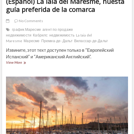
(Español) La Iaia del Maresme, nuesta
guía preferida de la comarca
No Comments
график Маресме
агент по продаже
недвижимости
Кабрилс
недвижимость
La Iaia del
Maresme
Маресме
Премиа-де- Дальт
Вилассар-де-Дальт
Извините, этот техт доступен только в “Европейский
Испанский” и “Американский Английский”.
(Español)
View More
La
Iaia
del
Maresme,
nuesta
guía
preferida
de
la
comarca