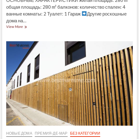
общая площадь: 280 m² балконов: количество спален: 4
ванные комнаты: 2 Туалет: 1 Гараж
Другие роскошные
дома на…
ТАУНХАУС.
View More
PREMIA
DE
MAR
4
КОЛИЧЕСТВО
СПАЛЕН
–
280
M²
НОВЫЕ ДОМА
ПРЕМИЯ-ДЕ-МАР
БЕЗ КАТЕГОРИИ