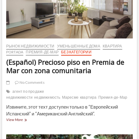
РЫНОК НЕДВИЖИМОСТИ
УМЕНЬШЕННЫЕ ДОМА
КВАРТИРА
PORTADA
ПРЕМИЯ-ДЕ-МАР
БЕЗ КАТЕГОРИИ
(Español) Precioso piso en Premia de
Mar con zona comunitaria
No Comments
агент по продаже
недвижимости
недвижимость
Маресме
квартира
Премия-де-Мар
Извините, этот техт доступен только в “Европейский
Испанский” и “Американский Английский”.
(Español)
View More
Precioso
piso
en