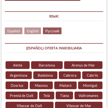
ЯЗЫК:
Español
English
Русский
(ESPAÑOL) OFERTA INMOBILIARIA
Alella
Barcelona
Arenys de Mar
Argentona
Badalona
Cabrera
Cabrils
Dosrius
Masnou
Mataró
Montgat
Premià de Dalt
Teià
Tiana
Vallromanes
Vilassar de Dalt
Vilassar de Mar