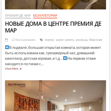
ПРЕМИЯ-ДЕ-МАР
БЕЗ КАТЕГОРИИ
НОВЫЕ ДОМА В ЦЕНТРЕ ПРЕМИЯ ДЕ
МАР
No Comments
корпус
шале
купить
роскошь
Маресме
В подвале, большая открытая комната, которая может
быть использована как, тренажерный зал, домашний
кинотеатр, детская игровая, и т.д ..
На первом этаже
находится гостиная с…
НОВЫЕ
View More
ДОМА
В
ЦЕНТРЕ
ПРЕМИЯ
ДЕ
МАР