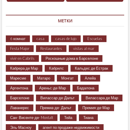
МЕТКИ
6 комнат
casa
casas de lujo
Escuelas
Festa Major
Restaurantes
vistas al mar
vivir en Cabrils
Роскошные дома в Барселоне
Кабрера де Мар
Кабрилс
Кальдес де Естрак
Маресме
Матаро
Монгат
Алейа
Аргентона
Ареньс-де-Мар
Бадалона
Барселоне
Вилассар-де-Дальт
Вилассара де Мар
Лаванерес
Премиа-де- Дальт
Премия-де-Мар
Сан- Висенте-де- Montalt
Тейа
Тиана
Эль-Масноу
агент по продаже недвижимости