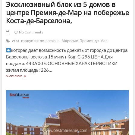
Эксклюзивный блок из 5 домов в
центре Премия-де-Мар на побережье
Коста-де-Барселона,
No Comments
casa
корпус
шале
роскошь
Маресме
Премия-де-Мар
которая дает возможность доехать от городка до центра
Барселоны всего за 15 минут Код: C-296 ЦЕНА Для
продажи: 443.900 € ОСНОВНЫЕ ХАРАКТЕРИСТИКИ
жилая площадь: 226…
Эксклюзивный
View More
блок
из
5
домов
в
центре
Премия-
де-
Мар
на