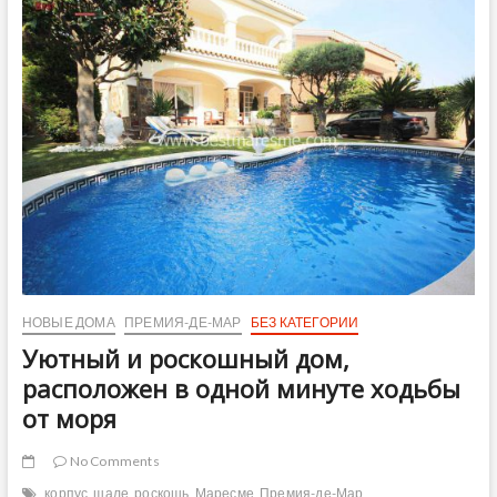
zona
tranquila
junto
al
mar
en
PREMIA
DE
MAR
НОВЫЕ ДОМА
ПРЕМИЯ-ДЕ-МАР
БЕЗ КАТЕГОРИИ
Уютный и роскошный дом,
расположен в одной минуте ходьбы
от моря
No Comments
корпус
шале
роскошь
Маресме
Премия-де-Мар