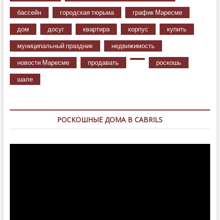
бассейн
городская тюрьма
график Маресме
дом
досуг
квартира
корпус
купить
муниципальный праздник
недвижимость
новости Маресме
продавать
роскошь
шале
РОСКОШНЫЕ ДОМА В CABRILS
Видеоплеер