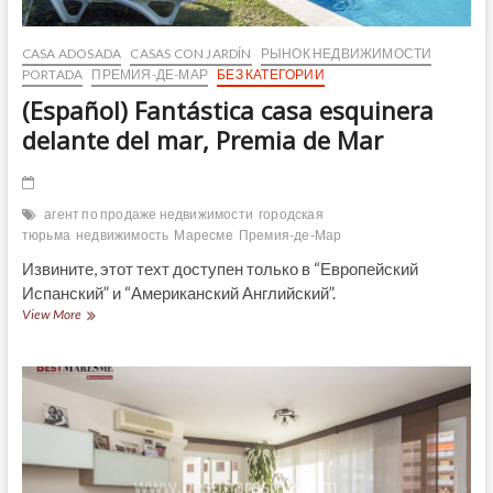
CASA ADOSADA
CASAS CON JARDÍN
РЫНОК НЕДВИЖИМОСТИ
PORTADA
ПРЕМИЯ-ДЕ-МАР
БЕЗ КАТЕГОРИИ
(Español) Fantástica casa esquinera
delante del mar, Premia de Mar
агент по продаже недвижимости
городская
тюрьма
недвижимость
Маресме
Премия-де-Мар
Извините, этот техт доступен только в “Европейский
Испанский” и “Американский Английский”.
(Español)
View More
Fantástica
casa
esquinera
delante
del
mar,
Premia
de
Mar