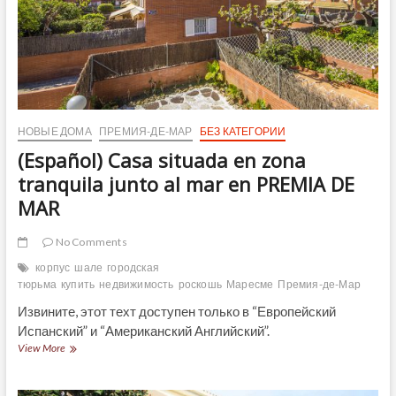
побережье
Коста-
де-
Барселона,
НОВЫЕ ДОМА
ПРЕМИЯ-ДЕ-МАР
БЕЗ КАТЕГОРИИ
(Español) Casa situada en zona
tranquila junto al mar en PREMIA DE
MAR
No Comments
корпус
шале
городская
тюрьма
купить
недвижимость
роскошь
Маресме
Премия-де-Мар
Извините, этот техт доступен только в “Европейский
Испанский” и “Американский Английский”.
(Español)
View More
Casa
situada
en