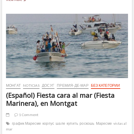
El
Maresme,
a
cada
pueblo
su
museo
(III)
МОНГАТ
NOTICIAS
ДОСУГ
ПРЕМИЯ-ДЕ-МАР
БЕЗ КАТЕГОРИИ
(Español) Fiesta cara al mar (Fiesta
Marinera), en Montgat
1 Comment
график Маресме
корпус
шале
купить
роскошь
Маресме
vistas al
mar