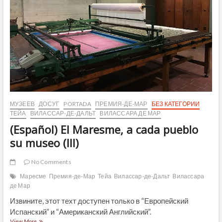
МУЗЕЕВ
ДОСУГ
PORTADA
ПРЕМИЯ-ДЕ-МАР
БЕЗ КАТЕГОРИИ
ТЕЙА
ВИЛАССАР-ДЕ-ДАЛЬТ
ВИЛАССАРА ДЕ МАР
(Español) El Maresme, a cada pueblo
su museo (III)
No Comments
Маресме
Премия-де-Мар
Тейа
Вилассар-де-Дальт
Вилассара
де Мар
Извините, этот техт доступен только в “Европейский
Испанский” и “Американский Английский”.
(Español)
View More