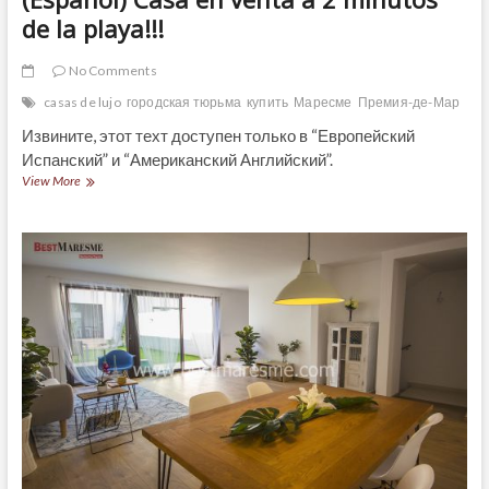
de la playa!!!
No Comments
casas de lujo
городская тюрьма
купить
Маресме
Премия-де-Мар
Извините, этот техт доступен только в “Европейский
Испанский” и “Американский Английский”.
(Español)
View More
Casa
en
venta
a
2
minutos
de
la
playa!!!