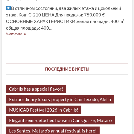
В отличном состоянии, два жилых этажа и цокольный
этаж . Код: C-210 ЦЕНА Для продажи: 750.000 €
ОСНОВНЫЕ ХАРАКТЕРИСТИКИ жилая площадь: 400 m²
общая площадь: 400…
Уютный
View More
и
роскошный
дом,
расположен
в
одной
ПОСЛЕДНИЕ БИЛЕТЫ
минуте
ходьбы
от
моря
Cabrils has a special flavor!
Extraordinary luxury property in Can Teixidó, Alella
MUSICAB Festival 2026 in Cabrils!
Elegant semi-detached house in Can Quirze, Mataró
Les Santes, Mataró’s annual festival, is here!