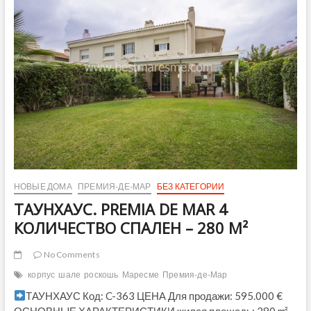
estado
en
el
centro
de
Premià
de
Mar
НОВЫЕ ДОМА
ПРЕМИЯ-ДЕ-МАР
БЕЗ КАТЕГОРИИ
ТАУНХАУС. PREMIA DE MAR 4
КОЛИЧЕСТВО СПАЛЕН – 280 M²
No Comments
корпус
шале
роскошь
Маресме
Премия-де-Мар
ТАУНХАУС Код: C-363 ЦЕНА Для продажи: 595.000 €
ОСНОВНЫЕ ХАРАКТЕРИСТИКИ жилая площадь: 280 m²