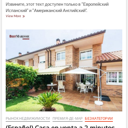
Извините, этот техт доступен только в “Европейский
Испанский” и “Американский Английский”.
(Español)
View More
Fiesta
cara
al
mar
(Fiesta
Marinera),
en
Montgat
РЫНОК НЕДВИЖИМОСТИ
ПРЕМИЯ-ДЕ-МАР
БЕЗ КАТЕГОРИИ
(Español) Casa en venta a 2 minutos