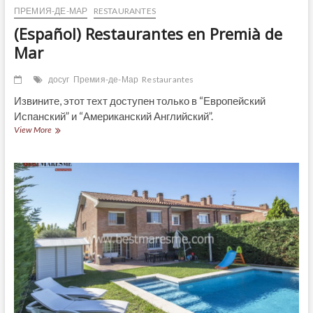
ПРЕМИЯ-ДЕ-МАР
RESTAURANTES
(Español) Restaurantes en Premià de
Mar
досуг
Премия-де-Мар
Restaurantes
Извините, этот техт доступен только в “Европейский
Испанский” и “Американский Английский”.
(Español)
View More
Restaurantes
en
Premià
de
Mar