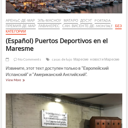
АРЕНЬС-ДЕ-МАР
ЭЛЬ-МАСНОУ
МАТАРО
ДОСУГ
PORTADA
ПРЕМИЯ-ДЕ-МАР
ЛАВАНЕРЕС
САН- ВИСЕНТЕ-ДЕ- MONTALT
БЕЗ
КАТЕГОРИИ
(Español) Puertos Deportivos en el
Maresme
No Comments
casas de lujo
Маресме
новости Маресме
Извините, этот техт доступен только в “Европейский
Испанский” и “Американский Английский”.
(Español)
View More
Puertos
Deportivos
en
el
Maresme