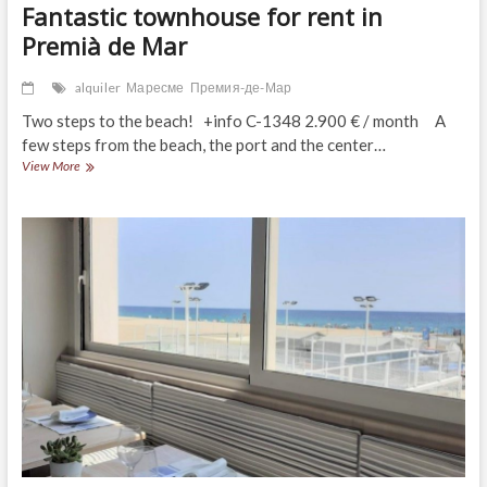
Fantastic townhouse for rent in
Premià de Mar
alquiler
Маресме
Премия-де-Мар
Two steps to the beach! +info C-1348 2.900 € / month A
few steps from the beach, the port and the center…
Fantastic
View More
townhouse
for
rent
in
Premià
de
Mar