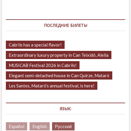
ПОСЛЕДНИЕ БИЛЕТЫ
Cabrils has a special flavor!
Extraordinary luxury property in Can Teixidó, Alella
MUSICAB Festival 2026 in Cabrils!
Elegant semi-detached house in Can Quirze, Mataró
Les Santes, Mataró’s annual festival, is here!
ЯЗЫК:
Español
English
Русский