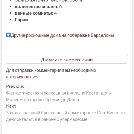
количество спален:
6
ванные комнаты:
4
Гараж
Другие роскошные дома на побережье Барселоны
Добавить комментарий
Для отправки комментария вам необходимо
авторизоваться
.
Навигация
Previous
Previous
post:
Фантастическая и роскошная вилла на Коста- дель-
по
Маресме, в городе Премия де Дальт.
записям
Next
Next
post:
Захватывающий броскошный дом в городке Сан-Винсенте-
де-Монтальт, в в районе Супермаресме,