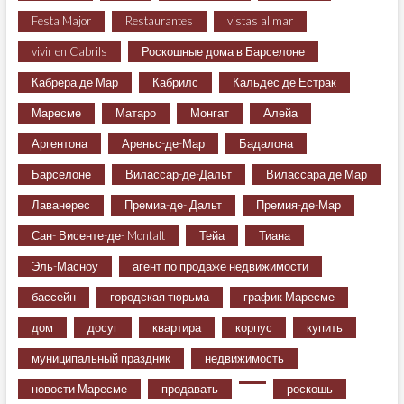
Festa Major
Restaurantes
vistas al mar
vivir en Cabrils
Роскошные дома в Барселоне
Кабрера де Мар
Кабрилс
Кальдес де Естрак
Маресме
Матаро
Монгат
Алейа
Аргентона
Ареньс-де-Мар
Бадалона
Барселоне
Вилассар-де-Дальт
Вилассара де Мар
Лаванерес
Премиа-де- Дальт
Премия-де-Мар
Сан- Висенте-де- Montalt
Тейа
Тиана
Эль-Масноу
агент по продаже недвижимости
бассейн
городская тюрьма
график Маресме
дом
досуг
квартира
корпус
купить
муниципальный праздник
недвижимость
новости Маресме
продавать
роскошь