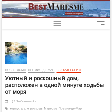
BestM
ЭЛИТНЫЕ
ДОМА НА
ПОБЕРЕЖЬЕ
M
БАРСЕЛОНЫ
e
n
u
B
u
t
t
o
НОВЫЕ ДОМА
ПРЕМИЯ-ДЕ-МАР
БЕЗ КАТЕГОРИИ
n
Уютный и роскошный дом,
расположен в одной минуте ходьбы
от моря
No Comments
корпус
шале
роскошь
Маресме
Премия-де-Мар