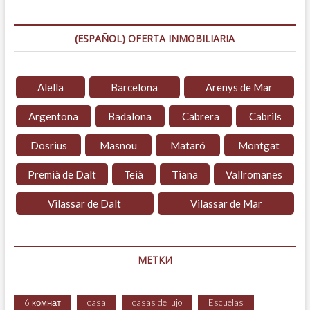
(ESPAÑOL) OFERTA INMOBILIARIA
Alella
Barcelona
Arenys de Mar
Argentona
Badalona
Cabrera
Cabrils
Dosrius
Masnou
Mataró
Montgat
Premià de Dalt
Teià
Tiana
Vallromanes
Vilassar de Dalt
Vilassar de Mar
МЕТКИ
6 комнат
casa
casas de lujo
Escuelas