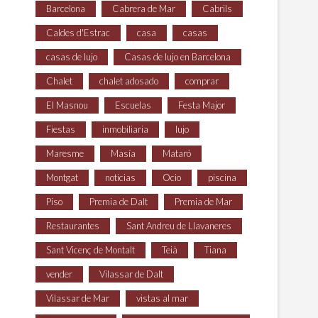
Barcelona
Cabrera de Mar
Cabrils
Caldes d'Estrac
casa
casas
casas de lujo
Casas de lujo en Barcelona
Chalet
chalet adosado
comprar
El Masnou
Escuelas
Festa Major
Fiestas
inmobiliaria
lujo
Maresme
Masía
Mataró
Montgat
noticias
Ocio
piscina
Piso
Premia de Dalt
Premia de Mar
Restaurantes
Sant Andreu de Llavaneres
Sant Vicenç de Montalt
Teià
Tiana
vender
Vilassar de Dalt
Vilassar de Mar
vistas al mar