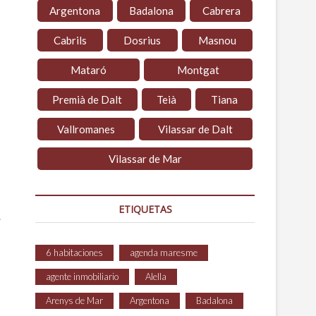
Argentona
Badalona
Cabrera
Cabrils
Dosrius
Masnou
Mataró
Montgat
Premià de Dalt
Teià
Tiana
Vallromanes
Vilassar de Dalt
Vilassar de Mar
ETIQUETAS
.
6 habitaciones
agenda maresme
agente inmobiliario
Alella
Arenys de Mar
Argentona
Badalona