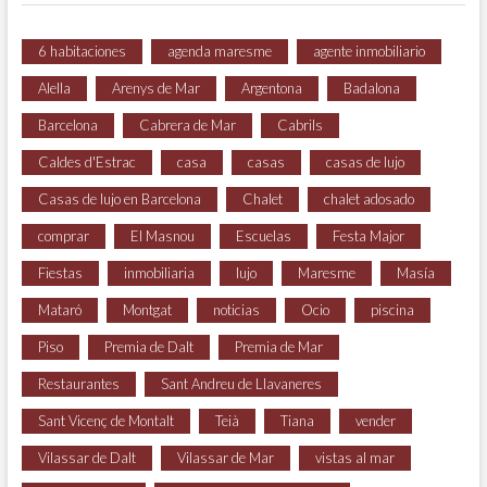
6 habitaciones
agenda maresme
agente inmobiliario
Alella
Arenys de Mar
Argentona
Badalona
Barcelona
Cabrera de Mar
Cabrils
Caldes d'Estrac
casa
casas
casas de lujo
Casas de lujo en Barcelona
Chalet
chalet adosado
comprar
El Masnou
Escuelas
Festa Major
Fiestas
inmobiliaria
lujo
Maresme
Masía
Mataró
Montgat
noticias
Ocio
piscina
Piso
Premia de Dalt
Premia de Mar
Restaurantes
Sant Andreu de Llavaneres
Sant Vicenç de Montalt
Teià
Tiana
vender
Vilassar de Dalt
Vilassar de Mar
vistas al mar