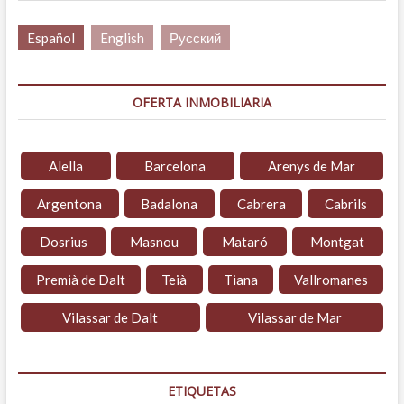
Español
English
Русский
OFERTA INMOBILIARIA
Alella
Barcelona
Arenys de Mar
Argentona
Badalona
Cabrera
Cabrils
Dosrius
Masnou
Mataró
Montgat
Premià de Dalt
Teià
Tiana
Vallromanes
Vilassar de Dalt
Vilassar de Mar
ETIQUETAS