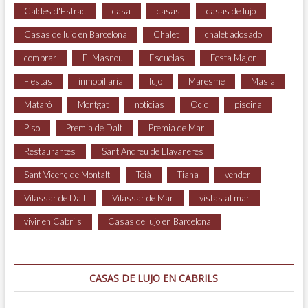
Caldes d'Estrac
casa
casas
casas de lujo
Casas de lujo en Barcelona
Chalet
chalet adosado
comprar
El Masnou
Escuelas
Festa Major
Fiestas
inmobiliaria
lujo
Maresme
Masía
Mataró
Montgat
noticias
Ocio
piscina
Piso
Premia de Dalt
Premia de Mar
Restaurantes
Sant Andreu de Llavaneres
Sant Vicenç de Montalt
Teià
Tiana
vender
Vilassar de Dalt
Vilassar de Mar
vistas al mar
vivir en Cabrils
Casas de lujo en Barcelona
CASAS DE LUJO EN CABRILS