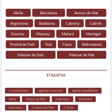
Alella
Barcelona
Arenys de Mar
Argentona
Badalona
Cabrera
Cabrils
Dosrius
Masnou
Mataró
Montgat
Premià de Dalt
Teià
Tiana
Vallromanes
Vilassar de Dalt
Vilassar de Mar
ETIQUETAS
6 habitaciones
agenda maresme
agente inmobiliario
Alella
Arenys de Mar
Argentona
Badalona
Barcelona
Cabrera de Mar
Cabrils