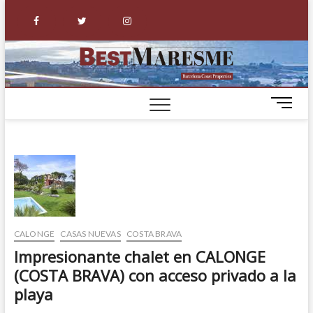
Facebook
Twitter
Instagram
BestM
COMPRAR
CASA EN EL
MARESME
B
o
t
ó
n
d
e
m
e
CALONGE
CASAS NUEVAS
COSTA BRAVA
n
Impresionante chalet en CALONGE
ú
(COSTA BRAVA) con acceso privado a la
playa