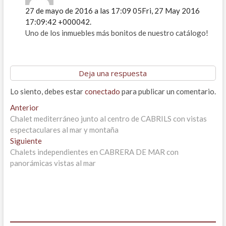
27 de mayo de 2016 a las 17:09 05Fri, 27 May 2016
17:09:42 +000042.
Uno de los inmuebles más bonitos de nuestro catálogo!
Deja una respuesta
Lo siento, debes estar
conectado
para publicar un comentario.
Navegación
Entrada
Anterior
anterior:
Chalet mediterráneo junto al centro de CABRILS con vistas
de
espectaculares al mar y montaña
entradas
Entrada
Siguiente
siguiente:
Chalets independientes en CABRERA DE MAR con
panorámicas vistas al mar