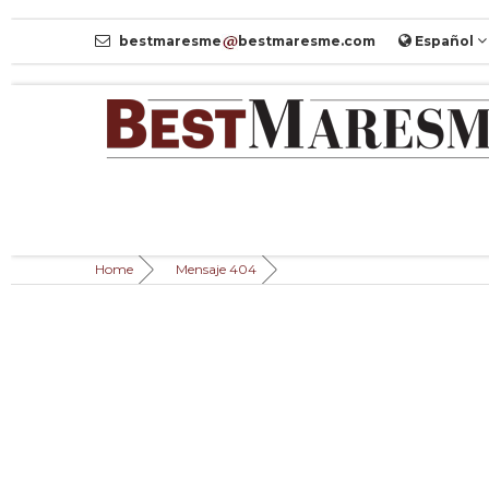
bestmaresme
bestmaresme.com
Español
Home
Mensaje 404
Página no
MENSAJE 