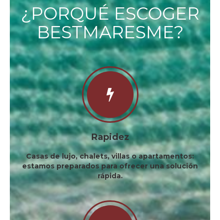
¿PORQUÉ ESCOGER
BESTMARESME?
Rapidez
Casas de lujo, chalets, villas o apartamentos:
estamos preparados para ofrecer una solución
rápida.