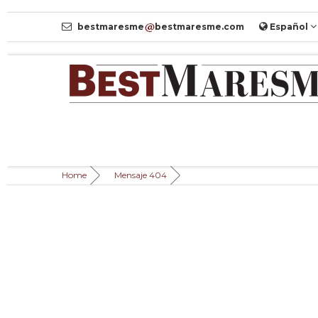
bestmaresme
bestmaresme.com
Español
Home
Mensaje 404
Página no
MENSAJE 