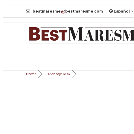
bestmaresme
bestmaresme.com
Español
Home
Mensaje 404
Página no
MENSAJE 