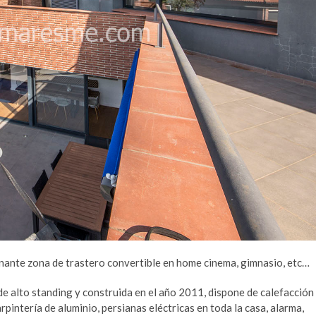
onante zona de trastero convertible en home cinema, gimnasio, etc…
de alto standing y construida en el año 2011, dispone de calefacción
pintería de aluminio, persianas eléctricas en toda la casa, alarma,