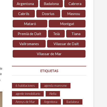
Argentona
Badalona
Cabrera
Cabrils
Dosrius
Masnou
Mataró
Montgat
Premià de Dalt
Teià
Tiana
Vallromanes
Vilassar de Dalt
Vilassar de Mar
de
ETIQUETAS
ta
,
6 habitaciones
agenda maresme
agente inmobiliario
Alella
Arenys de Mar
Argentona
Badalona