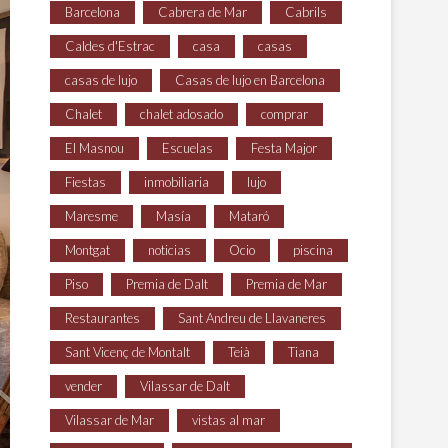
Barcelona
Cabrera de Mar
Cabrils
Caldes d'Estrac
casa
casas
casas de lujo
Casas de lujo en Barcelona
Chalet
chalet adosado
comprar
El Masnou
Escuelas
Festa Major
Fiestas
inmobiliaria
lujo
Maresme
Masía
Mataró
Montgat
noticias
Ocio
piscina
Piso
Premia de Dalt
Premia de Mar
Restaurantes
Sant Andreu de Llavaneres
Sant Vicenç de Montalt
Teià
Tiana
vender
Vilassar de Dalt
Vilassar de Mar
vistas al mar