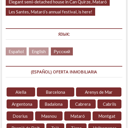
Elegant semi-detached house in Can Quirze, Mataró
Les Santes, Mataró’s annual festival, is here!
ЯЗЫК:
Español
English
Русский
(ESPAÑOL) OFERTA INMOBILIARIA
Alella
Barcelona
Arenys de Mar
Argentona
Badalona
Cabrera
Cabrils
Dosrius
Masnou
Mataró
Montgat
Premià de Dalt
Teià
Tiana
Vallromanes