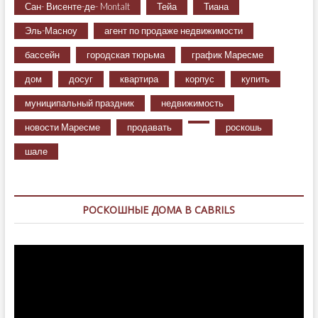
Сан- Висенте-де- Montalt
Тейа
Тиана
Эль-Масноу
агент по продаже недвижимости
бассейн
городская тюрьма
график Маресме
дом
досуг
квартира
корпус
купить
муниципальный праздник
недвижимость
новости Маресме
продавать
роскошь
шале
РОСКОШНЫЕ ДОМА В CABRILS
Видеоплеер