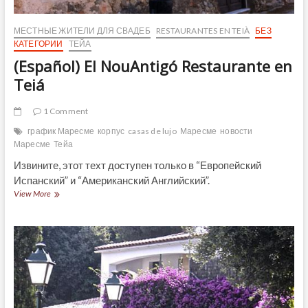
МЕСТНЫЕ ЖИТЕЛИ ДЛЯ СВАДЕБ
RESTAURANTES EN TEIÀ
БЕЗ
КАТЕГОРИИ
ТЕЙА
(Español) El NouAntigó Restaurante en
Teiá
1 Comment
график Маресме
корпус
casas de lujo
Маресме
новости
Маресме
Тейа
Извините, этот техт доступен только в “Европейский
Испанский” и “Американский Английский”.
(Español)
View More
El
NouAntigó
Restaurante
en
Teiá