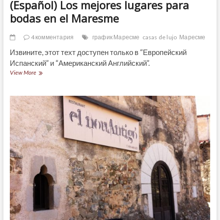
(Español) Los mejores lugares para
bodas en el Maresme
4 комментария
график Маресме
casas de lujo
Маресме
Извините, этот техт доступен только в “Европейский
Испанский” и “Американский Английский”.
(Español)
View More
Los
mejores
lugares
para
bodas
en
el
Maresme