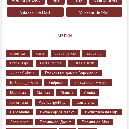
Vilassar de Dalt
Vilassar de Mar
МЕТКИ
6 комнат
casa
casas de lujo
Escuelas
Festa Major
Restaurantes
vistas al mar
vivir en Cabrils
Роскошные дома в Барселоне
Кабрера де Мар
Кабрилс
Кальдес де Естрак
Маресме
Матаро
Монгат
Алейа
Аргентона
Ареньс-де-Мар
Бадалона
Барселоне
Вилассар-де-Дальт
Вилассара де Мар
Лаванерес
Премиа-де- Дальт
Премия-де-Мар