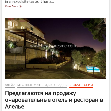
in an exquisite taste. It has a…
Santa
View More
Marta
Restaurant
in
Cabrera
de
Mar
АЛЕЙА
МЕСТНЫЕ ЖИТЕЛИ ДЛЯ СВАДЕБ
БЕЗ КАТЕГОРИИ
Предлагаются на продажу
очаровательные отель и ресторан в
Алелье