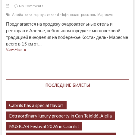
No Comments
Алейа
casa
корпус
casas de lujo
шале
роскошь
Маресме
Предлагаются на продажу очаровательные отель и
ресторан в Алелье, небольшом городке с многовековой
традицией виноделия на побережье Коста- дель- Маресме
всего в 15 км от…
Предлагаются
View More
на
продажу
очаровательные
отель
и
ресторан
ПОСЛЕДНИЕ БИЛЕТЫ
в
Алелье
Cabrils has a special flavor!
Extraordinary luxury property in Can Teixidó, Alella
MUSICAB Festival 2026 in Cabrils!