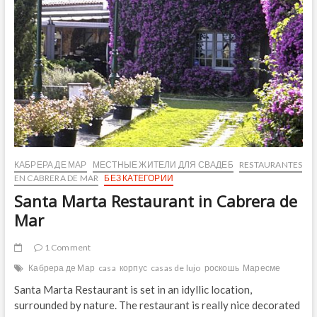
КАБРЕРА ДЕ МАР
МЕСТНЫЕ ЖИТЕЛИ ДЛЯ СВАДЕБ
RESTAURANTES
EN CABRERA DE MAR
БЕЗ КАТЕГОРИИ
Santa Marta Restaurant in Cabrera de
Mar
1 Comment
Кабрера де Мар
casa
корпус
casas de lujo
роскошь
Маресме
Santa Marta Restaurant is set in an idyllic location,
surrounded by nature. The restaurant is really nice decorated