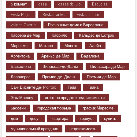
6 комнат
casa
casas de lujo
Escuelas
Festa Major
Restaurantes
vistas al mar
vivir en Cabrils
Роскошные дома в Барселоне
Кабрера де Мар
Кабрилс
Кальдес де Естрак
Маресме
Матаро
Монгат
Алейа
Аргентона
Ареньс-де-Мар
Бадалона
Барселоне
Вилассар-де-Дальт
Вилассара де Мар
Лаванерес
Премиа-де- Дальт
Премия-де-Мар
Сан- Висенте-де- Montalt
Тейа
Тиана
Эль-Масноу
агент по продаже недвижимости
бассейн
городская тюрьма
график Маресме
дом
досуг
квартира
корпус
купить
муниципальный праздник
недвижимость