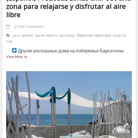
zona para relajarse y disfrutar al aire
libre
No Comments
casa
корпус
шале
купить
роскошь
Маресме
квартира
vistas al
mar
Другие роскошные дома на побережье Барселоны
(Español)
View More
Preciosas
zonas
chill-
out
una
zona
para
relajarse
y
disfrutar
al
aire
libre