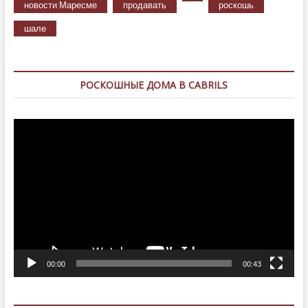
новости Маресме
продавать
роскошь
шале
РОСКОШНЫЕ ДОМА В CABRILS
Видеоплеер
00:00
00:43