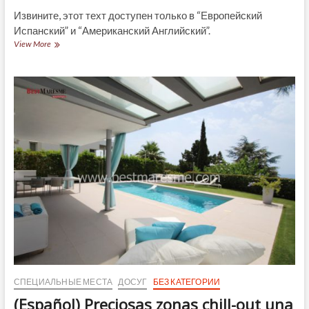
Извините, этот техт доступен только в “Европейский
Испанский” и “Американский Английский”.
(Español)
View More
Vive
la
magia
de
los
vinos
en
nuestras
bodegas
del
MARESME
СПЕЦИАЛЬНЫЕ МЕСТА
ДОСУГ
БЕЗ КАТЕГОРИИ
(Español) Preciosas zonas chill-out una