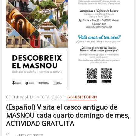
del
Litoral
del
Maresme
СПЕЦИАЛЬНЫЕ МЕСТА
ДОСУГ
БЕЗ КАТЕГОРИИ
(Español) Visita el casco antiguo de
MASNOU cada cuarto domingo de mes,
ACTIVIDAD GRATUITA
No Comments