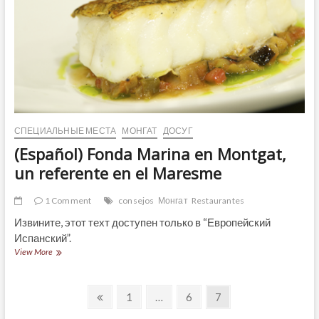
СПЕЦИАЛЬНЫЕ МЕСТА
МОНГАТ
ДОСУГ
(Español) Fonda Marina en Montgat,
un referente en el Maresme
1 Comment
consejos
Монгат
Restaurantes
Извините, этот техт доступен только в “Европейский
Испанский”.
(Español)
View More
Fonda
Marina
Навигация
en
Previous
Page
Page
Page
1
…
6
7
Montgat,
page
un