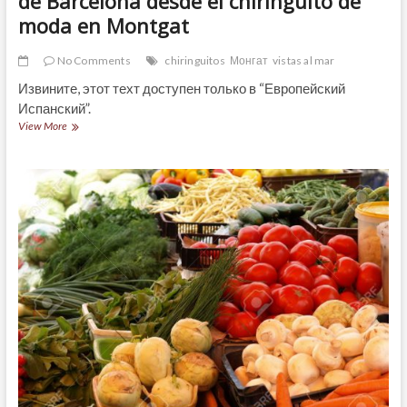
de Barcelona desde el chiringuito de
moda en Montgat
No Comments
chiringuitos
Монгат
vistas al mar
Извините, этот техт доступен только в “Европейский
Испанский”.
(Español)
View More
Inmejorables
vistas
del
mar
y
de
Barcelona
desde
el
chiringuito
de
moda
en
Montgat