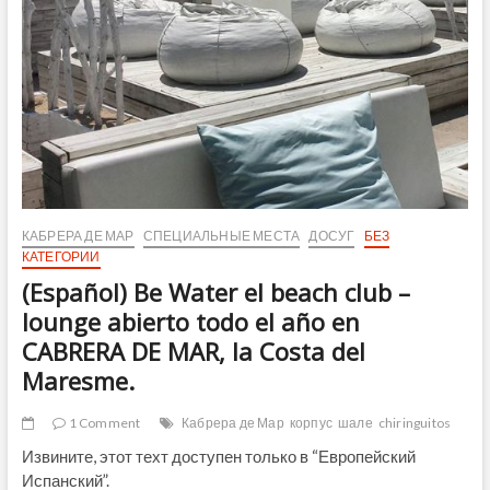
КАБРЕРА ДЕ МАР
СПЕЦИАЛЬНЫЕ МЕСТА
ДОСУГ
БЕЗ
КАТЕГОРИИ
(Español) Be Water el beach club –
lounge abierto todo el año en
CABRERA DE MAR, la Costa del
Maresme.
1 Comment
Кабрера де Мар
корпус
шале
chiringuitos
Извините, этот техт доступен только в “Европейский
Испанский”.