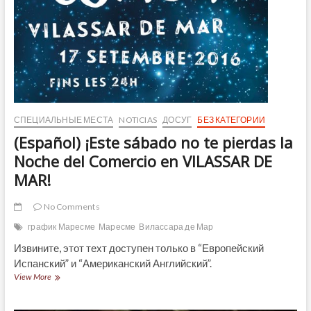
СПЕЦИАЛЬНЫЕ МЕСТА
NOTICIAS
ДОСУГ
БЕЗ КАТЕГОРИИ
(Español) ¡Este sábado no te pierdas la
Noche del Comercio en VILASSAR DE
MAR!
No Comments
график Маресме
Маресме
Вилассара де Мар
Извините, этот техт доступен только в “Европейский
Испанский” и “Американский Английский”.
(Español)
View More
¡Este
sábado