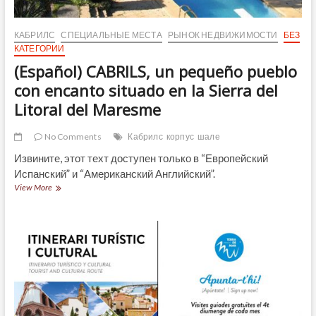
КАБРИЛС
СПЕЦИАЛЬНЫЕ МЕСТА
РЫНОК НЕДВИЖИМОСТИ
БЕЗ
КАТЕГОРИИ
(Español) CABRILS, un pequeño pueblo
con encanto situado en la Sierra del
Litoral del Maresme
No Comments
Кабрилс
корпус
шале
Извините, этот техт доступен только в “Европейский
Испанский” и “Американский Английский”.
(Español)
View More
CABRILS,
un
pequeño
pueblo
con
encanto
situado
en
la
Sierra