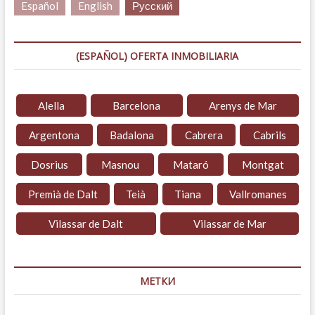
Español
English
Русский
(ESPAÑOL) OFERTA INMOBILIARIA
Alella
Barcelona
Arenys de Mar
Argentona
Badalona
Cabrera
Cabrils
Dosrius
Masnou
Mataró
Montgat
Premià de Dalt
Teià
Tiana
Vallromanes
Vilassar de Dalt
Vilassar de Mar
МЕТКИ