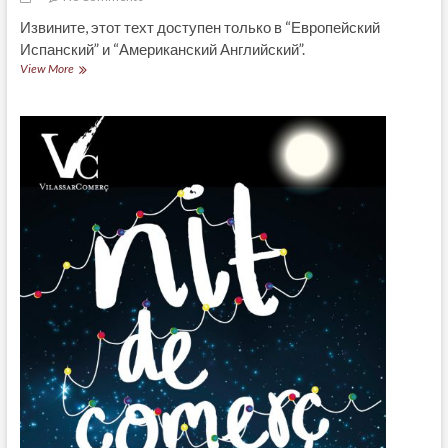
Извините, этот техт доступен только в “Европейский
Испанский” и “Американский Английский”.
(Español)
View More
Visita
el
casco
antiguo
de
MASNOU
cada
cuarto
domingo
de
mes,
ACTIVIDAD
GRATUITA