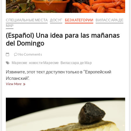
СПЕЦИАЛЬНЫЕ МЕСТА
ДОСУГ
БЕЗ КАТЕГОРИИ
ВИЛАССАРА ДЕ
МАР
(Español) Una idea para las mañanas
del Domingo
No Comments
Маресме
новости Маресме
Вилассара де Мар
Извините, этот техт доступен только в “Европейский
Испанский”.
(Español)
View More
Una
idea
para
las
mañanas
del
Domingo