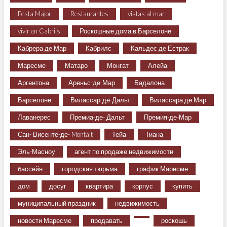
Festa Major
Restaurantes
vistas al mar
vivir en Cabrils
Роскошные дома в Барселоне
Кабрера де Мар
Кабрилс
Кальдес де Естрак
Маресме
Матаро
Монгат
Алейа
Аргентона
Ареньс-де-Мар
Бадалона
Барселоне
Вилассар-де-Дальт
Вилассара де Мар
Лаванерес
Премиа-де- Дальт
Премия-де-Мар
Сан- Висенте-де- Montalt
Тейа
Тиана
Эль-Масноу
агент по продаже недвижимости
бассейн
городская тюрьма
график Маресме
дом
досуг
квартира
корпус
купить
муниципальный праздник
недвижимость
новости Маресме
продавать
роскошь