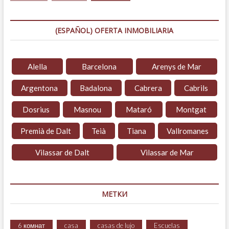
(ESPAÑOL) OFERTA INMOBILIARIA
Alella
Barcelona
Arenys de Mar
Argentona
Badalona
Cabrera
Cabrils
Dosrius
Masnou
Mataró
Montgat
Premià de Dalt
Teià
Tiana
Vallromanes
Vilassar de Dalt
Vilassar de Mar
МЕТКИ
6 комнат
casa
casas de lujo
Escuelas