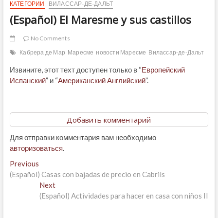
КАТЕГОРИИ
ВИЛАССАР-ДЕ-ДАЛЬТ
(Español) El Maresme y sus castillos
No Comments
Кабрера де Мар
Маресме
новости Маресме
Вилассар-де-Дальт
Извините, этот техт доступен только в “
Европейский
Испанский
” и “
Американский Английский
”.
Добавить комментарий
Для отправки комментария вам необходимо
авторизоваться
.
Навигация
Previous
Previous
post:
(Español) Casas con bajadas de precio en Cabrils
по
Next
Next
записям
post:
(Español) Actividades para hacer en casa con niños II