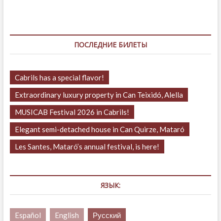
ПОСЛЕДНИЕ БИЛЕТЫ
Cabrils has a special flavor!
Extraordinary luxury property in Can Teixidó, Alella
MUSICAB Festival 2026 in Cabrils!
Elegant semi-detached house in Can Quirze, Mataró
Les Santes, Mataró’s annual festival, is here!
ЯЗЫК:
Español
English
Русский