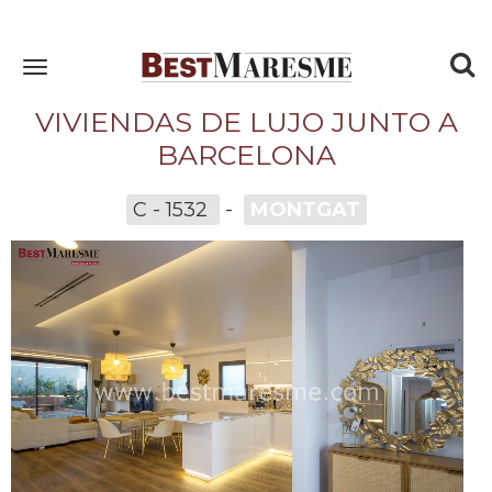
To
Toggle
navigation
nav
VIVIENDAS DE LUJO JUNTO A
BARCELONA
C - 1532
-
MONTGAT