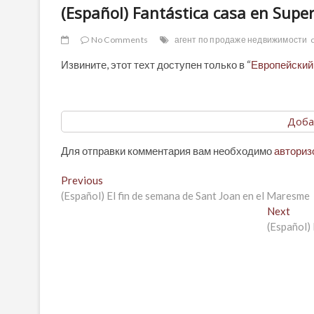
(Español) Fantástica casa en Supe
No Comments
агент по продаже недвижимости
Извините, этот техт доступен только в “
Европейский
Доба
Для отправки комментария вам необходимо
авториз
Навигация
Previous
Previous
post:
(Español) El fin de semana de Sant Joan en el Maresme
по
Next
Next
записям
post:
(Español)