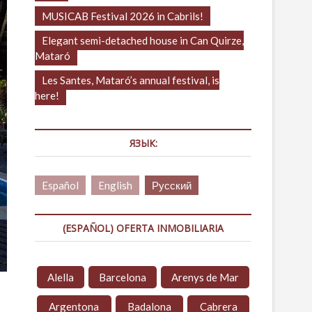
MUSICAB Festival 2026 in Cabrils!
Elegant semi-detached house in Can Quirze,
Mataró
Les Santes, Mataró’s annual festival, is
here!
ЯЗЫК:
Español
English
Русский
(ESPAÑOL) OFERTA INMOBILIARIA
Alella
Barcelona
Arenys de Mar
Argentona
Badalona
Cabrera