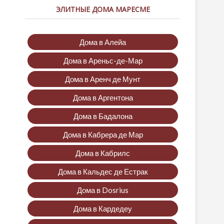
ЭЛИТНЫЕ ДОМА МАРЕСМЕ
Дома в Алейа
Дома в Ареньс-де-Мар
Дома в Аренч де Мунт
Дома в Аргентона
Дома в Бадалона
Дома в Кабрера де Мар
Дома в Кабрилс
Дома в Кальдес де Естрак
Дома в Dosrius
Дома в Кардедеу