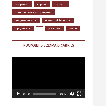
квартира
корпус
купить
муниципальный праздник
недвижимость
новости Маресме
продавать
роскошь
шале
РОСКОШНЫЕ ДОМА В CABRILS
Видеоплеер
00:00
00:43