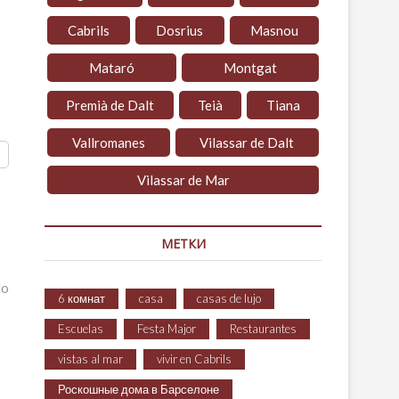
Cabrils
Dosrius
Masnou
Mataró
Montgat
Premià de Dalt
Teià
Tiana
Vallromanes
Vilassar de Dalt
Vilassar de Mar
МЕТКИ
do
6 комнат
casa
casas de lujo
Escuelas
Festa Major
Restaurantes
vistas al mar
vivir en Cabrils
Роскошные дома в Барселоне