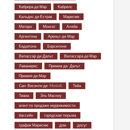
Кабрера де Мар
Кабрилс
Кальдес де Естрак
Маресме
Матаро
Монгат
Алейа
Аргентона
Ареньс-де-Мар
Бадалона
Барселоне
Вилассар-де-Дальт
Вилассара де Мар
Лаванерес
Премиа-де- Дальт
Премия-де-Мар
Сан- Висенте-де- Montalt
Тейа
Тиана
Эль-Масноу
агент по продаже недвижимости
бассейн
городская тюрьма
график Маресме
дом
досуг