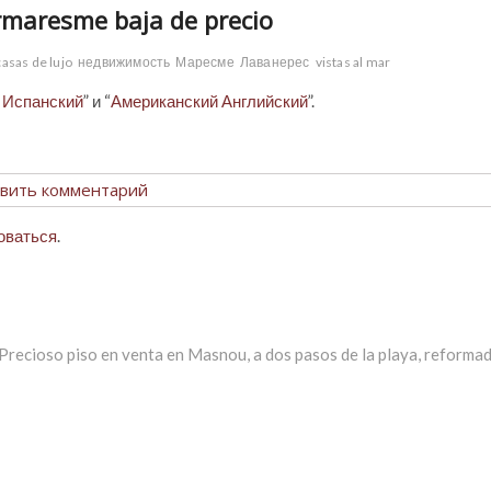
rmaresme baja de precio
casas de lujo
недвижимость
Маресме
Лаванерес
vistas al mar
 Испанский
” и “
Американский Английский
”.
вить комментарий
оваться
.
 Precioso piso en venta en Masnou, a dos pasos de la playa, reforma