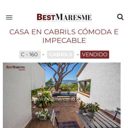
To
Toggle
navigation
nav
CASA EN CABRILS CÓMODA E
IMPECABLE
C - 160
-
CABRILS
-
VENDIDO