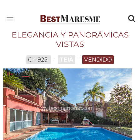
To
Toggle
navigation
nav
ELEGANCIA Y PANORÁMICAS
VISTAS
C - 925
-
TEIÀ
-
VENDIDO