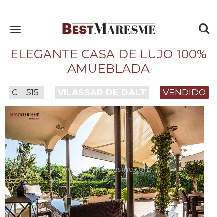
To
Toggle
navigation
nav
ELEGANTE CASA DE LUJO 100%
AMUEBLADA
C - 515
-
VILASSAR DE DALT
-
VENDIDO