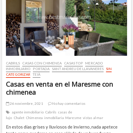
CABRILS
CASAS CON CHIMENEA
CASAS TOP
MERCADO
INMOBILIARIO
PORTADA
SANT ANDREU DE LLAVANERES
SIN
CATEGORIZAR
TEIÀ
Casas en venta en el Maresme con
chimenea
26 noviembre, 2021
No hay comentarios
agente inmobiliario
Cabrils
casas de
lujo
Chalet
Chimenea
inmobiliaria
Maresme
vistas al mar
En estos días grises y lluviosos de invierno, nada apetece