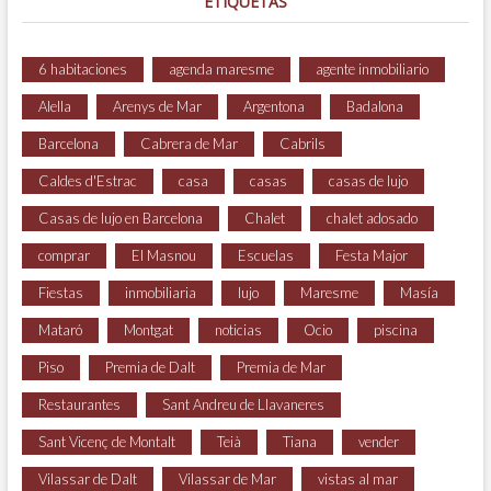
ETIQUETAS
6 habitaciones
agenda maresme
agente inmobiliario
Alella
Arenys de Mar
Argentona
Badalona
Barcelona
Cabrera de Mar
Cabrils
Caldes d'Estrac
casa
casas
casas de lujo
Casas de lujo en Barcelona
Chalet
chalet adosado
comprar
El Masnou
Escuelas
Festa Major
Fiestas
inmobiliaria
lujo
Maresme
Masía
Mataró
Montgat
noticias
Ocio
piscina
Piso
Premia de Dalt
Premia de Mar
Restaurantes
Sant Andreu de Llavaneres
Sant Vicenç de Montalt
Teià
Tiana
vender
Vilassar de Dalt
Vilassar de Mar
vistas al mar