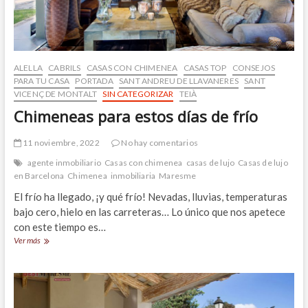
ALELLA
CABRILS
CASAS CON CHIMENEA
CASAS TOP
CONSEJOS
PARA TU CASA
PORTADA
SANT ANDREU DE LLAVANERES
SANT
VICENÇ DE MONTALT
SIN CATEGORIZAR
TEIÀ
Chimeneas para estos días de frío
11 noviembre, 2022
No hay comentarios
agente inmobiliario
Casas con chimenea
casas de lujo
Casas de lujo
en Barcelona
Chimenea
inmobiliaria
Maresme
El frío ha llegado, ¡y qué frío! Nevadas, lluvias, temperaturas
bajo cero, hielo en las carreteras… Lo único que nos apetece
con este tiempo es…
Chimeneas
Ver más
para
estos
días
de
frío