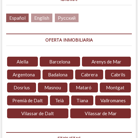
Español
English
Русский
OFERTA INMOBILIARIA
Alella
Barcelona
Arenys de Mar
Argentona
Badalona
Cabrera
Cabrils
Dosrius
Masnou
Mataró
Montgat
Premià de Dalt
Teià
Tiana
Vallromanes
Vilassar de Dalt
Vilassar de Mar