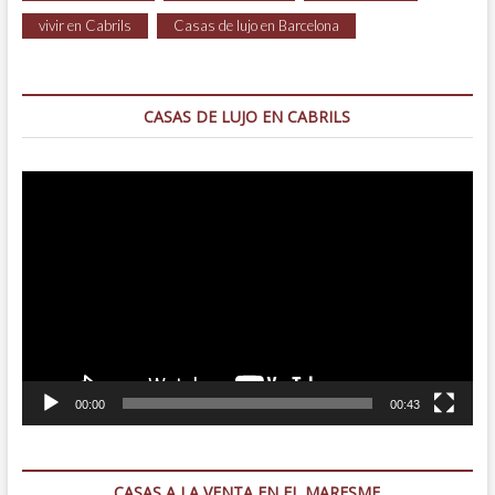
vivir en Cabrils
Casas de lujo en Barcelona
CASAS DE LUJO EN CABRILS
Reproductor
de
vídeo
00:00
00:43
CASAS A LA VENTA EN EL MARESME