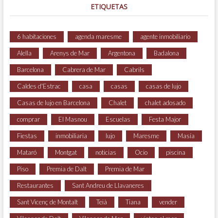
ETIQUETAS
6 habitaciones
agenda maresme
agente inmobiliario
Alella
Arenys de Mar
Argentona
Badalona
Barcelona
Cabrera de Mar
Cabrils
Caldes d'Estrac
casa
casas
casas de lujo
Casas de lujo en Barcelona
Chalet
chalet adosado
comprar
El Masnou
Escuelas
Festa Major
Fiestas
inmobiliaria
lujo
Maresme
Masía
Mataró
Montgat
noticias
Ocio
piscina
Piso
Premia de Dalt
Premia de Mar
Restaurantes
Sant Andreu de Llavaneres
Sant Vicenç de Montalt
Teià
Tiana
vender