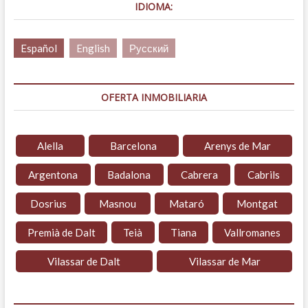
IDIOMA:
Español
English
Русский
OFERTA INMOBILIARIA
Alella
Barcelona
Arenys de Mar
Argentona
Badalona
Cabrera
Cabrils
Dosrius
Masnou
Mataró
Montgat
Premià de Dalt
Teià
Tiana
Vallromanes
Vilassar de Dalt
Vilassar de Mar