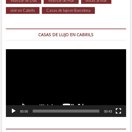
Vilassar de Dalt
Vilassar de Mar
vistas al mar
vivir en Cabrils
Casas de lujo en Barcelona
CASAS DE LUJO EN CABRILS
Reproductor
de
vídeo
00:00
00:43