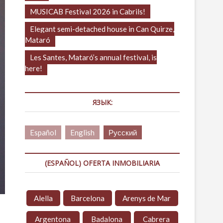
MUSICAB Festival 2026 in Cabrils!
Elegant semi-detached house in Can Quirze,
Mataró
Les Santes, Mataró’s annual festival, is
here!
ЯЗЫК:
Español
English
Русский
(ESPAÑOL) OFERTA INMOBILIARIA
Alella
Barcelona
Arenys de Mar
Argentona
Badalona
Cabrera