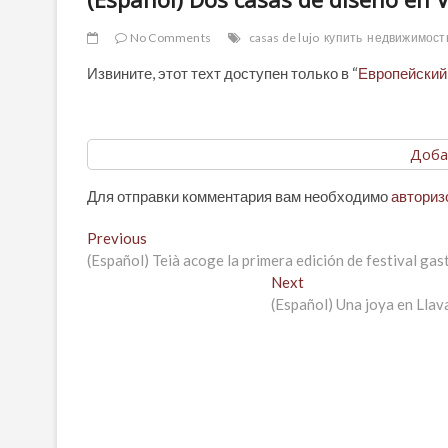
No Comments
casas de lujo
купить
недвижимост
Извините, этот техт доступен только в “
Европейский
Доба
Для отправки комментария вам необходимо
авториз
Навигация
Previous
Previous
post:
(Español) Teià acoge la primera edición de festival g
по
Next
Next
записям
post:
(Español) Una joya en Llava