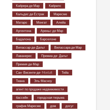
Кабрера де Мар
Кабрилс
Кальдес де Естрак
Маресме
Матаро
Монгат
Алейа
Аргентона
Ареньс-де-Мар
Бадалона
Барселоне
Вилассар-де-Дальт
Вилассара де Мар
Лаванерес
Премиа-де- Дальт
Премия-де-Мар
Сан- Висенте-де- Montalt
Тейа
Тиана
Эль-Масноу
агент по продаже недвижимости
бассейн
городская тюрьма
график Маресме
дом
досуг