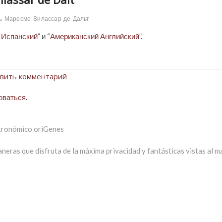
ь
Маресме
Вилассар-де-Дальт
 Испанский
” и “
Американский Английский
”.
вить комментарий
оваться
.
astronómico oríGenes
neras que disfruta de la máxima privacidad y fantásticas vistas al m