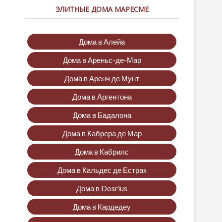
ЭЛИТНЫЕ ДОМА МАРЕСМЕ
Дома в Алейа
Дома в Ареньс-де-Мар
Дома в Аренч де Мунт
Дома в Аргентона
Дома в Бадалона
Дома в Кабрера де Мар
Дома в Кабрилс
Дома в Кальдес де Естрак
Дома в Dosrius
Дома в Кардедеу