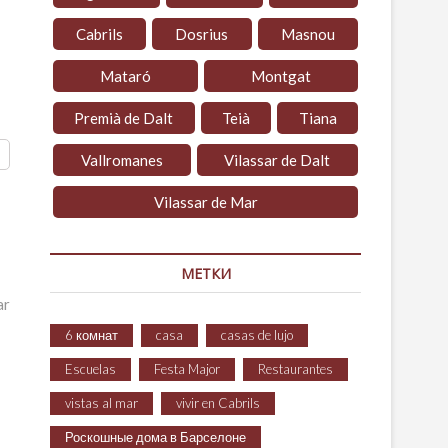
Cabrils
Dosrius
Masnou
Mataró
Montgat
Premià de Dalt
Teià
Tiana
Vallromanes
Vilassar de Dalt
Vilassar de Mar
МЕТКИ
ar
6 комнат
casa
casas de lujo
Escuelas
Festa Major
Restaurantes
vistas al mar
vivir en Cabrils
Роскошные дома в Барселоне