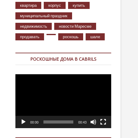
квартира
корпус
купить
муниципальный праздник
недвижимость
новости Маресме
продавать
роскошь
шале
РОСКОШНЫЕ ДОМА В CABRILS
Видеоплеер
00:00
00:43