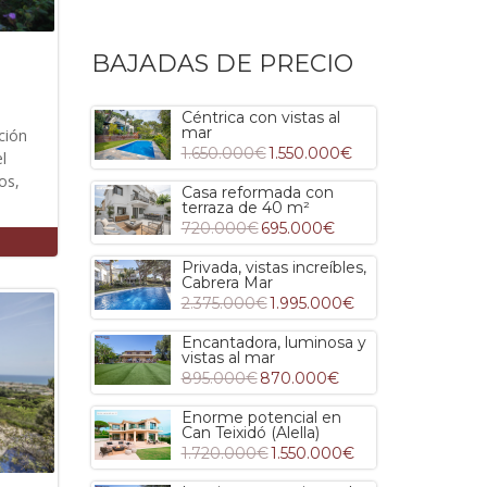
BAJADAS DE PRECIO
Céntrica con vistas al
mar
ción
1.650.000€
1.550.000€
l
os,
Casa reformada con
terraza de 40 m²
720.000€
695.000€
Privada, vistas increíbles,
Cabrera Mar
2.375.000€
1.995.000€
Encantadora, luminosa y
vistas al mar
895.000€
870.000€
Enorme potencial en
Can Teixidó (Alella)
1.720.000€
1.550.000€