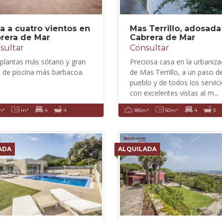
a a cuatro vientos en
Mas Terrillo, adosada
rera de Mar
Cabrera de Mar
sultar
Consultar
plantas más sótano y gran
Preciosa casa en la urbaniza
 de piscina más barbacoa.
de Mas Terrillo, a un paso de
pueblo y de todos los servici
con excelentes vistas al m...
m²
m²
4
4
185m²
50m²
4
3
ADA
ALQUILADA