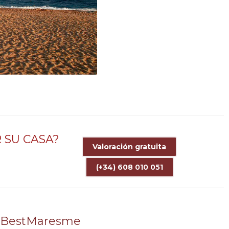
 SU CASA?
Valoración gratuita
(+34) 608 010 051
n BestMaresme