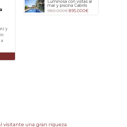
Luminosa con vistas al
mar y piscina Cabrils
a
980.000€
895.000€
ez y
pio
 a
al visitante una gran riqueza