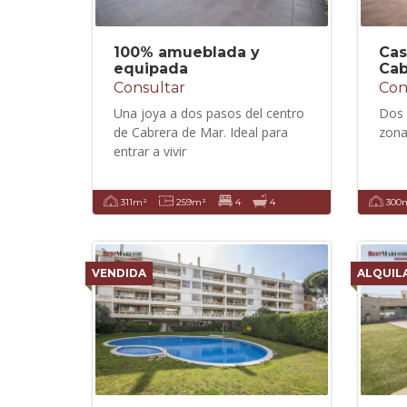
100% amueblada y
Cas
equipada
Cab
Consultar
Con
Una joya a dos pasos del centro
Dos 
de Cabrera de Mar. Ideal para
zona
entrar a vivir
311m²
259m²
4
4
300
VENDIDA
ALQUIL