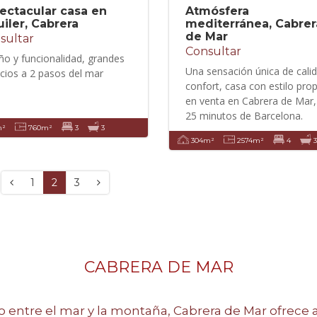
ectacular casa en
Atmósfera
uiler, Cabrera
mediterránea, Cabrer
de Mar
sultar
Consultar
ño y funcionalidad, grandes
Una sensación única de calid
cios a 2 pasos del mar
confort, casa con estilo pro
en venta en Cabrera de Mar,
25 minutos de Barcelona.
m²
760m²
3
3
304m²
2574m²
4
3
1
2
3
CABRERA DE MAR
ado entre el mar y la montaña, Cabrera de Mar ofrece 