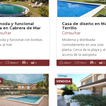
oda y funcional
Casa de diseño en M
a en Cabrera de Mar
Terrillo
sultar
Consultar
da y funcional con bonitas
Moderna y distribuida
as al mar
comodamente en una sola
planta. Cerca de la playa y al
acceso de la autopista
m²
1800m²
5
3
430m²
712m²
4
3
A
VENDIDA