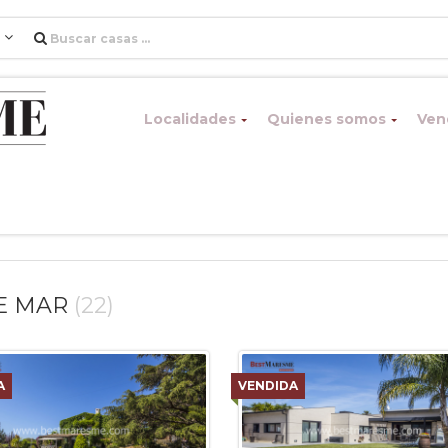
l
Localidades
Quienes somos
Vend
E MAR
(22)
A
VENDIDA