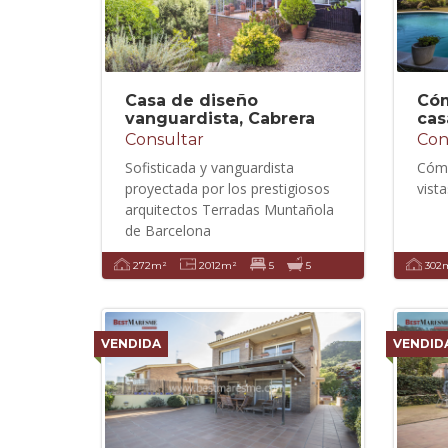
Casa de diseño
Cóm
vanguardista, Cabrera
cas
Consultar
Con
Sofisticada y vanguardista
Cómo
proyectada por los prestigiosos
vist
arquitectos Terradas Muntañola
de Barcelona
272m²
2012m²
5
5
302
VENDIDA
VENDID