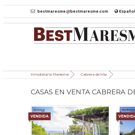
bestmaresme
bestmaresme.com
Españo
Inmobiliaria Maresme
Cabrera de Mar
CASAS EN VENTA CABRERA D
VENDIDA
VENDID