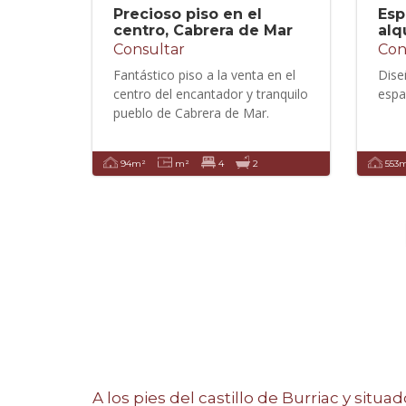
Precioso piso en el
Esp
centro, Cabrera de Mar
alq
Consultar
Con
Fantástico piso a la venta en el
Dise
centro del encantador y tranquilo
espa
pueblo de Cabrera de Mar.
94m²
m²
4
2
553
A los pies del castillo de Burriac y situ