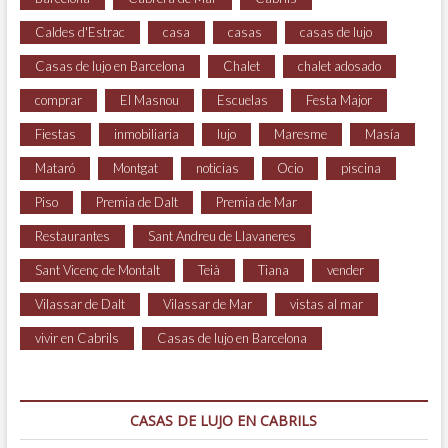
Caldes d'Estrac
casa
casas
casas de lujo
Casas de lujo en Barcelona
Chalet
chalet adosado
comprar
El Masnou
Escuelas
Festa Major
Fiestas
inmobiliaria
lujo
Maresme
Masía
Mataró
Montgat
noticias
Ocio
piscina
Piso
Premia de Dalt
Premia de Mar
Restaurantes
Sant Andreu de Llavaneres
Sant Vicenç de Montalt
Teià
Tiana
vender
Vilassar de Dalt
Vilassar de Mar
vistas al mar
vivir en Cabrils
Casas de lujo en Barcelona
CASAS DE LUJO EN CABRILS