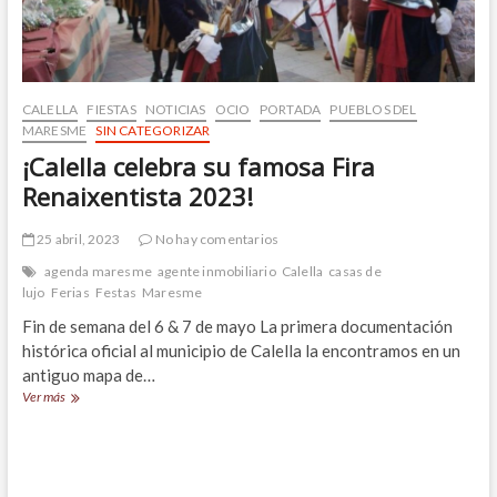
CALELLA
FIESTAS
NOTICIAS
OCIO
PORTADA
PUEBLOS DEL
MARESME
SIN CATEGORIZAR
¡Calella celebra su famosa Fira
Renaixentista 2023!
25 abril, 2023
No hay comentarios
agenda maresme
agente inmobiliario
Calella
casas de
lujo
Ferias
Festas
Maresme
Fin de semana del 6 & 7 de mayo La primera documentación
histórica oficial al municipio de Calella la encontramos en un
antiguo mapa de…
¡Calella
Ver más
celebra
su
famosa
Fira
Renaixentista