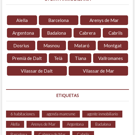
Alella
Barcelona
Arenys de Mar
Argentona
Badalona
Cabrera
Cabrils
Dosrius
Masnou
Mataró
Montgat
Premià de Dalt
Teià
Tiana
Vallromanes
Vilassar de Dalt
Vilassar de Mar
ETIQUETAS
6 habitaciones
agenda maresme
agente inmobiliario
Alella
Arenys de Mar
Argentona
Badalona
Barcelona
Cabrera de Mar
Cabrils