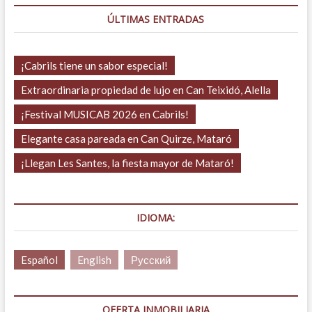
2023!
ÚLTIMAS ENTRADAS
¡Cabrils tiene un sabor especial!
Extraordinaria propiedad de lujo en Can Teixidó, Alella
¡Festival MUSICAB 2026 en Cabrils!
Elegante casa pareada en Can Quirze, Mataró
¡Llegan Les Santes, la fiesta mayor de Mataró!
IDIOMA:
Español
English
Русский
OFERTA INMOBILIARIA