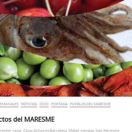
SEMANALES
NOTICIAS
OCIO
PORTADA
PUEBLOS DEL MARESME
uctos del MARESME
aresme
casas
Casas de lujo en Barcelona
Chalet
comprar
lujo
Maresme