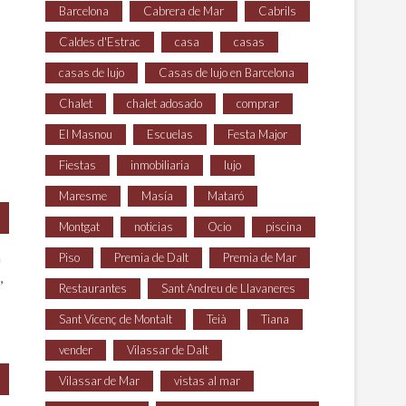
Barcelona
Cabrera de Mar
Cabrils
Caldes d'Estrac
casa
casas
casas de lujo
Casas de lujo en Barcelona
Chalet
chalet adosado
comprar
El Masnou
Escuelas
Festa Major
Fiestas
inmobiliaria
lujo
Maresme
Masía
Mataró
Montgat
noticias
Ocio
piscina
a
Piso
Premia de Dalt
Premia de Mar
,
Restaurantes
Sant Andreu de Llavaneres
Sant Vicenç de Montalt
Teià
Tiana
vender
Vilassar de Dalt
Vilassar de Mar
vistas al mar