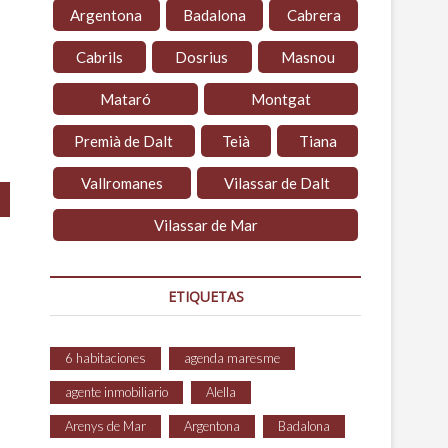
Argentona
Badalona
Cabrera
Cabrils
Dosrius
Masnou
Mataró
Montgat
Premià de Dalt
Teià
Tiana
Vallromanes
Vilassar de Dalt
Vilassar de Mar
ETIQUETAS
6 habitaciones
agenda maresme
agente inmobiliario
Alella
Arenys de Mar
Argentona
Badalona