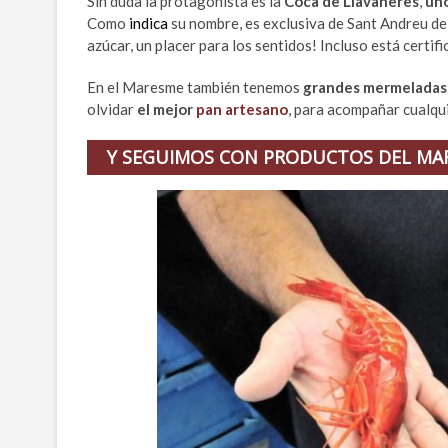
Sin duda la protagonista es la
Coca de Llavaneres
,
uno
Como
indica
su nombre, es exclusiva de Sant Andreu de 
azúcar, un placer para los sentidos! Incluso está certif
En el Maresme también tenemos
grandes mermeladas,
olvidar
el mejor
pan artesano
, para acompañar cualqu
Y SEGUIMOS CON PRODUCTOS DEL MA