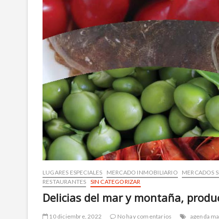
LUGARES ESPECIALES
MERCADO INMOBILIARIO
MERCADOS 
RESTAURANTES
SIN CATEGORIZAR
Delicias del mar y montaña, prod
10 diciembre, 2022
No hay comentarios
agenda m