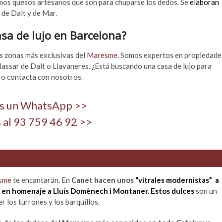
os quesos artesanos que son para chuparse los dedos. Se
elaboran
 de Dalt y de Mar.
asa de lujo en Barcelona
?
s zonas más exclusivas del
Maresme
. Somos expertos en propiedade
ilassar de Dalt o Llavaneres. ¿Está buscando una casa de lujo para
 o contacta con nosotros.
s un WhatsApp >>
 al 93 759 46 92 >>
esme
te encantarán. En
Canet hacen unos
“vitrales modernistas” a
s en homenaje a Lluís Domènech i Montaner. Estos dulces
son un
r los turrones y los barquillos.