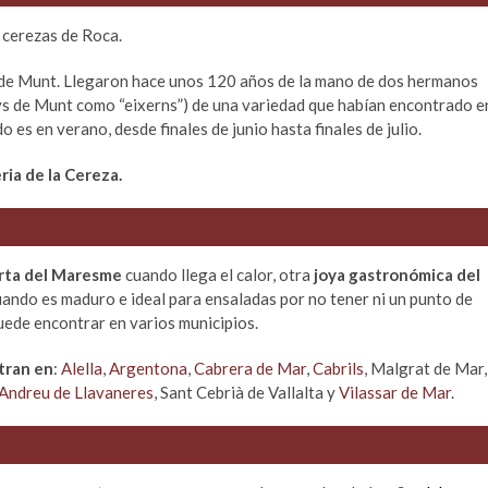
 cerezas de Roca.
s de Munt. Llegaron hace unos 120 años de la mano de dos hermanos
ys de Munt como “eixerns”) de una variedad que habían encontrado e
do es en verano, desde finales de junio hasta finales de julio.
ria de la Cereza.
erta del Maresme
cuando llega el calor, otra
joya gastronómica del
uando es maduro e ideal para ensaladas por no tener ni un punto de
uede encontrar en varios municipios.
tran en
:
Alella
,
Argentona
,
Cabrera de Mar
,
Cabrils
, Malgrat de Mar,
 Andreu de Llavaneres
, Sant Cebrià de Vallalta y
Vilassar de Mar
.