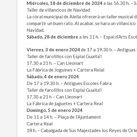
Miércoles, 18 de diciembre de 2024
a las 16.30 h. – 
Taller de villancicos de Navidad
La coral municipal de Alella ofrecerá un taller musica
compartir un buen rato. Al acabar, se hara un villancico
Navidad.
Sábado, 28 de diciembre
a les 11 h. – Espai d’Arts Esc
Viernes, 3 de enero 2024
de 17 a 19.30 h. – Antiguas
Taller de farolillos con Esplai Guaita’l
17.30 a 21 h. – Can Lleonart
La Fàbrica de Joguines + Cartera Reial
Sábado, 4 de enero 2024
De 17 a 19.30 h. – Antigues Escoles Fabra
Taller de farolillos con Esplai Guaita’l
17.30 a 21 h – Can Lleonart
La Fábrica de juguetes + Cartera Real
Domingo, 5 de enero 2024
De 11 a 14 h. – Plaça de l’Ajuntament
Cartera Real
18 h. – Cabalgada de Sus Majestades los Reyes de Ori