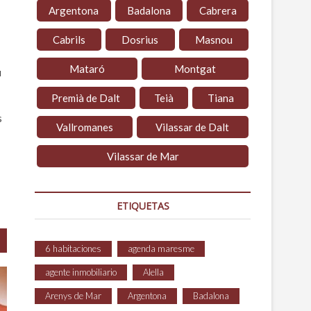
Argentona
Badalona
Cabrera
Cabrils
Dosrius
Masnou
Mataró
Montgat
u
Premià de Dalt
Teià
Tiana
s
Vallromanes
Vilassar de Dalt
Vilassar de Mar
ETIQUETAS
6 habitaciones
agenda maresme
agente inmobiliario
Alella
Arenys de Mar
Argentona
Badalona