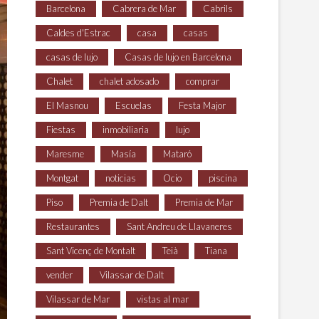
Barcelona
Cabrera de Mar
Cabrils
Caldes d'Estrac
casa
casas
casas de lujo
Casas de lujo en Barcelona
Chalet
chalet adosado
comprar
El Masnou
Escuelas
Festa Major
Fiestas
inmobiliaria
lujo
Maresme
Masía
Mataró
Montgat
noticias
Ocio
piscina
Piso
Premia de Dalt
Premia de Mar
Restaurantes
Sant Andreu de Llavaneres
Sant Vicenç de Montalt
Teià
Tiana
vender
Vilassar de Dalt
Vilassar de Mar
vistas al mar