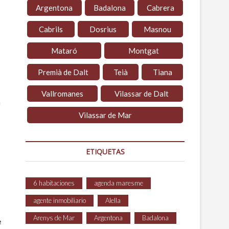
Argentona
Badalona
Cabrera
Cabrils
Dosrius
Masnou
Mataró
Montgat
Premià de Dalt
Teià
Tiana
Vallromanes
Vilassar de Dalt
n
Vilassar de Mar
ETIQUETAS
6 habitaciones
agenda maresme
agente inmobiliario
Alella
Arenys de Mar
Argentona
Badalona
e