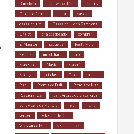
Barcelona
Cabrera de Mar
Cabrils
Caldes d'Estrac
casa
casas
casas de lujo
Casas de lujo en Barcelona
Chalet
chalet adosado
comprar
El Masnou
Escuelas
Festa Major
n
Fiestas
inmobiliaria
lujo
Maresme
Masía
Mataró
Montgat
noticias
Ocio
piscina
Piso
Premia de Dalt
Premia de Mar
Restaurantes
Sant Andreu de Llavaneres
Sant Vicenç de Montalt
Teià
Tiana
vender
Vilassar de Dalt
Vilassar de Mar
vistas al mar