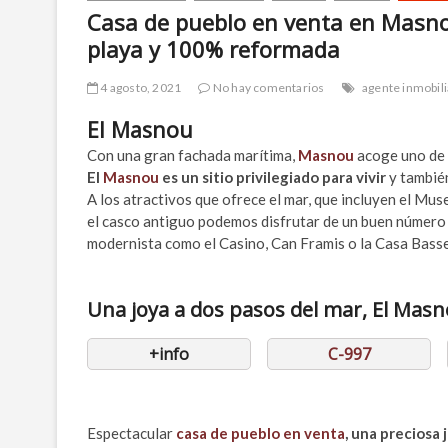
Casa de pueblo en venta en Masnou
playa y 100% reformada
4 agosto, 2021
No hay comentarios
agente inmobili
El Masnou
Con una gran fachada marítima,
Masnou
acoge uno de 
El
Masnou
es un sitio privilegiado para vivir
y también
A los atractivos que ofrece el mar, que incluyen el Mus
el casco antiguo podemos disfrutar de un buen número d
modernista como el Casino, Can Framis o la Casa Bass
Una joya a dos pasos del mar, El Mas
+info
C-997
Espectacular
casa de pueblo en venta
, una preciosa